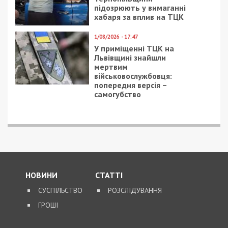
підозрюють у вимаганні
хабаря за вплив на ТЦК
1/08/2026 - 17:47
У приміщенні ТЦК на
Львівщині знайшли
мертвим
військовослужбовця:
попередня версія –
самогубство
НОВИНИ
СТАТТІ
СУСПІЛЬСТВО
РОЗСЛІДУВАННЯ
ГРОШІ