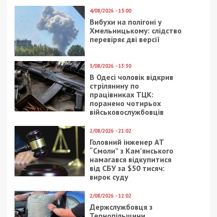
4/08/2026 - 15:00
Вибухи на полігоні у
Хмельницькому: слідство
перевіряє дві версії
3/08/2026 - 13:30
В Одесі чоловік відкрив
стрілянину по
працівниках ТЦК:
поранено чотирьох
військовослужбовців
2/08/2026 - 21:02
Головний інженер АТ
“Смоли” з Кам’янського
намагався відкупитися
від СБУ за $50 тисяч:
вирок суду
2/08/2026 - 12:02
Держслужбовця з
Тернопільщини