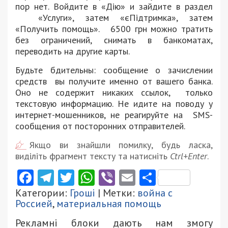
пор нет. Войдите в «Дію» и зайдите в раздел
«Услуги», затем «єПідтримка», затем
«Получить помощь». 6500 грн можно тратить
без ограничений, снимать в банкоматах,
переводить на другие карты.
Будьте бдительны: сообщение о зачислении
средств вы получите именно от вашего банка.
Оно не содержит никаких ссылок, только
текстовую информацию. Не идите на поводу у
интернет-мошенников, не реагируйте на SMS-
сообщения от посторонних отправителей.
Якщо ви знайшли помилку, будь ласка,
виділіть фрагмент тексту та натисніть
Ctrl+Enter
.
Facebook
Telegram
Twitter
WhatsApp
Viber
Email
Поділити
Категории:
Гроші
| Метки:
война с
Россией
,
материальная помощь
Рекламні блоки дають нам змогу