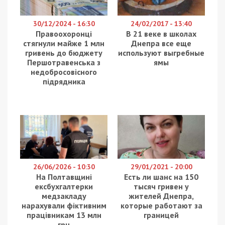
30/12/2024 - 16:30
24/02/2017 - 13:40
Правоохоронці
В 21 веке в школах
стягнули майже 1 млн
Днепра все еще
гривень до бюджету
используют выгребные
Першотравенська з
ямы
недобросовісного
підрядника
26/06/2026 - 10:30
29/01/2021 - 20:00
На Полтавщині
Есть ли шанс на 150
ексбухгалтерки
тысяч гривен у
медзакладу
жителей Днепра,
нарахували фіктивним
которые работают за
працівникам 13 млн
границей
грн