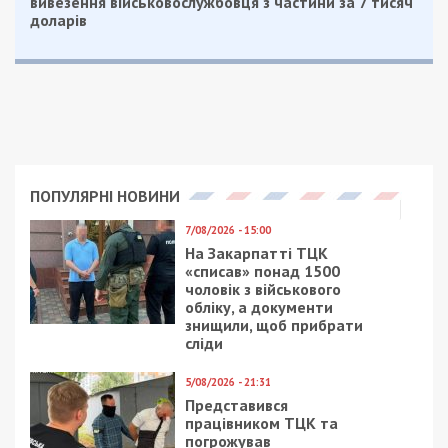
вивезення військовослужбовця з частини за 7 тисяч
доларів
ПОПУЛЯРНІ НОВИНИ
7/08/2026 - 15:00
На Закарпатті ТЦК
«списав» понад 1500
чоловік з військового
обліку, а документи
знищили, щоб прибрати
сліди
5/08/2026 - 21:31
Представився
працівником ТЦК та
погрожував