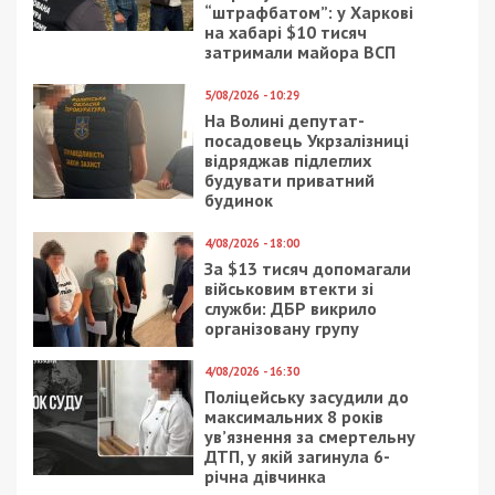
“штрафбатом”: у Харкові
на хабарі $10 тисяч
затримали майора ВСП
5/08/2026 - 10:29
На Волині депутат-
посадовець Укрзалізниці
відряджав підлеглих
будувати приватний
будинок
4/08/2026 - 18:00
За $13 тисяч допомагали
військовим втекти зі
служби: ДБР викрило
організовану групу
4/08/2026 - 16:30
Поліцейську засудили до
максимальних 8 років
ув’язнення за смертельну
ДТП, у якій загинула 6-
річна дівчинка