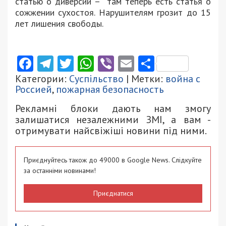
статью о диверсии – там теперь есть статья о
сожжении сухостоя. Нарушителям грозит до 15
лет лишения свободы.
Facebook
Telegram
Twitter
WhatsApp
Viber
Email
Поділити
Категории:
Суспільство
| Метки:
война с
Россией
,
пожарная безопасность
Рекламні блоки дають нам змогу
залишатися незалежними ЗМІ, а вам -
отримувати найсвіжіші новини під ними.
Приєднуйтесь також до 49000 в Google News. Слідкуйте
за останніми новинами!
Приєднатися