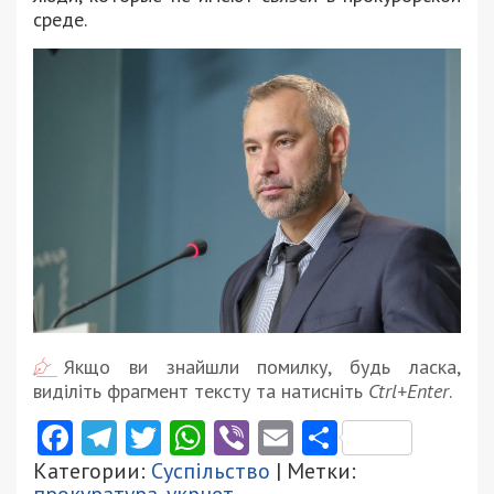
среде.
Якщо ви знайшли помилку, будь ласка,
виділіть фрагмент тексту та натисніть
Ctrl+Enter
.
Facebook
Telegram
Twitter
WhatsApp
Viber
Email
Поділити
Категории:
Суспільство
| Метки: