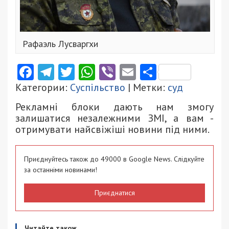
Рафаэль Лусваргхи
Facebook
Telegram
Twitter
WhatsApp
Viber
Email
Поділити
Категории:
Суспільство
| Метки:
суд
Рекламні блоки дають нам змогу
залишатися незалежними ЗМІ, а вам -
отримувати найсвіжіші новини під ними.
Приєднуйтесь також до 49000 в Google News. Слідкуйте
за останніми новинами!
Приєднатися
Читайте також