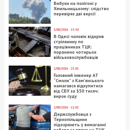
Вибухи на полігоні у
Хмельницькому: слідство
перевіряє дві версії
3/08/2026 - 13:30
В Одесі чоловік відкрив
стрілянину по
працівниках ТЦК:
поранено чотирьох
військовослужбовців
2/08/2026 - 21:02
Головний інженер АТ
“Смоли” з Кам’янського
намагався відкупитися
від СБУ за $50 тисяч:
вирок суду
2/08/2026 - 12:02
Держслужбовця з
Тернопільщини
підозрюють у вимаганні
хабаря за вплив на ТЦК