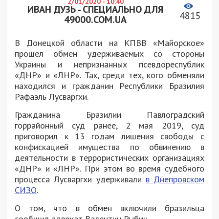
2/01/2020 - 10:40
ИВАН ДУЗЬ - СПЕЦИАЛЬНО ДЛЯ
4815
49000.COM.UA
В Донецкой области на КПВВ «Майорское»
прошел обмен удерживаемых со стороны
Украины и непризнанных псевдореспублик
«ДНР» и «ЛНР». Так, среди тех, кого обменяли
находился и гражданин Республики Бразилия
Рафаэль Лусваргхи.
Гражданина Бразилии Павлоградский
горрайонный суд ранее, 2 мая 2019, суд
приговорил к 13 годам лишения свободы с
конфискацией имущества по обвинению в
деятельности в террористических организациях
«ДНР» и «ЛНР». При этом во время судебного
процесса Лусваргхи удерживали
в Днепровском
СИЗО
.
О том, что в обмен включили бразильца
сообщил адвокат Валентин Рыбин.