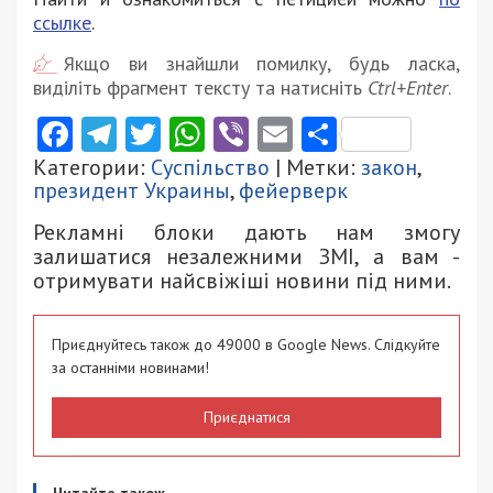
ссылке
.
Якщо ви знайшли помилку, будь ласка,
виділіть фрагмент тексту та натисніть
Ctrl+Enter
.
Facebook
Telegram
Twitter
WhatsApp
Viber
Email
Поділити
Категории:
Суспільство
| Метки:
закон
,
президент Украины
,
фейерверк
Рекламні блоки дають нам змогу
залишатися незалежними ЗМІ, а вам -
отримувати найсвіжіші новини під ними.
Приєднуйтесь також до 49000 в Google News. Слідкуйте
за останніми новинами!
Приєднатися
Читайте також