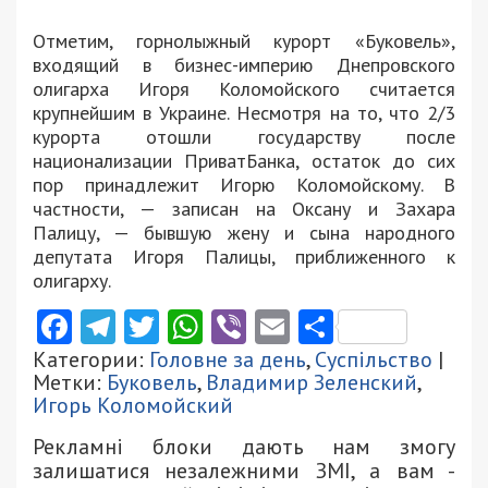
Отметим, горнолыжный курорт «Буковель»,
входящий в бизнес-империю Днепровского
олигарха Игоря Коломойского считается
крупнейшим в Украине. Несмотря на то, что 2/3
курорта отошли государству после
национализации ПриватБанка, остаток до сих
пор принадлежит Игорю Коломойскому. В
частности, — записан на Оксану и Захара
Палицу, — бывшую жену и сына народного
депутата Игоря Палицы, приближенного к
олигарху.
Facebook
Telegram
Twitter
WhatsApp
Viber
Email
Поділити
Категории:
Головне за день
,
Суспільство
|
Метки:
Буковель
,
Владимир Зеленский
,
Игорь Коломойский
Рекламні блоки дають нам змогу
залишатися незалежними ЗМІ, а вам -