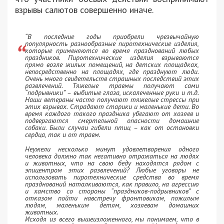
взрывы салютов совершенно иначе.
“В последние годы приобрели чрезвычайную
популярность разнообразные пиротехнические изделия,
которые применяются во время празднований любых
праздников. Пиротехнические изделия взрываются
прямо возле жилых помещений, на детских площадках,
непосредственно на площадях, где празднуют люди.
Очень много свидетельств страшных последствий этих
развлечений. Тяжелые травмы получают сами
“подрывники” – выбитые глаза, искалеченные руки и т.д.
Наши ветераны часто получают тяжелые стрессы при
этих взрывах. Страдают старики и маленькие дети. Во
время каждого такого праздника убегают от хозяев и
подвергаются смертельной опасности домашние
собаки. Были случаи гибели птиц – как от остановки
сердца, так и от травм.
Неужели несколько минут удовлетворения одного
человека должно так негативно отражаться на людях
и животных, что на свою беду находятся рядом с
эпицентром этих развлечений? Любые уговоры не
использовать пиротехнические средства во время
празднований наталкиваются, как правило, на агрессию
и хамство со стороны “праздников-подрывников” с
отказом пойти навстречу фронтовикам, пожилым
людям, маленьким детям, хозяевам домашних
животных.
Исходя из всего вышеизложенного, мы понимаем, что в