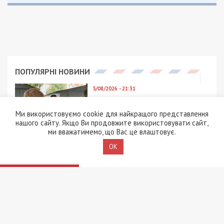
ПОПУЛЯРНІ НОВИНИ
5/08/2026 - 21:31
Представився
працівником ТЦК та
Ми використовуємо cookie для найкращого представлення
погрожував
нашого сайту. Якщо Ви продовжите використовувати сайт,
“штрафбатом”: у Харкові
ми вважатимемо, що Вас це влаштовує.
на хабарі $10 тисяч
затримали майора ВСП
OK
5/08/2026 - 10:29
На Волині депутат-
посадовець Укрзалізниці
відряджав підлеглих
будувати приватний
будинок