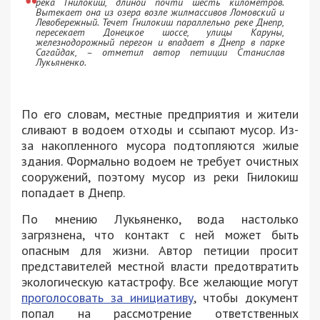
река Гнилокиш, длиной почти шесть километров.
Вытекает она из озера возле жилмассивов Ломовский и
Левобережный. Течет Гнилокиш параллельно реке Днепр,
пересекает Донецкое шоссе, улицы Каруны,
железнодорожный перегон и впадает в Днепр в парке
Сагайдак, – отметил автор петиции Станислав
Лукьяненко.
По его словам, местные предприятия и жители
сливают в водоем отходы и ссыпают мусор. Из-
за накопленного мусора подтопляются жилые
здания. Формально водоем не требует очистных
сооружений, поэтому мусор из реки Гнилокиш
попадает в Днепр.
По мнению Лукьяненко, вода настолько
загрязнена, что контакт с ней может быть
опасным для жизни. Автор петиции просит
представителей местной власти предотвратить
экологическую катастрофу. Все желающие могут
проголосовать за инициативу
, чтобы документ
попал на рассмотрение ответственных