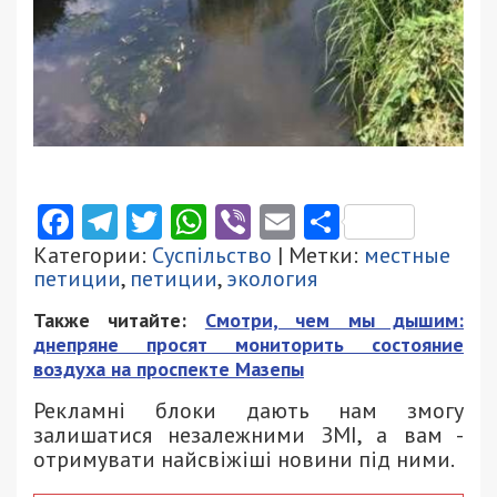
Facebook
Telegram
Twitter
WhatsApp
Viber
Email
Поділити
Категории:
Суспільство
| Метки:
местные
петиции
,
петиции
,
экология
Также читайте:
Смотри, чем мы дышим:
днепряне просят мониторить состояние
воздуха на проспекте Мазепы
Рекламні блоки дають нам змогу
залишатися незалежними ЗМІ, а вам -
отримувати найсвіжіші новини під ними.