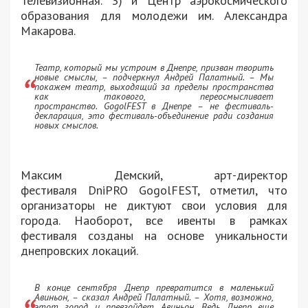
Телевизионная. 3) и Центр аэрокосмического
образования для молодежи им. Александра
Макарова.
Театр, который мы устроим в Днепре, призван творить
новые смыслы, – подчеркнул Андрей Палатный. – Мы
покажем театр, выходящий за пределы пространства
как такового, переосмысливает
пространство. GogolFEST в Днепре – не фестиваль-
декларация, это фестиваль-объединение ради создания
новых смыслов.
Максим Демский, арт-директор
фестиваля DniPRO GogolFEST, отметил, что
организаторы не диктуют свои условия для
города. Наоборот, все ивенты в рамках
фестиваля созданы на основе уникальности
днепровских локаций.
В конце сентября Днепр превратится в маленький
Авиньон, – сказал Андрей Палатный. – Хотя, возможно,
этот город и превзойдет Авиньон. Ведь Днепр еще