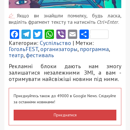
Якщо ви знайшли помилку, будь ласка,
виділіть фрагмент тексту та натисніть
Ctrl+Enter
.
Facebook
Telegram
Twitter
WhatsApp
Viber
Email
Поділити
Категории:
Суспільство
| Метки:
ГогольFEST
,
организаторы
,
программа
,
театр
,
фестиваль
Рекламні блоки дають нам змогу
залишатися незалежними ЗМІ, а вам -
отримувати найсвіжіші новини під ними.
Приєднуйтесь також до 49000 в Google News. Слідкуйте
за останніми новинами!
Приєднатися