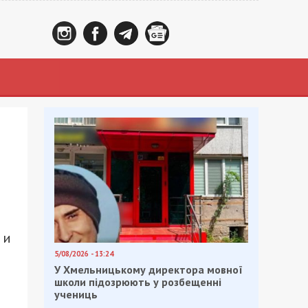
 и
5/08/2026 - 13:24
У Хмельницькому директора мовної
школи підозрюють у розбещенні
учениць