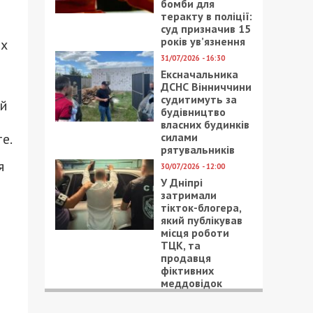
бомби для
теракту в поліції:
суд призначив 15
років ув’язнення
ых
31/07/2026 - 16:30
Ексначальника
ДСНС Вінниччини
судитимуть за
ой
будівництво
власних будинків
силами
е.
рятувальників
я
30/07/2026 - 12:00
У Дніпрі
затримали
тікток-блогера,
який публікував
місця роботи
ТЦК, та
продавця
фіктивних
меддовідок