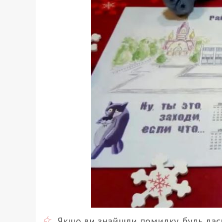
Якщо ви знайшли помилку, будь ласк