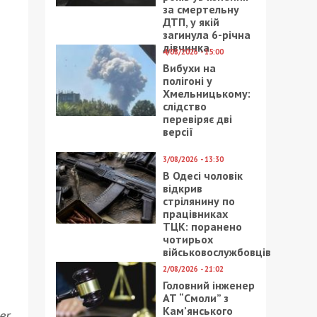
за смертельну
ДТП, у якій
загинула 6-річна
дівчинка
4/08/2026 - 15:00
Вибухи на
полігоні у
Хмельницькому:
слідство
перевіряє дві
версії
3/08/2026 - 13:30
В Одесі чоловік
відкрив
стрілянину по
працівниках
ТЦК: поранено
чотирьох
військовослужбовців
2/08/2026 - 21:02
Головний інженер
АТ “Смоли” з
Кам’янського
er
.