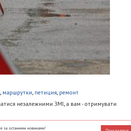
итися
,
маршрутки
,
петиция
,
ремонт
атися незалежними ЗМІ, а вам - отримувати
е за останніми новинами!
Приєднатися