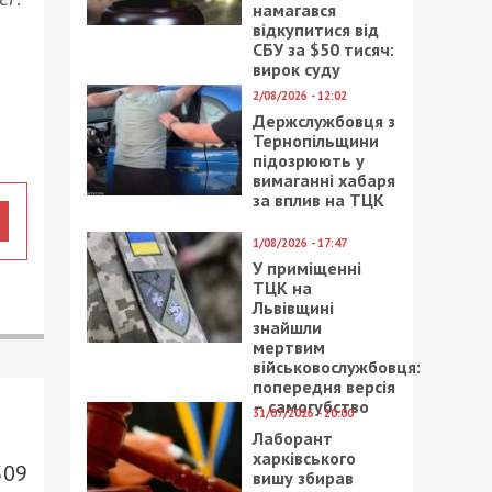
намагався
відкупитися від
СБУ за $50 тисяч:
вирок суду
2/08/2026 - 12:02
Держслужбовця з
Тернопільщини
підозрюють у
вимаганні хабаря
за вплив на ТЦК
1/08/2026 - 17:47
У приміщенні
ТЦК на
Львівщині
знайшли
мертвим
військовослужбовця:
попередня версія
– самогубство
31/07/2026 - 20:00
Лаборант
харківського
509
вишу збирав