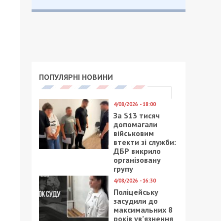
ПОПУЛЯРНІ НОВИНИ
4/08/2026 - 18:00
За $13 тисяч
допомагали
військовим
втекти зі служби:
ДБР викрило
організовану
групу
4/08/2026 - 16:30
Поліцейську
засудили до
максимальних 8
років ув’язнення