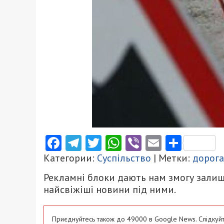
Facebook
Telegram
Twitter
WhatsApp
Viber
Email
Поділ
Категории:
Суспільство
| Метки:
дорога
Рекламні блоки дають нам змогу залиш
найсвіжіші новини під ними.
Приєднуйтесь також до 49000 в Google News. Слідкуйт