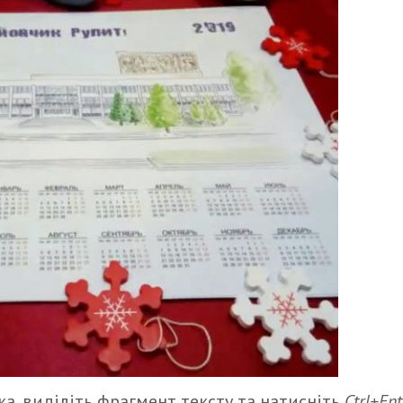
а, виділіть фрагмент тексту та натисніть
Ctrl+Ent