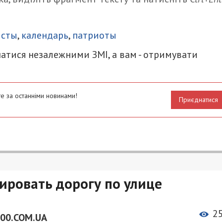
итися
исты
,
календарь
,
патриоты
атися незалежними ЗМІ, а вам - отримувати
е за останніми новинами!
Приєднатися
ировать дорогу по улице
2
00.COM.UA