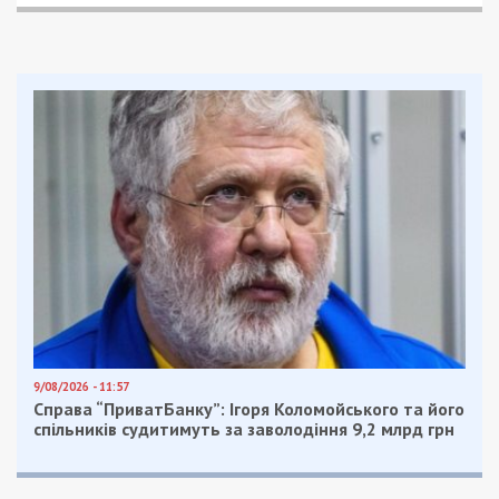
Facebook
Telegram
Twitter
WhatsApp
Viber
Email
Поділити
Категории:
Суспільство
,
Топ
| Метки: