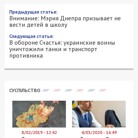
Внимание: Мэрия Днепра призывает не
вести детей в школу
24/02/2022 - 7:47
АЛЕКСЕЙ ВАЛЕНКО - СПЕЦИАЛЬНО
4417
ДЛЯ 49000.COM.UA
Мэр Днепра Борис Филатов обратился к
жителям города с просьбой не вести детей в
школы и детские сады. Это связано с началом
боевых действий России против нашей страны.
Напомним, сегодня, 24 февраля, в 5:00,
кремлевский режим обстрелял пограничные
пункты и объекты военной инфраструктуры, в
частности аэропорты. Вместе с тем, Генштаб
Вооруженных сил Украины сообщает, что
ситуация контролируемая.