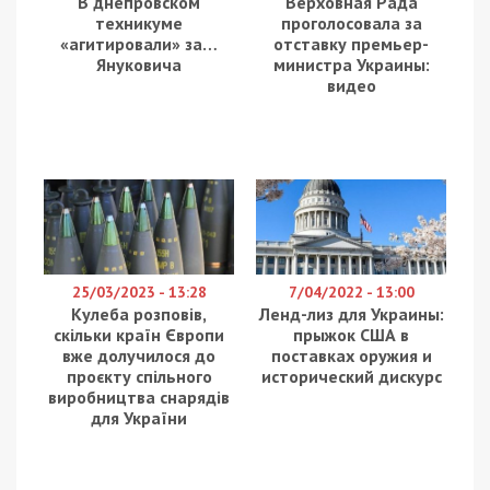
Мэр Днепра Борис Филатов призвал не
паниковать и воздержаться от посещения
детских садов и школ. Однако отметил, что
гражданскому населению угрозы нет.
Родители, детей в школы и садики НЕ ведём. До особых
распоряжений. Находимся дома.
Также прошу всех воздержаться от постов «Тут взрыв»,
«Сюда сбросили бомбу».
Не разгоняйте фейки о «десанте в Мариуполе и Одессе».
Займитесь лучше родными и близкими.
Пока «работают» по военным частям и ПВО. Угрозы
гражданским нет. Дальше буду информировать.