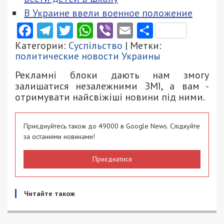
В Украине ввели военное положение
Facebook
Telegram
Twitter
WhatsApp
Viber
Email
Поділити
Категории:
Суспільство
| Метки:
политические новости Украины
Рекламні блоки дають нам змогу
залишатися незалежними ЗМІ, а вам -
отримувати найсвіжіші новини під ними.
Приєднуйтесь також до 49000 в Google News. Слідкуйте
за останніми новинами!
Приєднатися
Читайте також