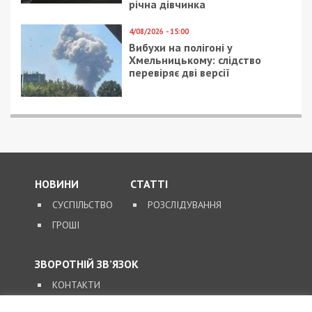
9/08/2026 - 11:57
Справа “ПриватБанку”: Ігоря Коломойського та його
спільників судитимуть за заволодіння 9,2 млрд грн
ПОПУЛЯРНІ НОВИНИ