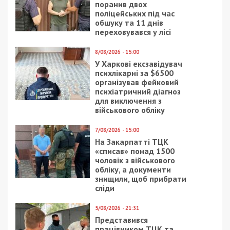
Враг несет потери: ВСУ сбивают
российские самолеты
СУСПІЛЬСТВО
8/02/2019 - 12:42
4/03/2020 - 16:49
В днепровском
Верховная Рада
техникуме
проголосовала за
«агитировали» за…
отставку премьер-
Януковича
министра Украины:
видео