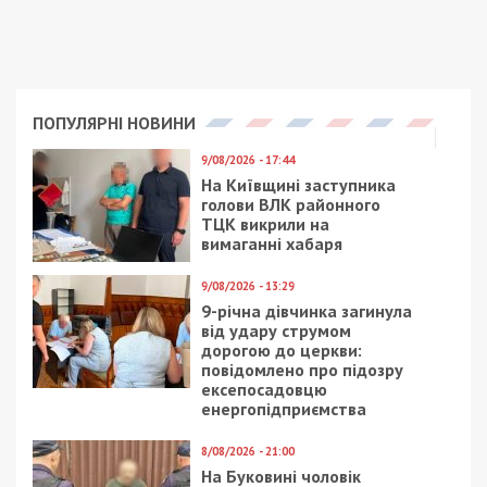
Борис Филатов
,
школа
Рекламні блоки дають нам змогу
залишатися незалежними ЗМІ, а вам -
отримувати найсвіжіші новини під ними.
Приєднуйтесь також до 49000 в Google News. Слідкуйте
за останніми новинами!
Приєднатися
Читайте також
Предыдущая статья:
В Украине ввели военное положение
Следующая статья: