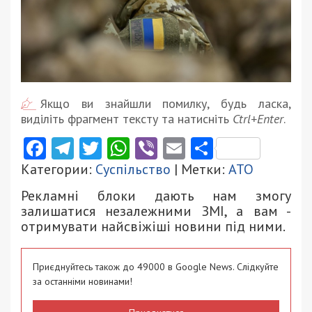
Якщо ви знайшли помилку, будь ласка,
виділіть фрагмент тексту та натисніть
Ctrl+Enter
.
Facebook
Telegram
Twitter
WhatsApp
Viber
Email
Поділити
Категории:
Суспільство
| Метки:
АТО
Рекламні блоки дають нам змогу
залишатися незалежними ЗМІ, а вам -
отримувати найсвіжіші новини під ними.
Приєднуйтесь також до 49000 в Google News. Слідкуйте
за останніми новинами!