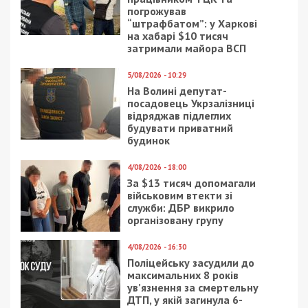
25/03/2023 - 13:28
7/04/2022 - 13:00
Кулеба розповів,
Ленд-лиз для Украины:
скільки країн Європи
прыжок США в
вже долучилося до
поставках оружия и
проєкту спільного
исторический дискурс
виробництва снарядів
для України