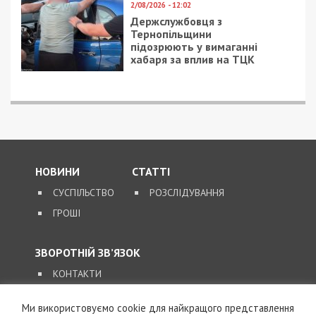
2/08/2026 - 12:02
Держслужбовця з
Тернопільщини
підозрюють у вимаганні
хабаря за вплив на ТЦК
НОВИНИ
СТАТТІ
СУСПІЛЬСТВО
РОЗСЛІДУВАННЯ
ГРОШІ
ЗВОРОТНІЙ ЗВ’ЯЗОК
КОНТАКТИ
Ми використовуємо cookie для найкращого представлення
SUPPORT@49000.COM.UA