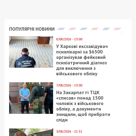
ПОПУЛЯРНІ НОВИНИ
8/08/2026 - 15:00
У Харкові ексзавідувач
психлікарні за $6500
організував фейковий
психіатричний діагноз
для виключення з
військового обліку
7/08/2026 - 15:00
На Закарпатті ТЦК
«списав» понад 1500
чоловік з військового
обліку, а документи
знищили, щоб прибрати
сліди
5/08/2026 - 21:31