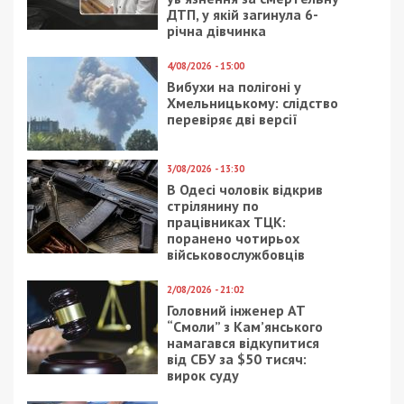
ДТП, у якій загинула 6-
річна дівчинка
4/08/2026 - 15:00
Вибухи на полігоні у
Хмельницькому: слідство
перевіряє дві версії
3/08/2026 - 13:30
В Одесі чоловік відкрив
стрілянину по
працівниках ТЦК:
поранено чотирьох
військовослужбовців
2/08/2026 - 21:02
Головний інженер АТ
“Смоли” з Кам’янського
намагався відкупитися
від СБУ за $50 тисяч:
вирок суду