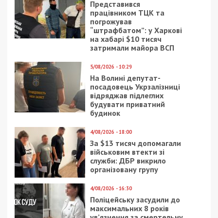
Представився
працівником ТЦК та
погрожував
“штрафбатом”: у Харкові
на хабарі $10 тисяч
затримали майора ВСП
5/08/2026 - 10:29
На Волині депутат-
посадовець Укрзалізниці
відряджав підлеглих
будувати приватний
будинок
4/08/2026 - 18:00
За $13 тисяч допомагали
військовим втекти зі
служби: ДБР викрило
організовану групу
4/08/2026 - 16:30
Поліцейську засудили до
максимальних 8 років
ув’язнення за смертельну