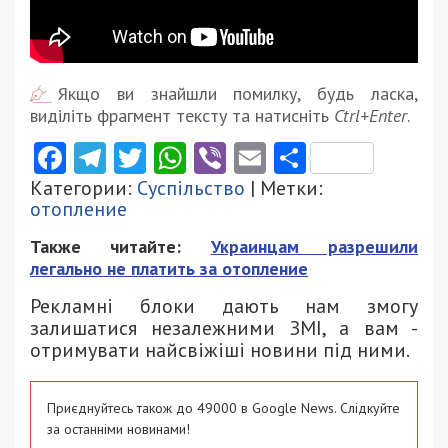
Якщо ви знайшли помилку, будь ласка,
виділіть фрагмент тексту та натисніть
Ctrl+Enter
.
Facebook
Telegram
Twitter
WhatsApp
Viber
Email
Поділити
Категории:
Суспільство
| Метки:
отопление
Также читайте:
Украинцам разрешили
легально не платить за отопление
Рекламні блоки дають нам змогу
залишатися незалежними ЗМІ, а вам -
отримувати найсвіжіші новини під ними.
Приєднуйтесь також до 49000 в Google News. Слідкуйте
за останніми новинами!