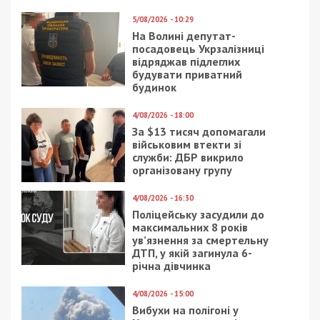
5/08/2026 - 10:29
На Волині депутат-
посадовець Укрзалізниці
відряджав підлеглих
будувати приватний
будинок
4/08/2026 - 18:00
За $13 тисяч допомагали
військовим втекти зі
служби: ДБР викрило
організовану групу
4/08/2026 - 16:30
Поліцейську засудили до
максимальних 8 років
ув’язнення за смертельну
ДТП, у якій загинула 6-
річна дівчинка
4/08/2026 - 15:00
Вибухи на полігоні у