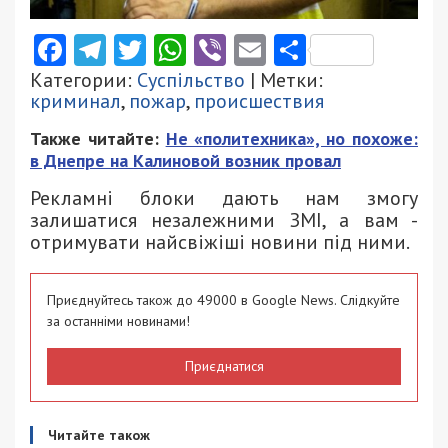
Facebook
Telegram
Twitter
WhatsApp
Viber
Email
Поділити
Категории:
Суспільство
| Метки:
криминал
,
пожар
,
происшествия
Также читайте:
Не «политехника», но похоже:
в Днепре на Калиновой возник провал
Рекламні блоки дають нам змогу
залишатися незалежними ЗМІ, а вам -
отримувати найсвіжіші новини під ними.
Приєднуйтесь також до 49000 в Google News. Слідкуйте
за останніми новинами!
Приєднатися
Читайте також