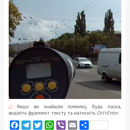
Якщо ви знайшли помилку, будь ласка,
виділіть фрагмент тексту та натисніть
Ctrl+Enter
.
Facebook
Telegram
Twitter
WhatsApp
Viber
Email
Поділити