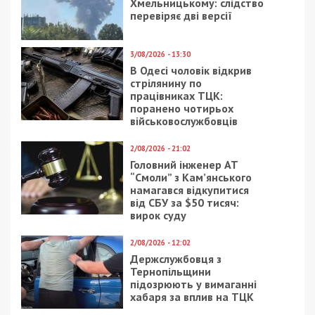
Хмельницькому: слідство
перевіряє дві версії
3/08/2026 - 13:30
В Одесі чоловік відкрив
стрілянину по
працівниках ТЦК:
поранено чотирьох
військовослужбовців
2/08/2026 - 21:02
Головний інженер АТ
“Смоли” з Кам’янського
намагався відкупитися
від СБУ за $50 тисяч:
вирок суду
2/08/2026 - 12:02
Держслужбовця з
Тернопільщини
підозрюють у вимаганні
хабаря за вплив на ТЦК