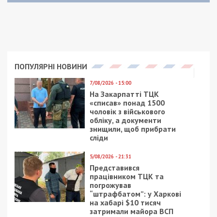
ПОПУЛЯРНІ НОВИНИ
7/08/2026 - 15:00
На Закарпатті ТЦК
«списав» понад 1500
чоловік з військового
обліку, а документи
знищили, щоб прибрати
сліди
5/08/2026 - 21:31
Представився
працівником ТЦК та
погрожував
“штрафбатом”: у Харкові
на хабарі $10 тисяч
затримали майора ВСП