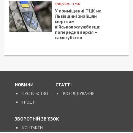
1/08/2026 - 17:47
У приміщенні ТЦК на
Львівщині знайшли
мертвим
військовослужбовця:
попередня версія –
самогубство
НОВИНИ
СТАТТІ
СУСПІЛЬСТВО
РОЗСЛІДУВАННЯ
ГРОШІ
ЗВОРОТНІЙ ЗВ’ЯЗОК
КОНТАКТИ