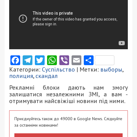
Facebook
Telegram
Twitter
WhatsApp
Viber
Email
Поділити
Категории:
Суспільство
| Метки:
выборы
,
полиция
,
скандал
Рекламні блоки дають нам змогу
залишатися незалежними ЗМІ, а вам -
отримувати найсвіжіші новини під ними.
Приєднуйтесь також до 49000 в Google News. Слідкуйте
за останніми новинами!