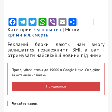
Facebook
Telegram
Twitter
WhatsApp
Viber
Email
Поділити
Категории:
Суспільство
| Метки:
криминал
,
смерть
Рекламні блоки дають нам змогу
залишатися незалежними ЗМІ, а вам -
отримувати найсвіжіші новини під ними.
Приєднуйтесь також до 49000 в Google News. Слідкуйте
за останніми новинами!
Приєднатися
Читайте також