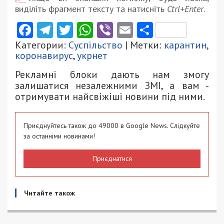
виділіть фрагмент тексту та натисніть
Ctrl+Enter
.
Facebook
Telegram
Twitter
WhatsApp
Viber
Email
Поділити
Категории:
Суспільство
| Метки:
карантин
,
коронавирус
,
укрнет
Рекламні блоки дають нам змогу
залишатися незалежними ЗМІ, а вам -
отримувати найсвіжіші новини під ними.
Приєднуйтесь також до 49000 в Google News. Слідкуйте
за останніми новинами!
Приєднатися
Читайте також