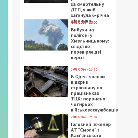
за смертельну
ДТП, у якій
загинула 6-річна
дівчинка
4/08/2026 - 15:00
Вибухи на
полігоні у
Хмельницькому:
слідство
перевіряє дві
версії
3/08/2026 - 13:30
В Одесі чоловік
відкрив
стрілянину по
працівниках
ТЦК: поранено
чотирьох
військовослужбовців
2/08/2026 - 21:02
Головний інженер
АТ “Смоли” з
Кам’янського