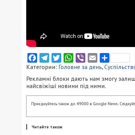
Facebook
Telegram
Twitter
WhatsApp
Viber
Email
Поділ
Категории:
Головне за день
,
Суспільств
Рекламні блоки дають нам змогу залиш
найсвіжіші новини під ними.
Приєднуйтесь також до 49000 в Google News. Слідкуйт
Читайте також