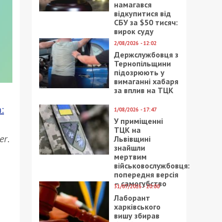
намагався
відкупитися від
СБУ за $50 тисяч:
вирок суду
2/08/2026 - 12:02
Держслужбовця з
Тернопільщини
підозрюють у
вимаганні хабаря
за вплив на ТЦК
:
1/08/2026 - 17:47
У приміщенні
ТЦК на
er
.
Львівщині
знайшли
мертвим
військовослужбовця:
попередня версія
– самогубство
31/07/2026 - 20:00
Лаборант
харківського
вишу збирав