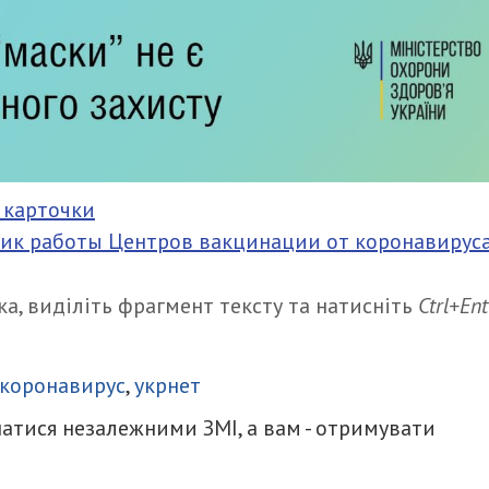
 карточки
ик работы Центров вакцинации от коронавируса
а, виділіть фрагмент тексту та натисніть
Ctrl+Ent
итися
коронавирус
,
укрнет
атися незалежними ЗМІ, а вам - отримувати