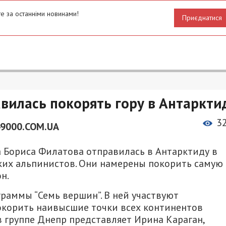
е за останніми новинами!
Приєднатися
вилась покорять гору в Антаркти
3
49000.COM.UA
 Бориса Филатова отправилась в Антарктиду в
ских альпинистов. Они намерены покорить самую
н.
граммы “Семь вершин”. В ней участвуют
окорить наивысшие точки всех континентов
 группе Днепр представляет Ирина Караган,