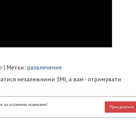
итися
о
| Метки:
развлечение
атися незалежними ЗМІ, а вам - отримувати
е за останніми новинами!
Приєднатися