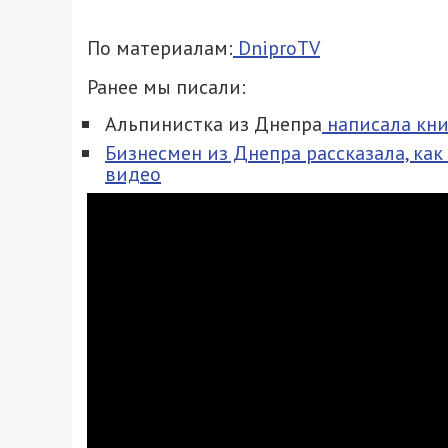
По материалам:
DniproTV
Ранее мы писали:
Альпинистка из Днепра
написала кни
Бизнесмен из Днепра рассказала, как
видео