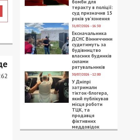
бомби для
теракту в поліції:
суд призначив 15
років ув’язнення
31/07/2026 - 16:30
Ексначальника
ДСНС Вінниччини
судитимуть за
будівництво
власних будинків
де
силами
рятувальників
262
30/07/2026 - 12:00
У Дніпрі
затримали
тікток-блогера,
який публікував
місця роботи
ТЦК, та
продавця
фіктивних
меддовідок