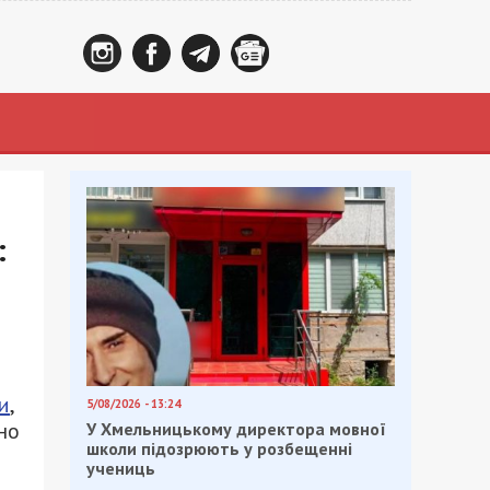
:
и
,
5/08/2026 - 13:24
но
У Хмельницькому директора мовної
школи підозрюють у розбещенні
учениць