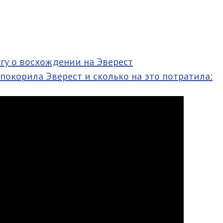
гу о восхождении на Эверест
 покорила Эверест и сколько на это потратила: