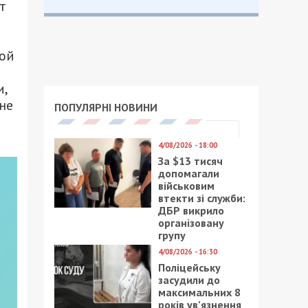
т
той
,
не
ПОПУЛЯРНІ НОВИНИ
4/08/2026 - 18:00
За $13 тисяч
допомагали
військовим
втекти зі служби:
ДБР викрило
організовану
групу
4/08/2026 - 16:30
Поліцейську
засудили до
максимальних 8
років ув’язнення