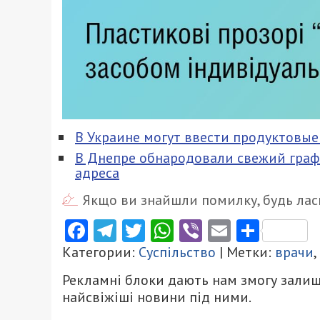
В Украине могут ввести продуктовые
В Днепре обнародовали свежий граф
адреса
Якщо ви знайшли помилку, будь ласк
Facebook
Telegram
Twitter
WhatsApp
Viber
Email
Поділ
Категории:
Суспільство
| Метки:
врачи
,
Рекламні блоки дають нам змогу залиш
найсвіжіші новини під ними.