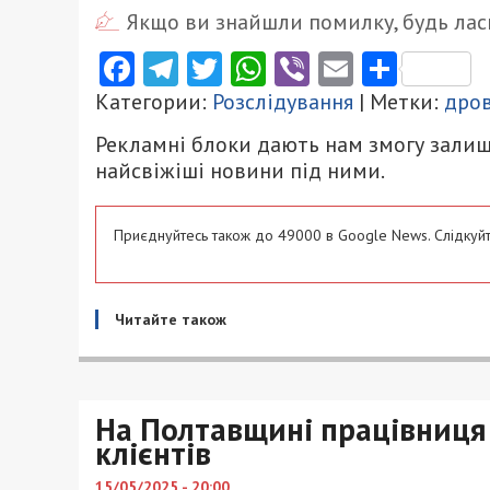
Якщо ви знайшли помилку, будь ласк
Facebook
Telegram
Twitter
WhatsApp
Viber
Email
Поділ
Категории:
Розслідування
| Метки:
дро
Рекламні блоки дають нам змогу залиш
найсвіжіші новини під ними.
Приєднуйтесь також до 49000 в Google News. Слідкуйт
Читайте також
На Полтавщині працівниця 
клієнтів
15/05/2025 - 20:00