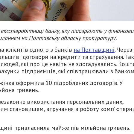
ексспівробітниці банку, яку підозрюють у фінансови
иланням на Полтавську обласну прокуратуру.
а клієнтів одного з банків
на Полтавщині
. Через
льшиві договори на кредити та страхування. Та
людей, які про це навіть не здогадувались. Кошт
ахунки підприємців, які співпрацювали з банком
– жінка оформила 10 підроблених договорів. У
ьйона гривень.
 незаконне використання персональних даних,
вим становищем, втручання в роботу комп’ютерн
щині привласнила майже пів мільйона гривень.