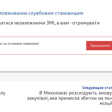
итися
ловживання службовим становищем
атися незалежними ЗМІ, а вам - отримувати
е за останніми новинами!
Приєднатися
ідок обстрілу загинула жінка
0.COM.UA