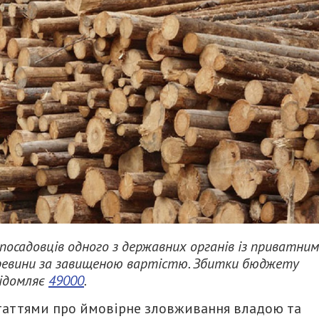
посадовців одного з державних органів із приватним
деревини за завищеною вартістю. Збитки бюджету
відомляє
49000
.
 статтями про ймовірне зловживання владою та