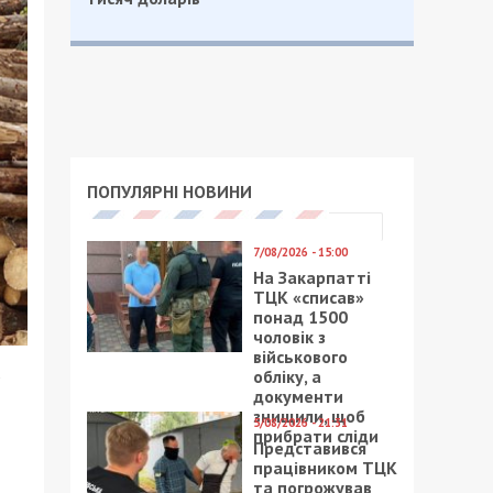
ПОПУЛЯРНІ НОВИНИ
7/08/2026 - 15:00
На Закарпатті
ТЦК «списав»
понад 1500
чоловік з
військового
обліку, а
документи
знищили, щоб
5/08/2026 - 21:31
прибрати сліди
Представився
працівником ТЦК
та погрожував