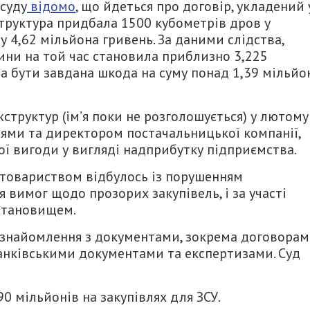
 суду
відомо
, що йдеться про договір, укладений 
труктура придбала 1500 кубометрів дров у
у 4,62 мільйона гривень. За даними слідства,
вини на той час становила приблизно 3,225
ла бути завдана шкода на суму понад 1,39 мільйо
жструктур (ім’я поки не розголошується) у лютому
ями та директором постачальницької компанії,
ї вигоди у вигляді надприбутку підприємства.
 товариством відбулось із порушенням
 вимог щодо прозорих закупівель, і за участі
становищем.
 ознайомлення з документами, зокрема договорам
анківськими документами та експертизами. Суд
 90 мільйонів на закупівлях для ЗСУ.