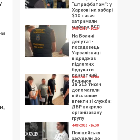
у
“штрафбатом”: у
Харкові на хабарі
$10 тисяч
затримали
майора ВСП
5/08/2026 - 10:29
на
На Волині
депутат-
посадовець
Укрзалізниці
відряджав
підлеглих
будувати
приватний
4/08/2026 - 18:00
будинок
За $13 тисяч
допомагали
військовим
втекти зі служби:
и,
ДБР викрило
організовану
групу
4/08/2026 - 16:30
Поліцейську
засудили до