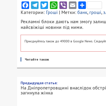
Facebook
Telegram
Twitter
WhatsApp
Viber
Email
Поділ
Категории:
Гроші
| Метки:
банк
,
гроші
,
з
Рекламні блоки дають нам змогу залиш
найсвіжіші новини під ними.
Приєднуйтесь також до 49000 в Google News. Слідкуйт
Читайте також
На Дніпропетровщині внасл
15/05/2025 - 19:00
АННА БАУМАН - СПЕЦИАЛЬНО ДЛЯ 4900