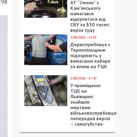
898
АТ “Смоли” з
Кам’янського
намагався
відкупитися від
СБУ за $50 тисяч:
вирок суду
2/08/2026 - 12:02
Держслужбовця з
Тернопільщини
підозрюють у
вимаганні хабаря
за вплив на ТЦК
1/08/2026 - 17:47
У приміщенні
ТЦК на
Львівщині
знайшли
мертвим
військовослужбовця:
попередня версія
– самогубство