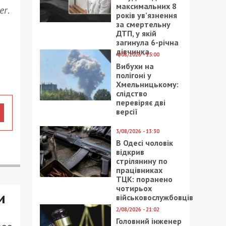
максимальних 8
er
.
років ув’язнення
за смертельну
ДТП, у якій
загинула 6-річна
дівчинка
4/08/2026 - 15:00
Вибухи на
полігоні у
Хмельницькому:
слідство
перевіряє дві
версії
3/08/2026 - 13:30
В Одесі чоловік
відкрив
стрілянину по
працівниках
ТЦК: поранено
чотирьох
и
військовослужбовців
2/08/2026 - 21:02
Головний інженер