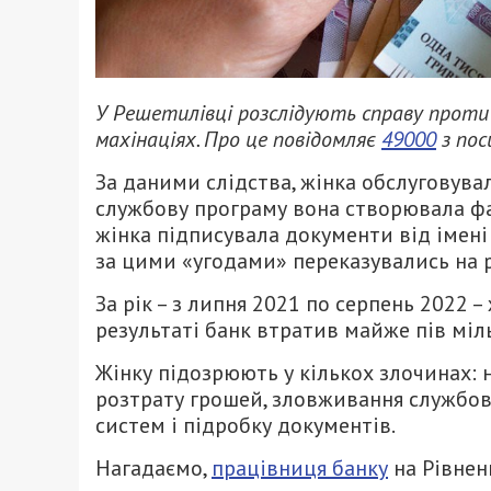
У Решетилівці розслідують справу проти 
махінаціях. Про це повідомляє
49000
з пос
За даними слідства, жінка обслуговувал
службову програму вона створювала фа
жінка підписувала документи від імені 
за цими «угодами» переказувались на р
За рік – з липня 2021 по серпень 2022 
результаті банк втратив майже пів міл
Жінку підозрюють у кількох злочинах:
розтрату грошей, зловживання службо
систем і підробку документів.
Нагадаємо,
працівниця банку
на Рівнен