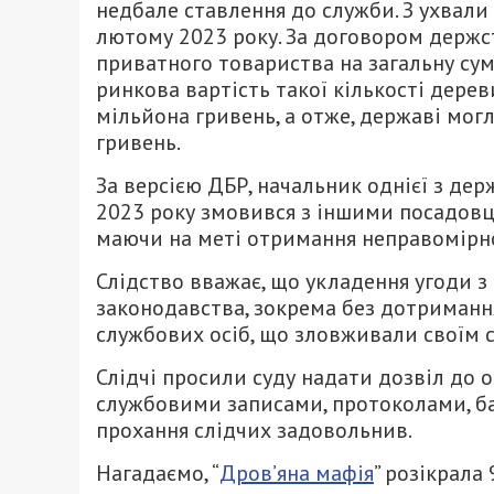
недбале ставлення до служби. З ухвали
лютому 2023 року. За договором держс
приватного товариства на загальну сум
ринкова вартість такої кількості дере
мільйона гривень, а отже, державі мог
гривень.
За версією ДБР, начальник однієї з дер
2023 року змовився з іншими посадовц
маючи на меті отримання неправомірно
Слідство вважає, що укладення угоди з
законодавства, зокрема без дотримання
службових осіб, що зловживали своїм 
Слідчі просили суду надати дозвіл до
службовими записами, протоколами, б
прохання слідчих задовольнив.
Нагадаємо, “
Дров’яна мафія
” розікрала