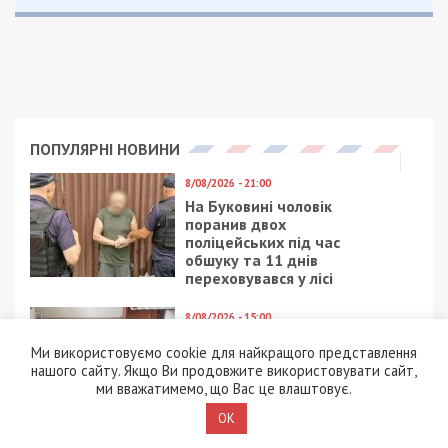
ПОПУЛЯРНІ НОВИНИ
8/08/2026 - 21:00
На Буковині чоловік
поранив двох
поліцейських під час
обшуку та 11 днів
переховувався у лісі
8/08/2026 - 15:00
У Харкові ексзавідувач
Ми використовуємо cookie для найкращого представлення
психлікарні за $6500
нашого сайту. Якщо Ви продовжите використовувати сайт,
організував фейковий
ми вважатимемо, що Вас це влаштовує.
психіатричний діагноз
для виключення з
OK
військового обліку