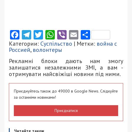
Facebook
Telegram
Twitter
WhatsApp
Viber
Email
Поділити
Категории:
Суспільство
| Метки:
война с
Россией
,
волонтеры
Рекламні блоки дають нам змогу
залишатися незалежними ЗМІ, а вам -
отримувати найсвіжіші новини під ними.
Приєднуйтесь також до 49000 в Google News. Слідкуйте
за останніми новинами!
Приєднатися
Читайте також