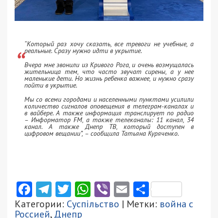
“Который раз хочу сказать, все тревоги не учебные, а
реальные. Сразу нужно идти в укрытие.
Вчера мне звонили из Кривого Рога, и очень возмущалась
жительница тем, что часто звучат сирены, а у нее
маленькие дети. Но жизнь ребенка важнее, и нужно сразу
пойти в укрытие.
Мы со всеми городами и населенными пунктами усилили
количество сигналов оповещения в телеграм-каналах и
в вайбере. А также информация транслирует по радио
– Информатор FM, а также телеканалы: 11 канал, 34
канал. А также Днепр ТВ, который доступен в
цифровом вещании”, – сообщила Татьяна Куряченко.
Facebook
Telegram
Twitter
WhatsApp
Viber
Email
Поділити
Категории:
Суспільство
| Метки:
война с
Россией
,
Днепр