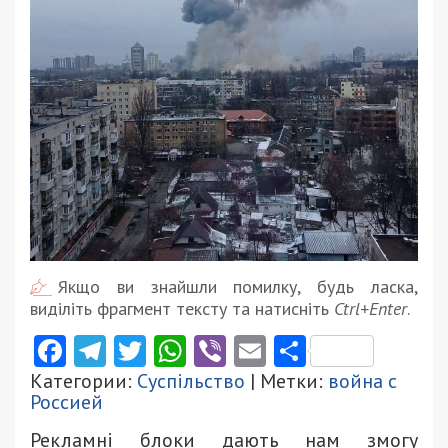
Якщо ви знайшли помилку, будь ласка,
виділіть фрагмент тексту та натисніть
Ctrl+Enter
.
Facebook
Telegram
Twitter
WhatsApp
Viber
Email
Поділити
Категории:
Суспільство
| Метки:
война с
Россией
Рекламні блоки дають нам змогу