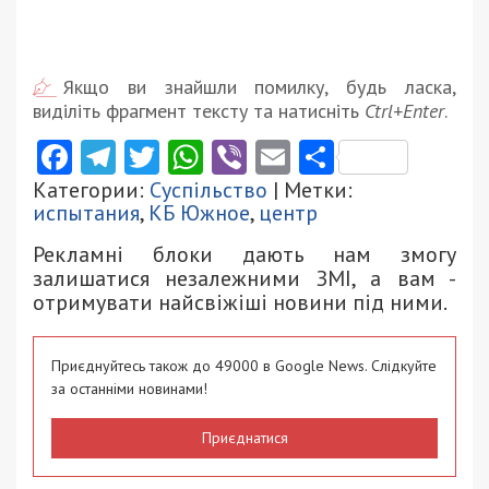
Якщо ви знайшли помилку, будь ласка,
виділіть фрагмент тексту та натисніть
Ctrl+Enter
.
Facebook
Telegram
Twitter
WhatsApp
Viber
Email
Поділити
Категории:
Суспільство
| Метки:
испытания
,
КБ Южное
,
центр
Рекламні блоки дають нам змогу
залишатися незалежними ЗМІ, а вам -
отримувати найсвіжіші новини під ними.
Приєднуйтесь також до 49000 в Google News. Слідкуйте
за останніми новинами!
Приєднатися