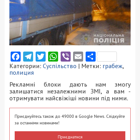
Facebook
Telegram
Twitter
WhatsApp
Viber
Email
Поділити
Категории:
Суспільство
| Метки:
грабеж
,
полиция
Рекламні блоки дають нам змогу
залишатися незалежними ЗМІ, а вам -
отримувати найсвіжіші новини під ними.
Приєднуйтесь також до 49000 в Google News. Слідкуйте
за останніми новинами!
Приєднатися