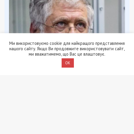
Ми використовуємо cookie для найкращого представлення
нашого сайту. Якщо Ви продовжите використовувати сайт,
ми вважатимемо, що Вас це влаштовує.
OK
9/08/2026 - 11:57
Справа “ПриватБанку”: Ігоря Коломойського та його
спільників судитимуть за заволодіння 9,2 млрд грн