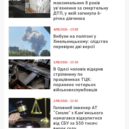
максимальних 8 років
ув’язнення за смертельну
ДТП, у якій загинула 6-
річна дівчинка
4/08/2026 - 15:00
Вибухи на полігоні у
Хмельницькому: слідство
перевіряє дві версії
3/08/2026 - 13:30
В Одесі чоловік відкрив
стрілянину по
працівниках ТЦК:
поранено чотирьох
військовослужбовців
2/08/2026 - 21:02
Головний інженер АТ
“Смоли” з Кам’янського
намагався відкупитися
від СБУ за $50 тисяч:
вирок суду