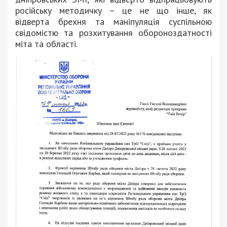
російську методичку – це не що інше, як
відверта брехня та маніпуляція суспільною
свідомістю та розхитування обороноздатності
міта та області.