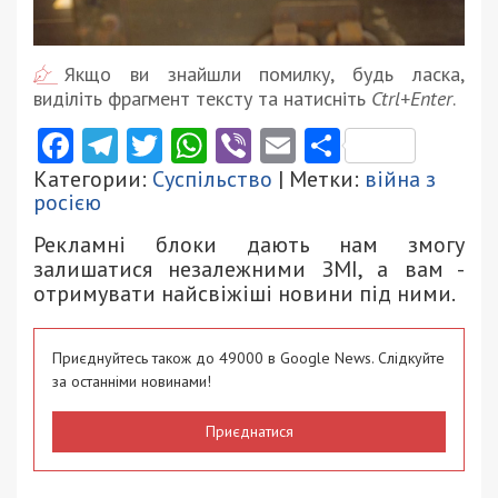
Якщо ви знайшли помилку, будь ласка,
виділіть фрагмент тексту та натисніть
Ctrl+Enter
.
Facebook
Telegram
Twitter
WhatsApp
Viber
Email
Поділити
Категории:
Суспільство
| Метки:
війна з
росією
Рекламні блоки дають нам змогу
залишатися незалежними ЗМІ, а вам -
отримувати найсвіжіші новини під ними.
Приєднуйтесь також до 49000 в Google News. Слідкуйте
за останніми новинами!
Приєднатися