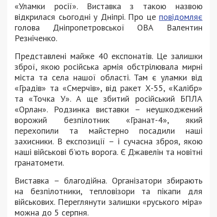
«Уламки росії». Виставка з такою назвою
відкрилася сьогодні у Дніпрі. Про це
повідомляє
голова Дніпропетровської ОВА Валентин
Резніченко.
Представлені майже 40 експонатів. Це залишки
зброї, якою російська армія обстрілювала мирні
міста та села нашої області. Там є уламки від
«Градів» та «Смерчів», від ракет Х-55, «Калібр»
та «Точка У». А ще збитий російський БПЛА
«Орлан». Родзинка виставки – неушкоджений
ворожий безпілотник «Гранат-4», який
перехопили та майстерно посадили наші
захисники. В експозиції – і сучасна зброя, якою
наші військові б’ють ворога. Є Джавелін та новітні
гранатомети.
Виставка – благодійна. Організатори збирають
на безпілотники, тепловізори та пікапи для
військових. Переглянути залишки «руського міра»
можна до 5 серпня.