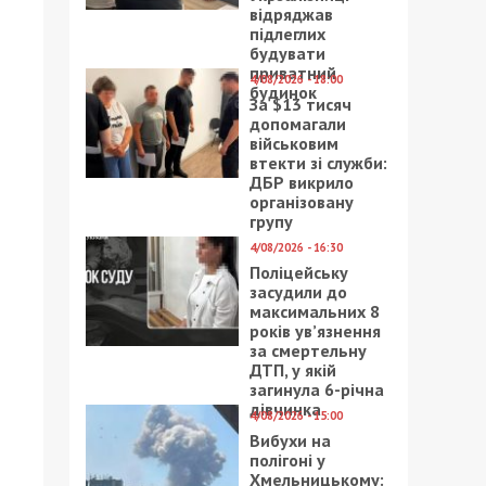
відряджав
підлеглих
будувати
приватний
4/08/2026 - 18:00
будинок
За $13 тисяч
допомагали
військовим
втекти зі служби:
ДБР викрило
організовану
групу
4/08/2026 - 16:30
Поліцейську
засудили до
максимальних 8
років ув’язнення
за смертельну
ДТП, у якій
загинула 6-річна
дівчинка
4/08/2026 - 15:00
Вибухи на
полігоні у
Хмельницькому: