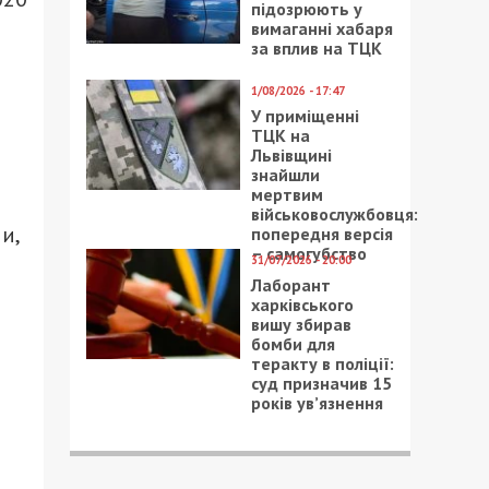
підозрюють у
вимаганні хабаря
за вплив на ТЦК
1/08/2026 - 17:47
У приміщенні
ТЦК на
Львівщині
знайшли
мертвим
військовослужбовця:
и,
попередня версія
– самогубство
31/07/2026 - 20:00
Лаборант
харківського
вишу збирав
бомби для
теракту в поліції:
суд призначив 15
років ув’язнення