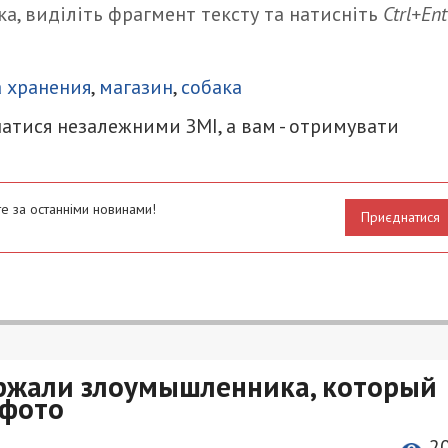
а, виділіть фрагмент тексту та натисніть
Ctrl+Ent
итися
 хранения
,
магазин
,
собака
атися незалежними ЗМІ, а вам - отримувати
е за останніми новинами!
Приєднатися
ержали злоумышленника, который
 фото
2