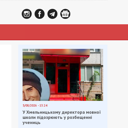
5/08/2026 - 13:24
У Хмельницькому директора мовної
школи підозрюють у розбещенні
учениць