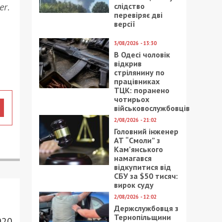
er
.
слідство
перевіряє дві
версії
3/08/2026 - 13:30
В Одесі чоловік
відкрив
стрілянину по
працівниках
ТЦК: поранено
чотирьох
військовослужбовців
2/08/2026 - 21:02
Головний інженер
АТ “Смоли” з
Кам’янського
намагався
відкупитися від
СБУ за $50 тисяч:
вирок суду
2/08/2026 - 12:02
Держслужбовця з
Тернопільщини
020