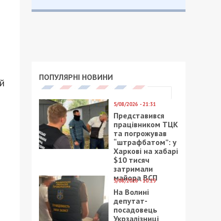
ПОПУЛЯРНІ НОВИНИ
й
5/08/2026 - 21:31
Представився
працівником ТЦК
та погрожував
“штрафбатом”: у
Харкові на хабарі
$10 тисяч
затримали
майора ВСП
5/08/2026 - 10:29
На Волині
депутат-
посадовець
Укрзалізниці