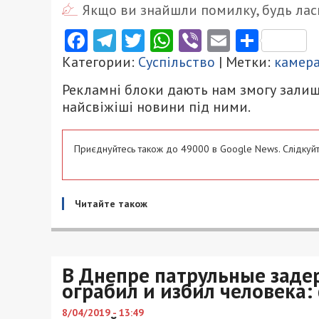
Якщо ви знайшли помилку, будь ласк
Facebook
Telegram
Twitter
WhatsApp
Viber
Email
Поділ
Категории:
Суспільство
| Метки:
камера
Рекламні блоки дають нам змогу залиш
найсвіжіші новини під ними.
Приєднуйтесь також до 49000 в Google News. Слідкуйт
Читайте також
В Днепре патрульные зад
ограбил и избил человека:
8/04/2019 - 13:49