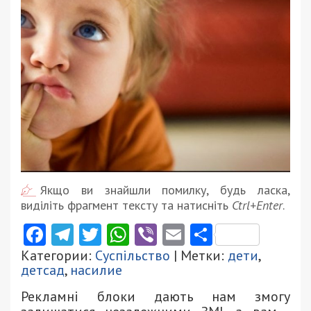
Якщо ви знайшли помилку, будь ласка,
виділіть фрагмент тексту та натисніть
Ctrl+Enter
.
Facebook
Telegram
Twitter
WhatsApp
Viber
Email
Поділити
Категории:
Суспільство
| Метки:
дети
,
детсад
,
насилие
Рекламні блоки дають нам змогу