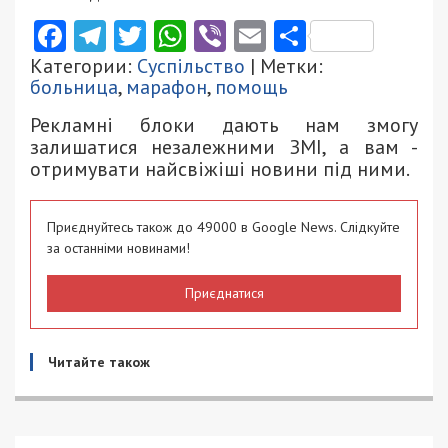
Facebook
Telegram
Twitter
WhatsApp
Viber
Email
Поділити
Категории:
Суспільство
| Метки:
больница
,
марафон
,
помощь
Рекламні блоки дають нам змогу
залишатися незалежними ЗМІ, а вам -
отримувати найсвіжіші новини під ними.
Приєднуйтесь також до 49000 в Google News. Слідкуйте
за останніми новинами!
Приєднатися
Читайте також