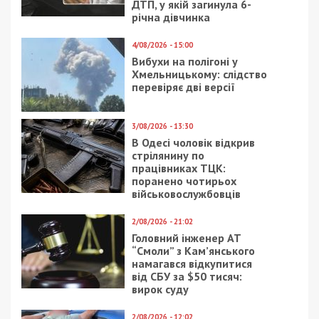
ДТП, у якій загинула 6-
річна дівчинка
4/08/2026 - 15:00
Вибухи на полігоні у
Хмельницькому: слідство
перевіряє дві версії
3/08/2026 - 13:30
В Одесі чоловік відкрив
стрілянину по
працівниках ТЦК:
поранено чотирьох
військовослужбовців
2/08/2026 - 21:02
Головний інженер АТ
“Смоли” з Кам’янського
намагався відкупитися
від СБУ за $50 тисяч:
вирок суду
2/08/2026 - 12:02