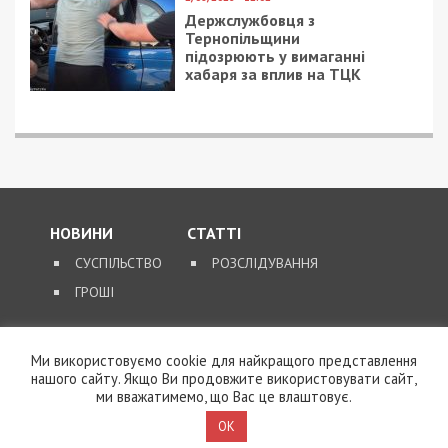
Держслужбовця з
Тернопільщини
підозрюють у вимаганні
хабаря за вплив на ТЦК
НОВИНИ
СТАТТІ
СУСПІЛЬСТВО
РОЗСЛІДУВАННЯ
ГРОШІ
ЗВОРОТНІЙ ЗВ’ЯЗОК
Ми використовуємо cookie для найкращого представлення
нашого сайту. Якщо Ви продовжите використовувати сайт,
КОНТАКТИ
ми вважатимемо, що Вас це влаштовує.
OK
SUPPORT@49000.COM.UA