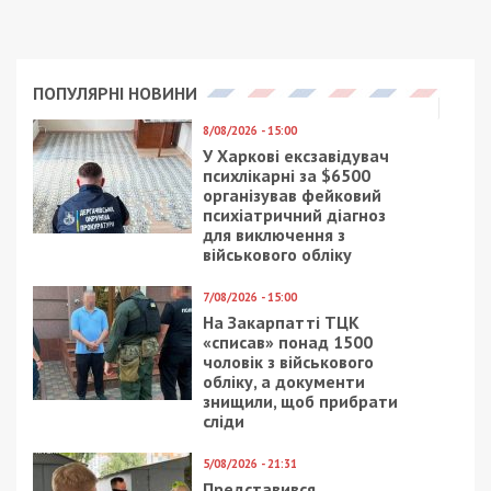
ПОПУЛЯРНІ НОВИНИ
8/08/2026 - 15:00
У Харкові ексзавідувач
психлікарні за $6500
організував фейковий
психіатричний діагноз
для виключення з
військового обліку
7/08/2026 - 15:00
На Закарпатті ТЦК
«списав» понад 1500
чоловік з військового
обліку, а документи
знищили, щоб прибрати
сліди
5/08/2026 - 21:31
Представився