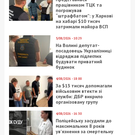
працівником ТЦК та
погрожував
“штрафбатом”: у Харкові
на хабарі $10 тисяч
затримали майора ВСП
5/08/2026 - 10:29
На Волині депутат-
посадовець Укрзалізниці
відряджав підлеглих
будувати приватний
будинок
4/08/2026 - 18:00
За $13 тисяч допомагали
військовим втекти зі
служби: ДБР викрило
організовану групу
4/08/2026 - 16:30
Поліцейську засудили до
максимальних 8 років
ув’язнення за смертельну