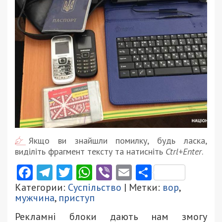
Якщо ви знайшли помилку, будь ласка,
виділіть фрагмент тексту та натисніть
Ctrl+Enter
.
Facebook
Telegram
Twitter
WhatsApp
Viber
Email
Поділити
Категории:
Суспільство
| Метки:
вор
,
мужчина
,
приступ
Рекламні блоки дають нам змогу