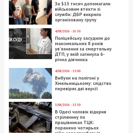
За $13 тисяч допомагали
військовим втекти зі
служби: ДБР викрило
організовану групу
4/08/2026 - 16:30
Поліцейську засудили до
максимальних 8 років
ув’язнення за смертельну
ДТП, у якій загинула 6-
річна дівчинка
4/08/2026 - 15:00
Вибухи на полігоні у
Хмельницькому: слідство
перевіряє дві версії
3/08/2026 - 13:30
В Одесі чоловік відкрив
стрілянину по
працівниках ТЦК:
поранено чотирьох