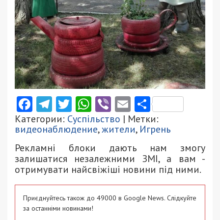
Facebook
Telegram
Twitter
WhatsApp
Viber
Email
Поділити
Категории:
Суспільство
| Метки:
видеонаблюдение
,
жители
,
Игрень
Рекламні блоки дають нам змогу
залишатися незалежними ЗМІ, а вам -
отримувати найсвіжіші новини під ними.
Приєднуйтесь також до 49000 в Google News. Слідкуйте
за останніми новинами!