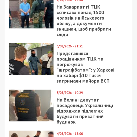
На Закарпатті ТЦК
«списав» понад 1500
чоловік з військового
обліку, а документи
знищили, щоб прибрати
сліди
5/08/2026 - 21:31
Представився
працівником ТЦК та
погрожував
“штрафбатом”: у Харкові
на хабарі $10 тисяч
затримали майора ВСП
5/08/2026 - 10:29
На Волині депутат-
посадовець Укрзалізниці
відряджав підлеглих
будувати приватний
будинок
4/08/2026 - 18:00