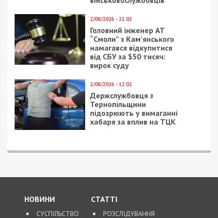
військовослужбовців
2/08/2026 - 21:02
Головний інженер АТ
“Смоли” з Кам’янського
намагався відкупитися
від СБУ за $50 тисяч:
вирок суду
2/08/2026 - 12:02
Держслужбовця з
Тернопільщини
підозрюють у вимаганні
хабаря за вплив на ТЦК
НОВИНИ
СТАТТІ
СУСПІЛЬСТВО
РОЗСЛІДУВАННЯ