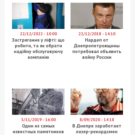
22/12/2022 - 10:00
22/12/2018 - 14:10
Застрягання у ліфті: що
Нардеп от
робити, та як обрати
Днепропетровщины
надійну обслуговуючу
потребовал объявить
компанію
войну России
3/11/2019 - 16:00
8/09/2020 - 14:18
Один из самых
В Днепре заработает
известных памятников
лазер-рекордсмен