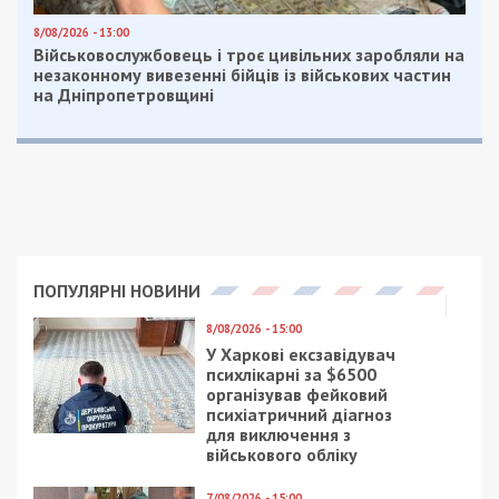
8/08/2026 - 13:00
Військовослужбовець і троє цивільних заробляли на
незаконному вивезенні бійців із військових частин
на Дніпропетровщині
ПОПУЛЯРНІ НОВИНИ
8/08/2026 - 15:00
У Харкові ексзавідувач
психлікарні за $6500
організував фейковий
психіатричний діагноз
для виключення з
військового обліку
7/08/2026 - 15:00