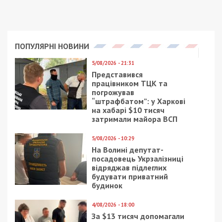
Facebook
Telegram
Twitter
WhatsApp
Viber
Email
Поділити
Категории:
Гроші
| Метки:
капитальный
ремонт
,
тендер
,
школа
Рекламні блоки дають нам змогу