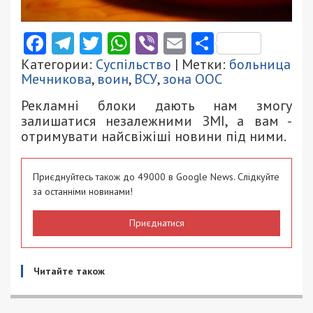
Facebook
Telegram
Twitter
WhatsApp
Viber
Email
Поділити
Категории:
Суспільство
| Метки:
больница
Мечникова
,
воин
,
ВСУ
,
зона ООС
Рекламні блоки дають нам змогу
залишатися незалежними ЗМІ, а вам -
отримувати найсвіжіші новини під ними.
Приєднуйтесь також до 49000 в Google News. Слідкуйте
за останніми новинами!
Приєднатися
Читайте також