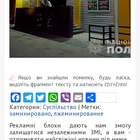
Якщо ви знайшли помилку, будь ласка,
виділіть фрагмент тексту та натисніть
Ctrl+Enter
.
Facebook
Telegram
Twitter
WhatsApp
Viber
Email
Поділити
Категории:
Суспільство
| Метки:
заминировано
,
лжеминирование
Рекламні блоки дають нам змогу
залишатися незалежними ЗМІ, а вам -
отримувати найсвіжіші новини під ними.