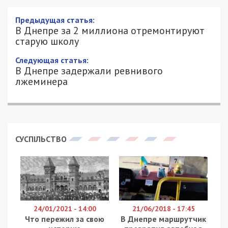
В Днепре за 2 миллиона
отремонтируют старую школу
6/05/2019 - 17:03
ОЛЬГА РУДЕНКО - СПЕЦИАЛЬНО ДЛЯ
2579
49000.COM.UA
Еще одна школа в Днепре получила шанс
превратиться в учебное заведение современного
образца. 6 мая завершился аукцион по
тендеру
от департамента гуманитарной политики
горсовета Днепра на капитальный ремонт и
реконструкцию СШ№ 128 (ул. Гавриленко, 4)
стоимостью 3 млн. грн. Неожиданно для
днепровского формата закупок на Prozorro в
торгах было три участника: днепровские ООО
“Богарт Строй”, “Стройкомфорт-Днепр” и
“Инжиниринг Строй”. По-настоящему снизило
цену только ООО “Богарт Строй”, запросив 2, 7