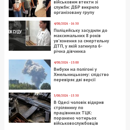
залишатися незалежними ЗМІ, а вам -
отримувати найсвіжіші новини під ними.
Приєднуйтесь також до 49000 в Google News. Слідкуйте
за останніми новинами!
Приєднатися
Читайте також
Предыдущая статья:
Перейти дорогу или остаться в живых:
днепряне просят вернуть безопасный
переход
Следующая статья: