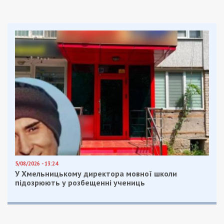
канализационную систему и утилизировать
мусор.
СШ №128 по ул. Гавриленко, 4 – одна из
старейших в районе пр. Поля и Богдана
Хмельницкого. Здание не ремонтировали более
50 лет.
Тем временем будущие жильцы элитного
комплекса “Счастливый”
просят у мэрии новую
школу
. Жилой комплекс расположен на ж/м
Тополь вблизи Подстанции и включает в себя 13
секций. Эта территория уже не первый год
активно застраивается. У жильцов района
появилась потребность в необходимой
социальной инфраструктуре.