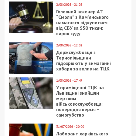
В днепровской больнице Мечникова
после 5 дней борьбы за жизнь умер воин
ВСУ
СУСПІЛЬСТВО
24/01/2021 - 14:00
21/06/2018 - 17:45
Что пережил за свою
В Днепре маршрутчик
историю
превратил автобус в
железнодорожный
сувенирный киоск:
вокзал Днепра
фото