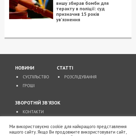
25/10/2017 - 16:33
5/05/2020 - 13:23
Днепряне просят
С 12 мая проезд в
очистить Куриное
спецтранспорте
озеро
Днепра будет
платным: видео
Ми використовуємо cookie для найкращого представлення
нашого сайту. Якщо Ви продовжите використовувати сайт,