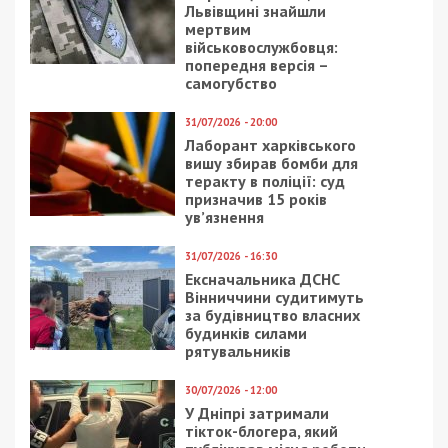
Львівщині знайшли
мертвим
військовослужбовця:
попередня версія –
самогубство
31/07/2026 - 20:00
Лаборант харківського
вишу збирав бомби для
теракту в поліції: суд
призначив 15 років
ув’язнення
31/07/2026 - 16:30
Ексначальника ДСНС
Вінниччини судитимуть
за будівництво власних
будинків силами
рятувальників
30/07/2026 - 12:00
У Дніпрі затримали
тікток-блогера, який