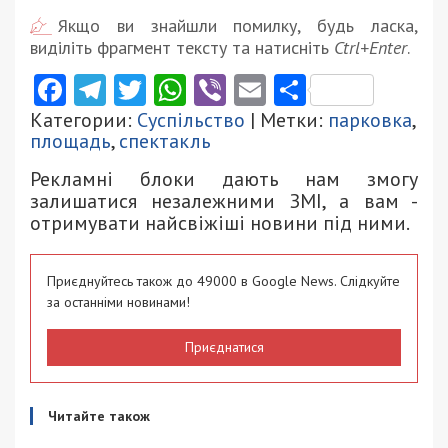
Якщо ви знайшли помилку, будь ласка,
виділіть фрагмент тексту та натисніть
Ctrl+Enter
.
Facebook
Telegram
Twitter
WhatsApp
Viber
Email
Поділити
Категории:
Суспільство
| Метки:
парковка
,
площадь
,
спектакль
Рекламні блоки дають нам змогу
залишатися незалежними ЗМІ, а вам -
отримувати найсвіжіші новини під ними.
Приєднуйтесь також до 49000 в Google News. Слідкуйте
за останніми новинами!
Приєднатися
Читайте також