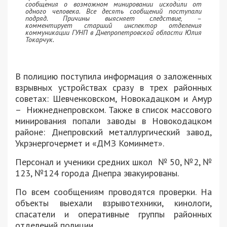
сообщения о возможном минировании исходили от
одного человека. Все десять сообщений поступали
подряд. Причины выясняет следствие, –
комментирует старший инспектор отделения
коммуникации ГУНП в Днепропетровской области Юлия
Токарчук.
В полицию поступила информация о заложенных
взрывных устройствах сразу в трех районных
советах: Шевченковском, Новокадацком и Амур
– Нижнеднепровском. Также в список массового
минирования попали заводы в Новокодацком
районе: Днепровский металлургический завод,
Укрэнергочермет и «ДМЗ Коминмет».
Персонал и ученики средних школ № 50, №2, №
123, №124 города Днепра эвакуированы.
По всем сообщениям проводятся проверки. На
объекты выехали взрывотехники, кинологи,
спасатели и оперативные группы районных
отделений полиции.