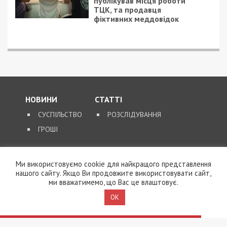
публікував місця роботи
ТЦК, та продавця
фіктивних меддовідок
НОВИНИ
СТАТТІ
СУСПІЛЬСТВО
РОЗСЛІДУВАННЯ
ГРОШІ
ЗВОРОТНІЙ ЗВ’ЯЗОК
Ми використовуємо cookie для найкращого представлення
нашого сайту. Якщо Ви продовжите використовувати сайт,
КОНТАКТИ
ми вважатимемо, що Вас це влаштовує.
OK
SUPPORT@49000.COM.UA