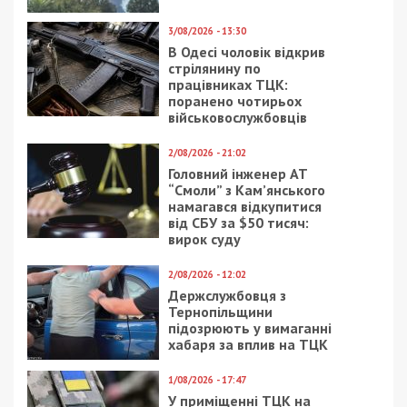
3/08/2026 - 13:30
В Одесі чоловік відкрив
стрілянину по
працівниках ТЦК:
поранено чотирьох
військовослужбовців
2/08/2026 - 21:02
Головний інженер АТ
“Смоли” з Кам’янського
намагався відкупитися
від СБУ за $50 тисяч:
вирок суду
2/08/2026 - 12:02
Держслужбовця з
Тернопільщини
підозрюють у вимаганні
хабаря за вплив на ТЦК
1/08/2026 - 17:47
У приміщенні ТЦК на