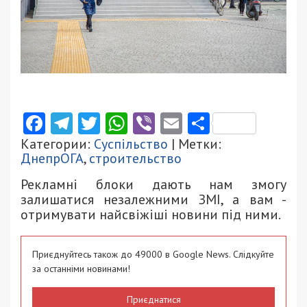
Facebook
Telegram
Twitter
WhatsApp
Viber
Email
Поділити
Категории:
Суспільство
| Метки:
ДнепрОГА
,
строительство
Рекламні блоки дають нам змогу
залишатися незалежними ЗМІ, а вам -
отримувати найсвіжіші новини під ними.
Приєднуйтесь також до 49000 в Google News. Слідкуйте
за останніми новинами!
Приєднатися