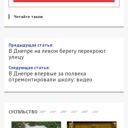
Читайте також
В Днепре на левом берегу перекроют
улицу
4/10/2021 - 18:00
АЛЕКСЕЙ ВАЛЕНКО - СПЕЦИАЛЬНО
2710
ДЛЯ 49000.COM.UA
В Днепре планируют перекрыть улицу Янтарную,
что в Индустриальном районе города. Об этом
стало известно из проекта распоряжения мэра.
Янтарную перекроют на участке от пересечения
с улицей Гринченко до улицы Богомаза. В этом
районе департамент благоустройства