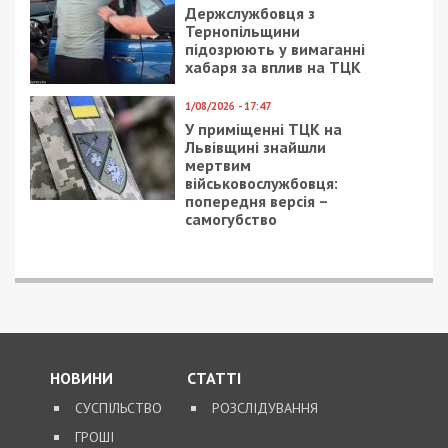
ПОПУЛЯРНІ НОВИНИ
7/08/2026 - 15:00
На Закарпатті ТЦК
«списав» понад 1500
чоловік з військового
обліку, а документи
знищили, щоб прибрати
сліди
5/08/2026 - 21:31
Представився
працівником ТЦК та
погрожував
“штрафбатом”: у Харкові
на хабарі $10 тисяч