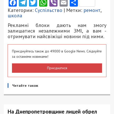
Facebook
Telegram
Twitter
WhatsApp
Viber
Email
Поділити
Категории:
Суспільство
| Метки:
ремонт
,
школа
Рекламні блоки дають нам змогу
залишатися незалежними ЗМІ, а вам -
отримувати найсвіжіші новини під ними.
Приєднуйтесь також до 49000 в Google News. Слідкуйте
за останніми новинами!
Приєднатися
Читайте також
На Днепропетровщине лицей обрел