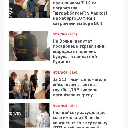
27/06/2018 - 11:26
18/05/2020 - 14:58
На Игрени живодер
Зеленский хочет
забил насмерть чужую
узаконить российские
козу
паспорта в Украине
18/11/2020 - 20:00
20/04/2021 - 10:41
Обладатель Оскара
На Арабатской стрелке
снимет фильм о
три пляжа удостоены
днепровском тренере
«Голубого флага»