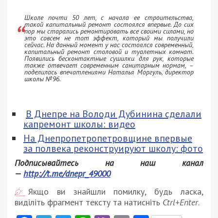
Школе почти 50 лет, с начала ее строительства,
такой капитальный ремонт состоялся впервые. До сих
пор мы старались ремонтировать все своими силами, но
это совсем не тот эффект, который мы получили
сейчас. На данный момент у нас состоялся современный,
капитальный ремонт столовой и туалетных комнат.
Появились бесконтактные сушилки для рук, которые
также отвечает современным санитарным нормам, –
поделилась впечатлениями Наталья Моргуль, директор
школы №96.
В Днепре на Володи Дубинина сделали
капремонт школы: видео
На Днепропетропетровщине впервые
за полвека реконструируют школу: фото
Подписывайтесь на наш канал
—
http://t.me/dnepr_49000
Якщо ви знайшли помилку, будь ласка,
виділіть фрагмент тексту та натисніть
Ctrl+Enter
.