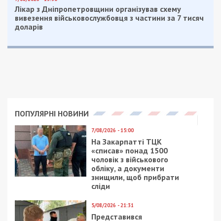
Предыдущая статья:
Днепрянка стала лучшей на европейском
конкурсе красоты: фото, видео
Следующая статья:
На Днепропетровщине лицей обрел
новую жизнь после реконструкции
СУСПІЛЬСТВО