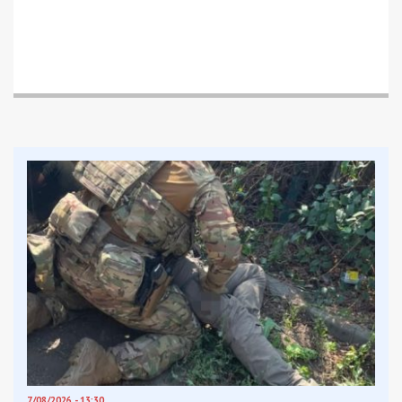
Facebook
Telegram
Twitter
WhatsApp
Viber
Email
Поділити
Категории:
Суспільство
| Метки:
перекрытие движения
,
ремонт дорог
Рекламні блоки дають нам змогу
залишатися незалежними ЗМІ, а вам -
отримувати найсвіжіші новини під ними.
Приєднуйтесь також до 49000 в Google News. Слідкуйте
за останніми новинами!
Приєднатися
Читайте також