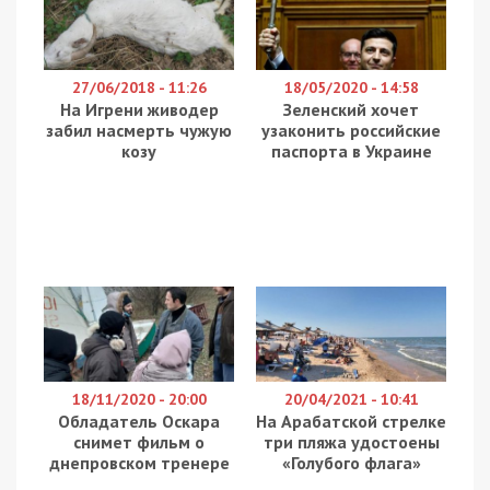
инфраструктуры горсовета Днепра планирует
ремонтировать дорогу. Работы запланированы с
7 по 10 октября. На этот период будет закрыто
движение для транспорта. Участок перегородят
и установят предупреждающие знаки.
В Днепре на Калиновой парковкой
перегородили тротуар: фото
В центре Днепра отвалился кусок
здания: фото, видео
Подписывайтесь на наш канал
—
http://t.me/dnepr_49000