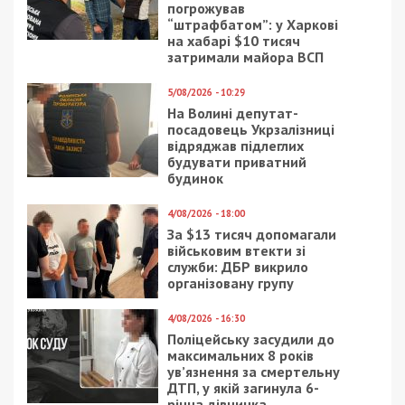
погрожував
“штрафбатом”: у Харкові
на хабарі $10 тисяч
затримали майора ВСП
5/08/2026 - 10:29
На Волині депутат-
посадовець Укрзалізниці
відряджав підлеглих
будувати приватний
будинок
4/08/2026 - 18:00
За $13 тисяч допомагали
військовим втекти зі
служби: ДБР викрило
організовану групу
4/08/2026 - 16:30
Поліцейську засудили до
максимальних 8 років
ув’язнення за смертельну
ДТП, у якій загинула 6-
річна дівчинка