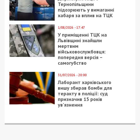
Тернопільщини
підозрюють у вимаганні
хабаря за вплив на ТЦК
1/08/2026 - 17:47
У приміщенні ТЦК на
Львівщині знайшли
мертвим
військовослужбовця:
попередня версія –
самогубство
31/07/2026 - 20:00
Лаборант харківського
вишу збирав бомби для
теракту в поліції: суд
призначив 15 років
ув’язнення