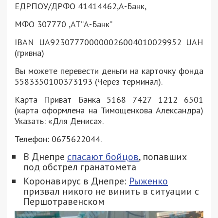
ЕДРПОУ/ДРФО 41414462,А-Банк,
МФО 307770 ,АТ”А-Банк”
IBAN UA923077700000026004010029952 UAH
(гривна)
Вы можете перевести деньги на карточку фонда
5583350100373193 (Через терминал).
Карта Приват Банка 5168 7427 1212 6501
(карта оформлена на Тимощенкова Александра)
Указать: «Для Дениса».
Телефон: 0675622044.
В Днепре
спасают бойцов
, попавших
под обстрел гранатомета
Коронавирус в Днепре:
Рыженко
призвал никого не винить в ситуации с
Першотравенском