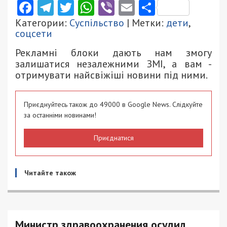
Facebook
Telegram
Twitter
WhatsApp
Viber
Email
Поділити
Категории:
Суспільство
| Метки:
дети
,
соцсети
Рекламні блоки дають нам змогу
залишатися незалежними ЗМІ, а вам -
отримувати найсвіжіші новини під ними.
Приєднуйтесь також до 49000 в Google News. Слідкуйте
за останніми новинами!
Приєднатися
Читайте також
Министр здравоохранения осудил