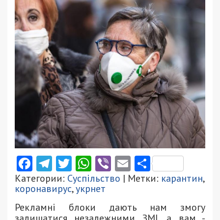
Facebook
Telegram
Twitter
WhatsApp
Viber
Email
Поділити
Категории:
Суспільство
| Метки:
карантин
,
коронавирус
,
укрнет
Рекламні блоки дають нам змогу
залишатися незалежними ЗМІ, а вам -