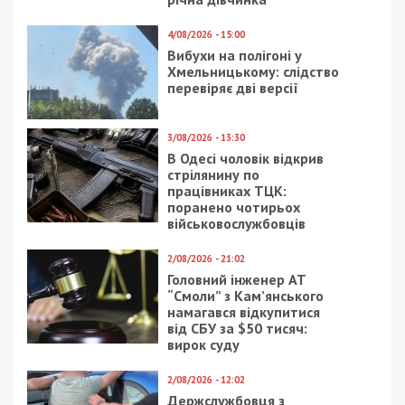
4/08/2026 - 15:00
Вибухи на полігоні у
Хмельницькому: слідство
перевіряє дві версії
3/08/2026 - 13:30
В Одесі чоловік відкрив
стрілянину по
працівниках ТЦК:
поранено чотирьох
військовослужбовців
2/08/2026 - 21:02
Головний інженер АТ
“Смоли” з Кам’янського
намагався відкупитися
від СБУ за $50 тисяч:
вирок суду
2/08/2026 - 12:02
Держслужбовця з