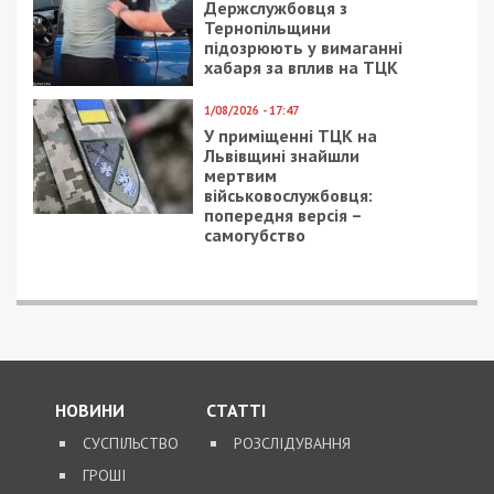
13/11/2017 - 12:37
31/10/2022 - 13:44
Неделя в Днепре
Є контакт: Дніпро
началась с двух
допомагає Укренерго
серьезных ДТП
захистити вузли в
області
10/02/2024 - 9:01
29/11/2018 - 13:31
Харків у вогні та
В Днепре усилят меры
загиблі діти: наслідки
безопасности
нічної атаки дронами
на Україну