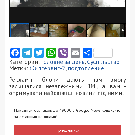
Facebook
Telegram
Twitter
WhatsApp
Viber
Email
Поділити
Категории:
Головне за день
,
Суспільство
|
Метки:
Жилсервис-2
,
подтопление
Рекламні блоки дають нам змогу
залишатися незалежними ЗМІ, а вам -
отримувати найсвіжіші новини під ними.
Приєднуйтесь також до 49000 в Google News. Слідкуйте
за останніми новинами!
Приєднатися