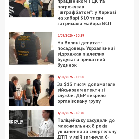
Facebook
Telegram
Twitter
WhatsApp
Viber
Email
Поділити
Категории:
Головне за день
,
Суспільство
|
Метки:
водители
,
маршрутки
,
Михаил
Тонконогий
Рекламні блоки дають нам змогу
залишатися незалежними ЗМІ, а вам -
отримувати найсвіжіші новини під ними.
Приєднуйтесь також до 49000 в Google News. Слідкуйте
за останніми новинами!
Приєднатися
Читайте також