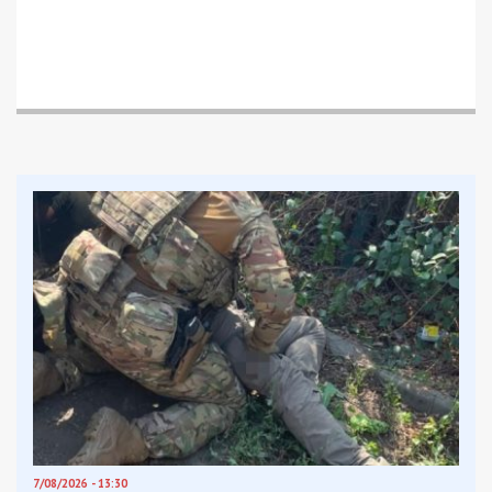
49000.com.ua
неоднократно
рассказывал
о
похожих инцидентах и уточнял правила проезда
по ученическому билету у Игоря Маковцева,
директора департамента транспорта и
транспортной инфраструктуры Днепровского
городского совета. Чиновник
заявил
, что,
согласно постановлению исполкома, никаких
ограничений в возрасте нет. Льготный проезд
распространяется на всех обладателей
ученического билета по дороге в школу и домой.
Все остальные “ограничения” чиновник назвал
личными домыслами самих водителей.
Как сообщил глава профсоюза перевозчиков и
автомобилистов Днепра Михаил Тонконогий,
разговор с водителем состоится 31 января. Ему
проведут инструктаж по общению со