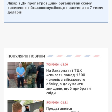
школьниками и накажут, в зависимости от
количества предыдущих проступков.
Если это первый случай, то ему грозит лишь устный
выговор. Если второй, письменный выговор и лишение
премии. В случае же, если эти систематические
нарушения, будем решать вопрос о переводе его на
должность слесаря или дворника. Уволить не можем –
по Днепру не хватает 720 водителей, поэтому
наказываем таким образом, – заявил Михаил
Тонконогий.