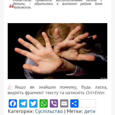
Мамы-папы, проведите воспитательные беседы с
детьми, – обратилась к жителям района
Анна
Чайковская.
Якщо ви знайшли помилку, будь ласка,
виділіть фрагмент тексту та натисніть
Ctrl+Enter
.
Facebook
Telegram
Twitter
WhatsApp
Viber
Email
Поділити
Категории:
Суспільство
| Метки:
дети