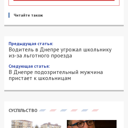
Читайте також
Водитель в Днепре угрожал школьнику
из-за льготного проезда
30/01/2019 - 17:32
АЛЕКСЕЙ ВАЛЕНКО - СПЕЦИАЛЬНО
3151
ДЛЯ 49000.COM.UA
Несмотря на то, что решение Днепровского
горсовета о льготном проезде для учащихся
действует с сентября прошлого года,
неприятные инциденты в маршрутках случаются
до сих пор. Неприятный случай дважды
произошел в маршрутке № 106 с сыном
днепрянина Юрия Калиниченко, о чем последний