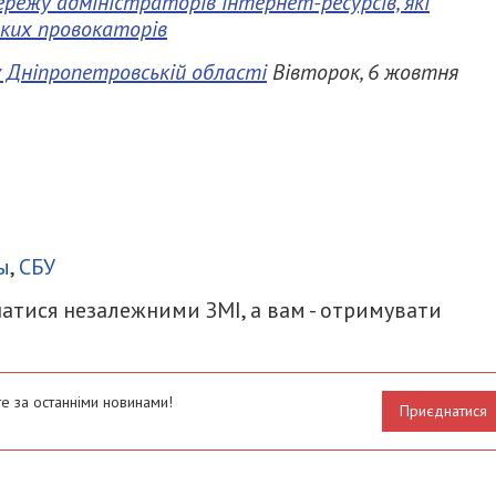
режу адміністраторів інтернет-ресурсів, які
ких провокаторів
у Дніпропетровській області
Вівторок, 6 жовтня
итися
ы
,
СБУ
атися незалежними ЗМІ, а вам - отримувати
е за останніми новинами!
Приєднатися