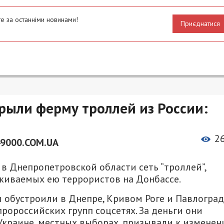
е за останніми новинами!
Приєднатися
ыли ферму троллей из России:
2
49000.COM.UA
в Днепропетровской области сеть “троллей”,
живаемых ею террористов на Донбассе.
 обустроили в Днепре, Кривом Роге и Павлоград
ророссийских групп соцсетях. За деньги они
Украине, местных выборах, призывали к измене