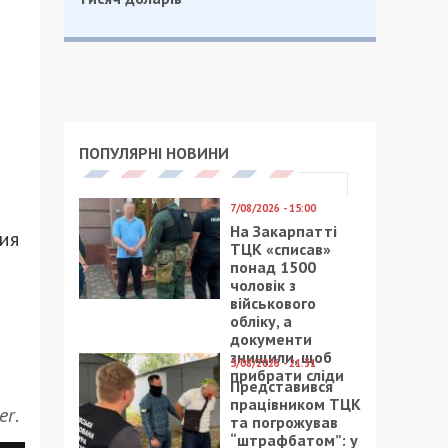
ПОПУЛЯРНІ НОВИНИ
7/08/2026 - 15:00
На Закарпатті
ия
ТЦК «списав»
понад 1500
чоловік з
військового
обліку, а
документи
знищили, щоб
5/08/2026 - 21:31
прибрати сліди
Представився
працівником ТЦК
er
.
та погрожував
“штрафбатом”: у