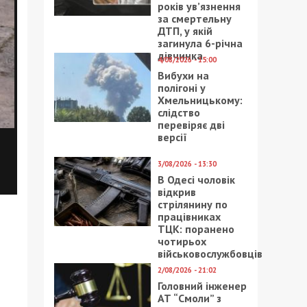
років ув’язнення
за смертельну
ДТП, у якій
загинула 6-річна
дівчинка
4/08/2026 - 15:00
Вибухи на
полігоні у
Хмельницькому:
слідство
перевіряє дві
версії
3/08/2026 - 13:30
В Одесі чоловік
відкрив
стрілянину по
працівниках
ТЦК: поранено
чотирьох
військовослужбовців
2/08/2026 - 21:02
Головний інженер
АТ “Смоли” з