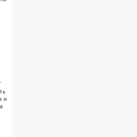
”
ть
в и
а