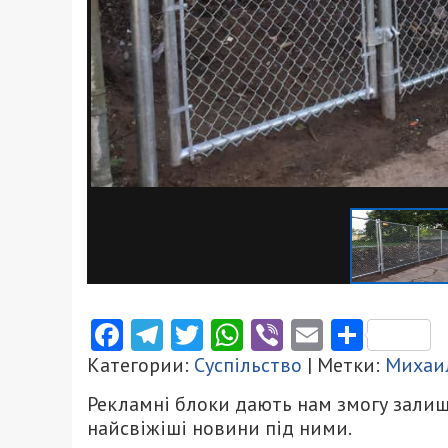
Facebook
Telegram
Twitter
WhatsApp
Viber
Email
Поділ
Категории:
Суспільство
| Метки:
Михаи
Рекламні блоки дають нам змогу залиш
найсвіжіші новини під ними.