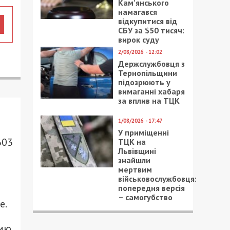
Кам’янського
намагався
відкупитися від
СБУ за $50 тисяч:
вирок суду
2/08/2026 - 12:02
Держслужбовця з
Тернопільщини
підозрюють у
вимаганні хабаря
за вплив на ТЦК
1/08/2026 - 17:47
У приміщенні
603
ТЦК на
Львівщині
знайшли
мертвим
військовослужбовця:
попередня версія
– самогубство
е.
нию