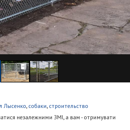
итися
л Лысенко
,
собаки
,
строительство
атися незалежними ЗМІ, а вам - отримувати