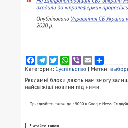
На Дніпропетровщині СБУ викрила ме
входили до «тролеферми» проросійсь
Опубліковано
Управління СБ України 
2020 р.
Facebook
Telegram
Twitter
WhatsApp
Viber
Email
Поділ
Категории:
Суспільство
| Метки:
выбор
Рекламні блоки дають нам змогу залиш
найсвіжіші новини під ними.
Приєднуйтесь також до 49000 в Google News. Слідкуйт
Читайте також