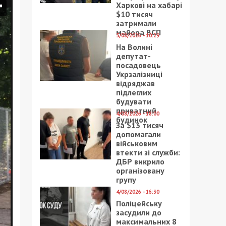
Харкові на хабарі
$10 тисяч
затримали
майора ВСП
5/08/2026 - 10:29
На Волині
депутат-
посадовець
Укрзалізниці
відряджав
підлеглих
будувати
приватний
4/08/2026 - 18:00
будинок
За $13 тисяч
допомагали
військовим
втекти зі служби:
ДБР викрило
організовану
групу
4/08/2026 - 16:30
Поліцейську
засудили до
максимальних 8