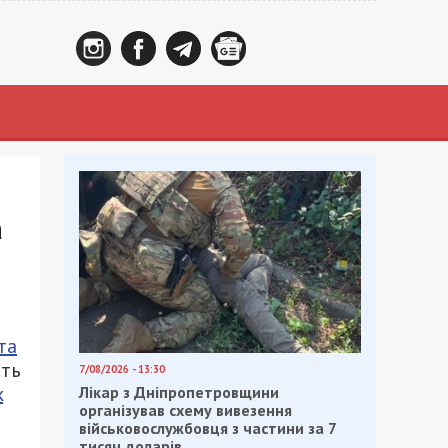
а
та
сть
7/08/2026 - 13:30
k
Лікар з Дніпропетровщини
організував схему вивезення
військовослужбовця з частини за 7
тисяч доларів