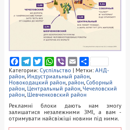
Facebook
Telegram
Twitter
WhatsApp
Viber
Email
Поділити
Категории:
Суспільство
| Метки:
АНД-
район
,
Индустриальный район
,
Новокодацкий район
,
район
,
Соборный
район
,
Центральный район
,
Чечеловский
район
,
Шевченковский район
Рекламні блоки дають нам змогу
залишатися незалежними ЗМІ, а вам -
отримувати найсвіжіші новини під ними.