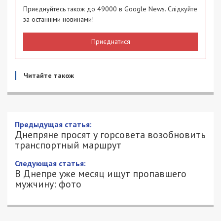
Приєднуйтесь також до 49000 в Google News. Слідкуйте
за останніми новинами!
Приєднатися
Читайте також
Днепряне просят у горсовета
возобновить транспортный маршрут
4/03/2019 - 13:40
МАРИЯ АЛИЦЕНКО - СПЕЦИАЛЬНО
2466
ДЛЯ 49000.COM.UA
4 марта на сайте городских
петиций
появилось
новое обращение от днепрян с просьбой