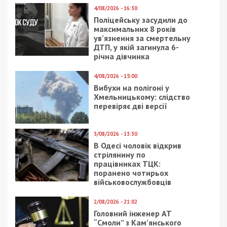
2/09/2021 - 17:19
2/06/2020 - 14:37
В Днепре снесут
Пытки и машина со
очередной самострой:
стразами: чем
фото
известен новый
кандидат на
должность прокурора
Днепропетровщины