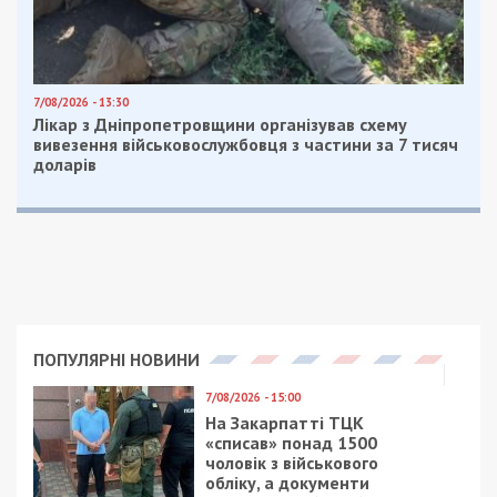
залишатися незалежними ЗМІ, а вам -
отримувати найсвіжіші новини під ними.
Приєднуйтесь також до 49000 в Google News. Слідкуйте
за останніми новинами!
Приєднатися
Читайте також
Предыдущая статья:
Днепровским юристам предлагают
бесплатно работать на Владимира
Зеленского
Следующая статья:
Стало известно, какой район в Днепре