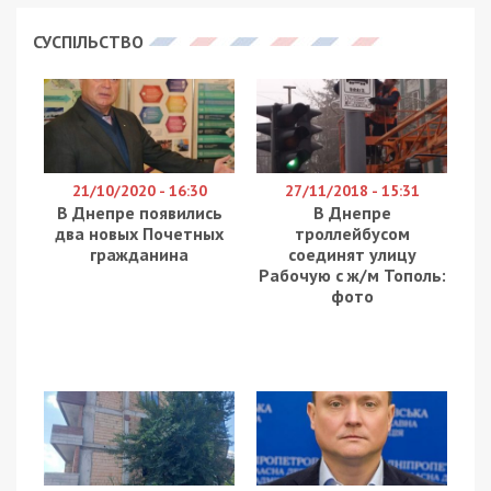
вернуть востребованный маршрут.
Катерина Фоменко, автор петиции, считает
необходимым возобновить маршрут 142,
который отменили четыре года. Маршрутка
соединяла Самаровку с площадью
Старомостовой.
Пгт. Самаровка находится в черте города, но его
жители вынуждены с трудом утром добираться
на работу и учебу.
Единственный маршрут №153 который
осуществляет перевозки, имеет интервал 10-15
минут и всегда переполнен.
По состоянию на 4 марта петицию подписали
шесть человек. Чтобы набрать необходимую
тысячу голосов, у авторов обращения есть еще
90 дней.
Также сложно добраться на работу и жителям