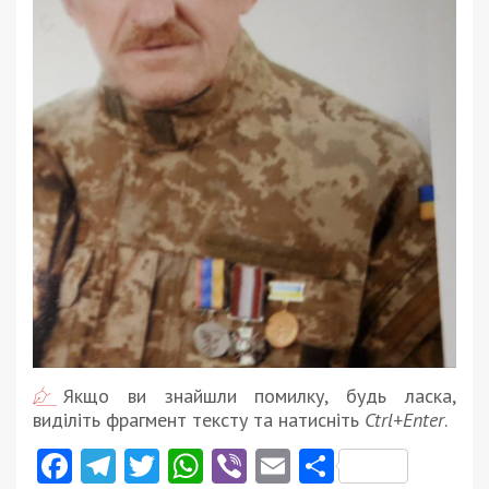
Якщо ви знайшли помилку, будь ласка,
виділіть фрагмент тексту та натисніть
Ctrl+Enter
.
Facebook
Telegram
Twitter
WhatsApp
Viber
Email
Поділити