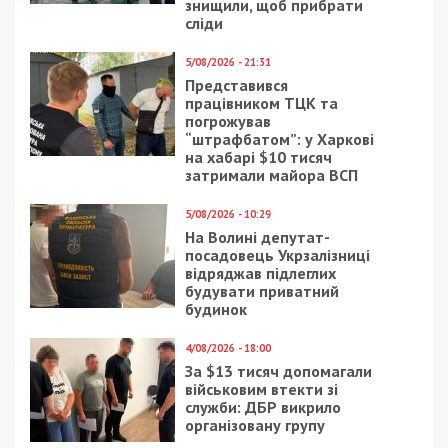
лучший: инфографика
СУСПІЛЬСТВО
21/10/2020 - 16:30
27/11/2018 - 15:31
В Днепре появились
В Днепре
два новых Почетных
троллейбусом
гражданина
соединят улицу
Рабочую с ж/м Тополь:
фото