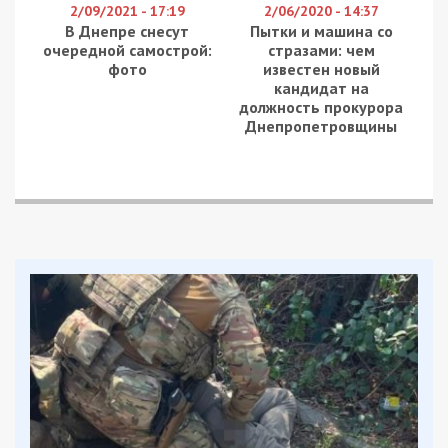
левобережных районов города. Ранее мы писали,
что автор другой
петиции
Руслана Малыхина
считает, что проблему может решить создание
нового маршрута, который будет следовать
через жилмассивы Березинский, Левобережный и
мимо ТЦ «Караван».
Facebook
Telegram
Twitter
WhatsApp
Viber
Email
Поділити
Категории:
Суспільство
| Метки:
движение транспорта
,
маршрутки
,
петиция
Рекламні блоки дають нам змогу