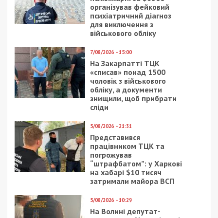
організував фейковий
психіатричний діагноз
для виключення з
військового обліку
7/08/2026 - 15:00
На Закарпатті ТЦК
«списав» понад 1500
чоловік з військового
обліку, а документи
знищили, щоб прибрати
сліди
5/08/2026 - 21:31
Представився
працівником ТЦК та
погрожував
“штрафбатом”: у Харкові
на хабарі $10 тисяч
затримали майора ВСП
5/08/2026 - 10:29
На Волині депутат-