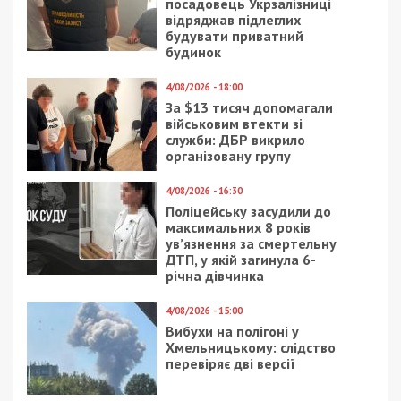
посадовець Укрзалізниці
відряджав підлеглих
будувати приватний
будинок
4/08/2026 - 18:00
За $13 тисяч допомагали
військовим втекти зі
служби: ДБР викрило
організовану групу
4/08/2026 - 16:30
Поліцейську засудили до
максимальних 8 років
ув’язнення за смертельну
ДТП, у якій загинула 6-
річна дівчинка
4/08/2026 - 15:00
Вибухи на полігоні у
Хмельницькому: слідство
перевіряє дві версії