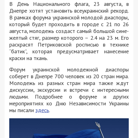
В День Национального флага, 23 августа, в
Днепре хотят установить всеукраинский рекорд.
В рамках форума украинской молодой диаспоры,
который будет проходить в городе с 21 по 26
августа, молодежь создаст самый большой сине-
желтый стяг, размер которого – 2.4 на 23 м. Его
раскрасят Петриковской росписью в технике
“батик”, которая предусматривает нанесение
краски на ткань.
Форум украинской молодежной диаспоры
соберет в Днепре 700 человек из 20 стран мира.
Молодежь из разных стран мира также ждут
дискуссии, экскурсии и встречи с интересными
людьми. Подробнее о форуме и других
мероприятиях ко Дню Независимости Украины
мы писали
здесь
.