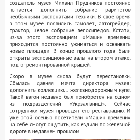
создатель музея Михаил Прудников постоянно
пытается дополнить собрание раритетов
необычными экспонатами техники. В свое время
в этом музее появились самолет, автогрейдер,
трактор, целое собрание велосипедов. Кстати,
из-за этого экспозициям «Машин времени»
приходится постоянно ужиматься и осваивать
новые площади. В конце прошлого года были
открыты экспозиционные залы на втором этаже,
под отремонтированной крышей.
Скоро в музее снова будут перестановки.
Сбылась давняя мечта директора музея:
дополнить коллекцию… железнодорожным купе.
Такой вагон недавно был приобретен на одном
из подразделений «Укрзалізниці». Сейчас
сотрудники музея проводят его реставрацию. И
уже этой осенью посетители «Машин времени»
на себе смогут ощутить, как ездили по железной
дороге в недавнем прошлом.