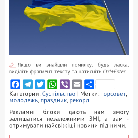
Якщо ви знайшли помилку, будь ласка,
виділіть фрагмент тексту та натисніть
Ctrl+Enter
.
Facebook
Telegram
Twitter
WhatsApp
Viber
Email
Поділити
Категории:
Суспільство
| Метки:
горсовет
,
молодежь
,
праздник
,
рекорд
Рекламні блоки дають нам змогу
залишатися незалежними ЗМІ, а вам -
отримувати найсвіжіші новини під ними.