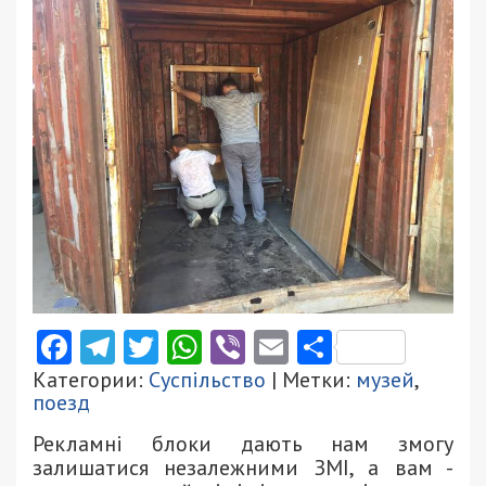
Facebook
Telegram
Twitter
WhatsApp
Viber
Email
Поділити
Категории:
Суспільство
| Метки:
музей
,
поезд
Рекламні блоки дають нам змогу
залишатися незалежними ЗМІ, а вам -