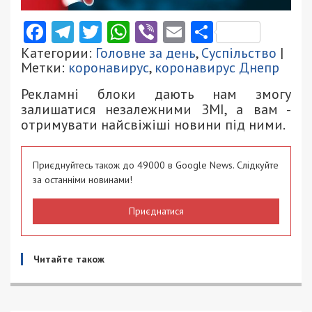
Facebook
Telegram
Twitter
WhatsApp
Viber
Email
Поділити
Категории:
Головне за день
,
Суспільство
|
Метки:
коронавирус
,
коронавирус Днепр
Рекламні блоки дають нам змогу
залишатися незалежними ЗМІ, а вам -
отримувати найсвіжіші новини під ними.
Приєднуйтесь також до 49000 в Google News. Слідкуйте
за останніми новинами!
Приєднатися
Читайте також