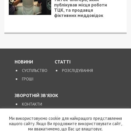
публікував місця роботи
ТЦК, та продавця
фіктивних меддовідок
НОВИНИ
СТАТТІ
СУСПІЛЬСТВО
РОЗСЛІДУВАННЯ
ГРОШІ
ЗВОРОТНІЙ ЗВ’ЯЗОК
КОНТАКТИ
Ми використовуємо cookie для найкращого представлення
SUPPORT@49000.COM.UA
нашого сайту. Якщо Ви продовжите використовувати сайт,
ми вважатимемо, що Вас це влаштовує.