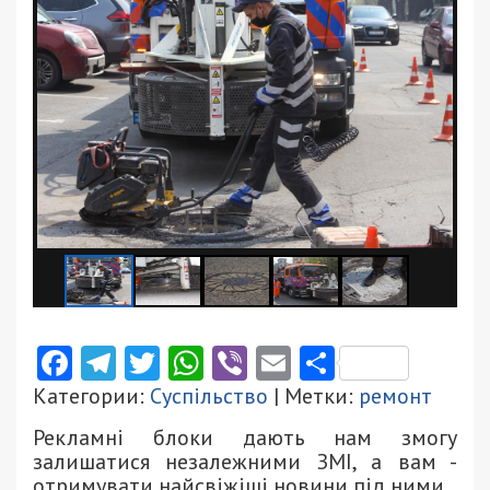
Facebook
Telegram
Twitter
WhatsApp
Viber
Email
Поділити
Категории:
Суспільство
| Метки:
ремонт
Рекламні блоки дають нам змогу
залишатися незалежними ЗМІ, а вам -
отримувати найсвіжіші новини під ними.