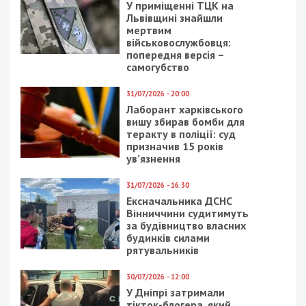
У приміщенні ТЦК на
Львівщині знайшли
мертвим
військовослужбовця:
попередня версія –
самогубство
31/07/2026 - 20:00
Лаборант харківського
вишу збирав бомби для
теракту в поліції: суд
призначив 15 років
ув’язнення
31/07/2026 - 16:30
Ексначальника ДСНС
Вінниччини судитимуть
за будівництво власних
будинків силами
рятувальників
30/07/2026 - 12:00
У Дніпрі затримали
тікток-блогера, який