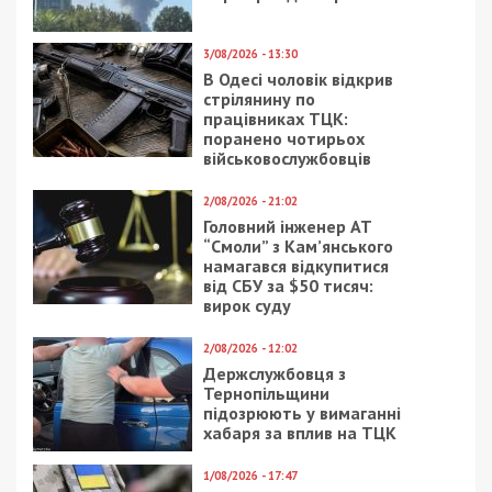
3/08/2026 - 13:30
В Одесі чоловік відкрив
стрілянину по
працівниках ТЦК:
поранено чотирьох
військовослужбовців
2/08/2026 - 21:02
Головний інженер АТ
“Смоли” з Кам’янського
намагався відкупитися
від СБУ за $50 тисяч:
вирок суду
2/08/2026 - 12:02
Держслужбовця з
Тернопільщини
підозрюють у вимаганні
хабаря за вплив на ТЦК
1/08/2026 - 17:47