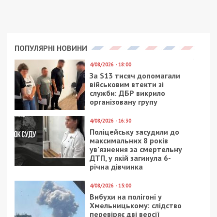
ПОПУЛЯРНІ НОВИНИ
4/08/2026 - 18:00
За $13 тисяч допомагали
військовим втекти зі
служби: ДБР викрило
організовану групу
4/08/2026 - 16:30
Поліцейську засудили до
максимальних 8 років
ув’язнення за смертельну
ДТП, у якій загинула 6-
річна дівчинка
4/08/2026 - 15:00
Вибухи на полігоні у
Хмельницькому: слідство
перевіряє дві версії