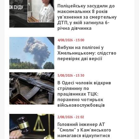
Поліцейську засудили до
максимальних 8 років
ув’язнення за смертельну
ДТП, у якій загинула 6-
річна дівчинка
4/08/2026 - 15:00
Вибухи на полігоні у
Хмельницькому: слідство
перевіряє дві версії
3/08/2026 - 13:30
В Одесі чоловік відкрив
стрілянину по
працівниках ТЦК:
поранено чотирьох
військовослужбовців
2/08/2026 - 21:02
Головний інженер АТ
“Смоли” з Кам’янського
намагався відкупитися