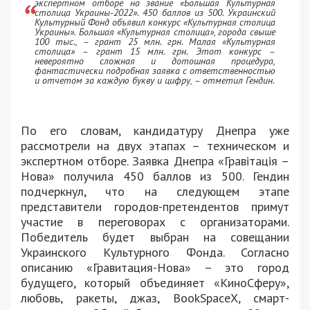
экспертном отборе на звание «Большая Культурная
столица Украины-2022». 450 баллов из 500. Украинский
Культурный Фонд объявил конкурс «Культурная столица
Украины». Большая «Культурная столица», города свыше
100 тыс., – грант 25 млн. грн. Малая «Культурная
столица» – грант 15 млн. грн. Этот конкурс –
невероятно сложная и дотошная процедура,
фантастически подробная заявка с ответственностью
и отчетом за каждую букву и цифру, – отметил Гендин.
По его словам, кандидатуру Днепра уже
рассмотрели на двух этапах – техническом и
экспертном отборе. Заявка Днепра «Гравітація –
Нова» получила 450 баллов из 500. Гендин
подчеркнул, что на следующем этапе
представители городов-претендентов примут
участие в переговорах с организаторами.
Победитель будет выбран на совещании
Украинского Культурного Фонда. Согласно
описанию «Гравитация-Нова» – это город
будущего, который объединяет «КиноCферу»,
любовь, ракеты, джаз, BookSpaceX, смарт-