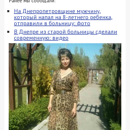
Ранее мы сообщали:
На Днепропетровщине мужчину,
который напал на 8-летнего ребенка,
отправили в больницу: фото
В Днепре из старой больницы сделали
современную: видео