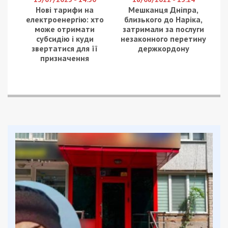
Нові тарифи на
Мешканця Дніпра,
електроенергію: хто
близького до Наріка,
може отримати
затримали за послуги
субсидію і куди
незаконного перетину
звертатися для її
держкордону
призначення