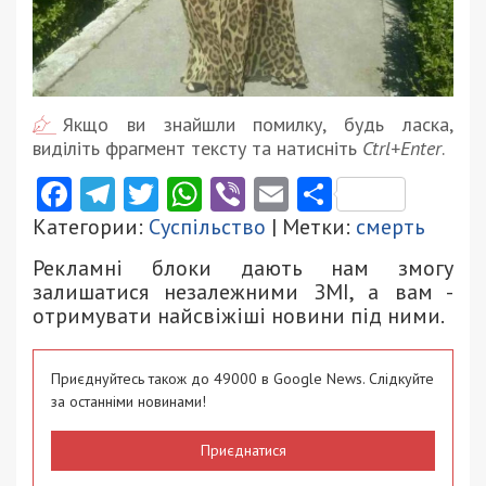
Якщо ви знайшли помилку, будь ласка,
виділіть фрагмент тексту та натисніть
Ctrl+Enter
.
Facebook
Telegram
Twitter
WhatsApp
Viber
Email
Поділити
Категории:
Суспільство
| Метки:
смерть
Рекламні блоки дають нам змогу
залишатися незалежними ЗМІ, а вам -
отримувати найсвіжіші новини під ними.
Приєднуйтесь також до 49000 в Google News. Слідкуйте
за останніми новинами!
Приєднатися