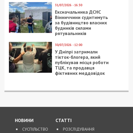
31/07/2026 - 16:30
Ексначальника ДСНС
Вінниччини судитимуть
за будівництво власних
будинків силами
рятувальників
30/07/2026 - 12:00
У Дніпрі затримали
тікток-блогера, який
публікував місця роботи
ТЦК, та продавця
фіктивних меддовідок
НОВИНИ
СТАТТІ
СУСПІЛЬСТВО
РОЗСЛІДУВАННЯ