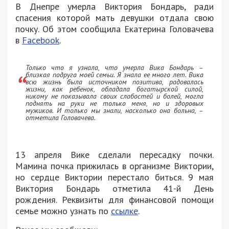
В Днепре умерла Виктория Бондарь, ради
спасения которой мать девушки отдала свою
почку. Об этом сообщила Екатерина Головачева
в
Facebook
.
Только что я узнала, что умерла Вика Бондарь –
близкая подруга моей семьи. Я знала ее много лет. Вика
всю жизнь была источником позитива, радовалась
жизни, как ребенок, обладала богатырской силой,
никому не показывала своих слабостей и болей, могла
поднять на руки не только меня, но и здоровых
мужиков. И только мы знали, насколько она больна, –
отметила Головачева.
13 апреля Вике сделали пересадку почки.
Мамина почка прижилась в организме Виктории,
но сердце Виктории перестало биться. 9 мая
Виктория Бондарь отметила 41-й День
рождения. Реквизиты для финансовой помощи
семье можно узнать по
ссылке
.