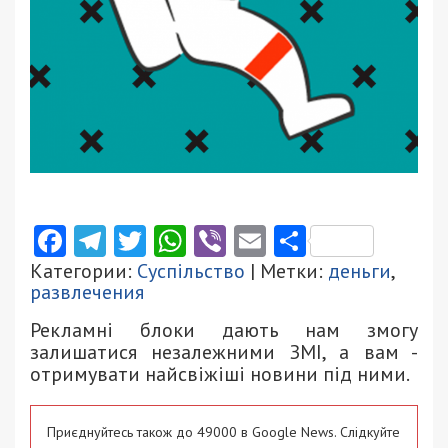
Facebook
Telegram
Twitter
WhatsApp
Viber
Email
Поділити
Категории:
Суспільство
| Метки:
деньги
,
развлечения
Рекламні блоки дають нам змогу
залишатися незалежними ЗМІ, а вам -
отримувати найсвіжіші новини під ними.
Приєднуйтесь також до 49000 в Google News. Слідкуйте