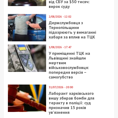
від СБУ за $50 тисяч:
вирок суду
2/08/2026 - 12:02
Держслужбовця з
Тернопільщини
підозрюють у вимаганні
хабаря за вплив на ТЦК
1/08/2026 - 17:47
У приміщенні ТЦК на
Львівщині знайшли
мертвим
військовослужбовця:
попередня версія –
самогубство
31/07/2026 - 20:00
Лаборант харківського
вишу збирав бомби для
теракту в поліції: суд
призначив 15 років
ув’язнення