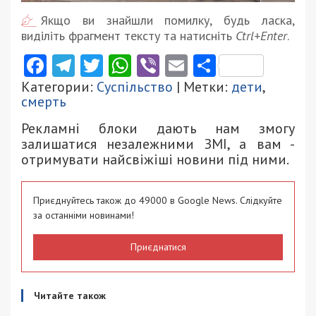
Якщо ви знайшли помилку, будь ласка,
виділіть фрагмент тексту та натисніть
Ctrl+Enter
.
Facebook
Telegram
Twitter
WhatsApp
Viber
Email
Поділити
Категории:
Суспільство
| Метки:
дети
,
смерть
Рекламні блоки дають нам змогу
залишатися незалежними ЗМІ, а вам -
отримувати найсвіжіші новини під ними.
Приєднуйтесь також до 49000 в Google News. Слідкуйте
за останніми новинами!
Приєднатися
Читайте також