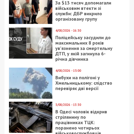
За $13 тисяч допомагали
військовим втекти зі
служби: ДБР викрило
організовану групу
4/08/2026 - 16:30
Поліцейську засудили до
максимальних 8 років
ув’язнення за смертельну
ДТП, у якій загинула 6-
річна дівчинка
4/08/2026 - 15:00
Вибухи на полігоні у
Хмельницькому: слідство
перевіряє дві версії
3/08/2026 - 13:30
В Одесі чоловік відкрив
стрілянину по
працівниках ТЦК:
поранено чотирьох
військовослужбовців