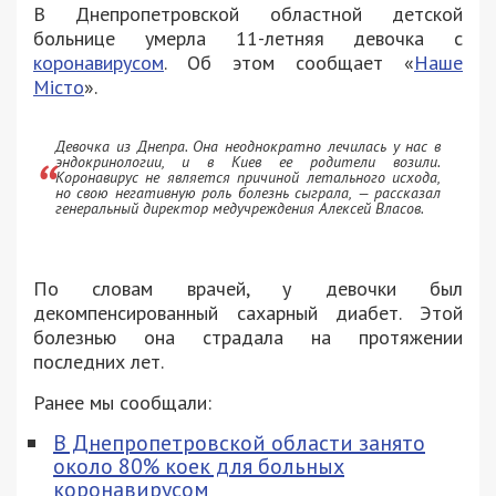
В Днепропетровской областной детской
больнице умерла 11-летняя девочка с
коронавирусом
. Об этом сообщает «
Наше
Місто
».
Девочка из Днепра. Она неоднократно лечилась у нас в
эндокринологии, и в Киев ее родители возили.
Коронавирус не является причиной летального исхода,
но свою негативную роль болезнь сыграла, — рассказал
генеральный директор медучреждения Алексей Власов.
По словам врачей, у девочки был
декомпенсированный сахарный диабет. Этой
болезнью она страдала на протяжении
последних лет.
Ранее мы сообщали:
В Днепропетровской области занято
около 80% коек для больных
коронавирусом