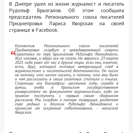
В Днепре ушел из жизни журналист и писатель
Рудольф Брызгалов. Об этом сообщила
председатель Регионального союза писателей
Приднепровья Лариса Яворская на своей
странице в Facebook.
Коллектив Регионального союза писателей
Приднепровья скорбит о преждевременной смерти
соратника по перу Брызгалова Рудольфа Леонидовича.
Жил человек, и вдруг его не стало. Не верится. 23 марта
2021 года ушел от нас в другие миры, если они, конечно,
есть, друг, который оставил немеркнущий след в
журналистике и писательской деятельности. Он писал
не потому, что хотел писать, а потому, что ему было
о чем рассказать в своих газетных статьях и книгах.
Страницы его биографии: школьные годы, служба в
армии, учеба в Уральском государственном
университете на факультете журналистики, куда он
приехал поступать с первым своим сборником
рассказов. Мы скорбим о потере товарища, разделяем
горе родных и близких Рудольфа Леонидовича и
приносим им искренние соболезнования, – написала
Яворская.