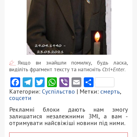
Якщо ви знайшли помилку, будь ласка,
виділіть фрагмент тексту та натисніть
Ctrl+Enter
.
Facebook
Telegram
Twitter
WhatsApp
Viber
Email
Поділити
Категории:
Суспільство
| Метки:
смерть
,
соцсети
Рекламні блоки дають нам змогу
залишатися незалежними ЗМІ, а вам -
отримувати найсвіжіші новини під ними.