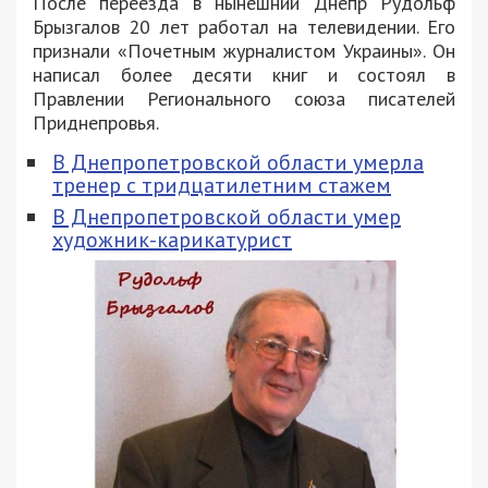
После переезда в нынешний Днепр Рудольф
Брызгалов 20 лет работал на телевидении. Его
признали «Почетным журналистом Украины». Он
написал более десяти книг и состоял в
Правлении Регионального союза писателей
Приднепровья.
В Днепропетровской области умерла
тренер с тридцатилетним стажем
В Днепропетровской области умер
художник-карикатурист