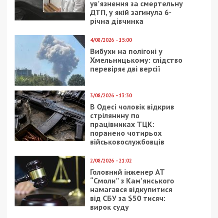
ув’язнення за смертельну
ДТП, у якій загинула 6-
річна дівчинка
4/08/2026 - 15:00
Вибухи на полігоні у
Хмельницькому: слідство
перевіряє дві версії
3/08/2026 - 13:30
В Одесі чоловік відкрив
стрілянину по
працівниках ТЦК:
поранено чотирьох
військовослужбовців
2/08/2026 - 21:02
Головний інженер АТ
“Смоли” з Кам’янського
намагався відкупитися
від СБУ за $50 тисяч:
вирок суду