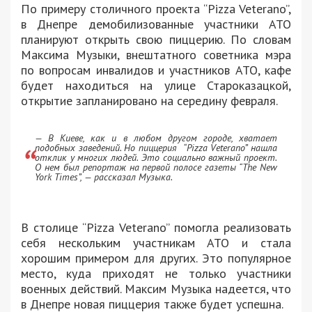
По примеру столичного проекта “Pizza Veterano”,
в Днепре демобилизованные участники АТО
планируют открыть свою пиццерию. По словам
Максима Музыки, внештатного советника мэра
по вопросам инвалидов и участников АТО, кафе
будет находиться на улице Староказацкой,
открытие запланировано на середину февраля.
— В Киеве, как и в любом другом городе, хватает
подобных заведений. Но пиццерия “Pizza Veterano” нашла
отклик у многих людей. Это социально важный проект.
О нем был репортаж на первой полосе газеты “The New
York Times”, — рассказал Музыка.
В столице “Pizza Veterano” помогла реализовать
себя нескольким участникам АТО и стала
хорошим примером для других. Это популярное
место, куда приходят не только участники
военных действий. Максим Музыка надеется, что
в Днепре новая пиццерия также будет успешна.