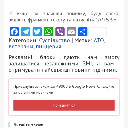
Якщо ви знайшли помилку, будь ласка,
виділіть фрагмент тексту та натисніть
Ctrl+Enter
.
Facebook
Telegram
Twitter
WhatsApp
Viber
Email
Поділити
Категории:
Суспільство
| Метки:
АТО
,
ветераны
,
пиццерия
Рекламні блоки дають нам змогу
залишатися незалежними ЗМІ, а вам -
отримувати найсвіжіші новини під ними.
Приєднуйтесь також до 49000 в Google News. Слідкуйте
за останніми новинами!
Приєднатися
Читайте також