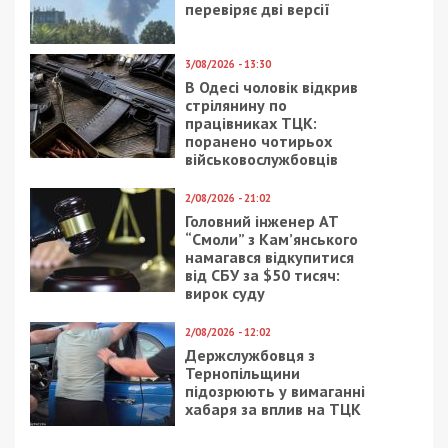
перевіряє дві версії
3/08/2026 - 13:30
В Одесі чоловік відкрив
стрілянину по
працівниках ТЦК:
поранено чотирьох
військовослужбовців
2/08/2026 - 21:02
Головний інженер АТ
“Смоли” з Кам’янського
намагався відкупитися
від СБУ за $50 тисяч:
вирок суду
2/08/2026 - 12:02
Держслужбовця з
Тернопільщини
підозрюють у вимаганні
хабаря за вплив на ТЦК