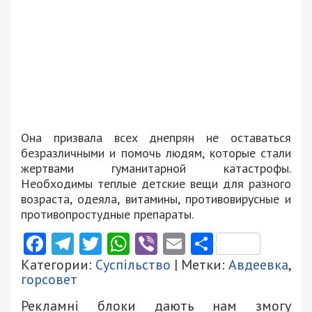
Она призвала всех днепрян не оставаться
безразличными и помочь людям, которые стали
жертвами гуманитарной катастрофы.
Необходимы теплые детские вещи для разного
возраста, одеяла, витамины, противовирусные и
противопростудные препараты.
Facebook
Telegram
Twitter
WhatsApp
Viber
Email
Поділити
Категории:
Суспільство
| Метки:
Авдеевка
,
горсовет
Рекламні блоки дають нам змогу