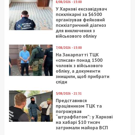
8/08/2026 - 15:00
У Харкові ексзавідувач
психлікарні за $6500
організував фейковий
психіатричний діагноз
для виключення з
військового обліку
7/08/2026 - 15:00
На Закарпатті ТЦК
«списав» понад 1500
чоловік з військового
обліку, а документи
знищили, щоб прибрати
сліди
5/08/2026 - 21:31
Представився
працівником ТЦК та
погрожував
“штрафбатом”: у Харкові
на хабарі $10 тисяч
затримали майора ВСП