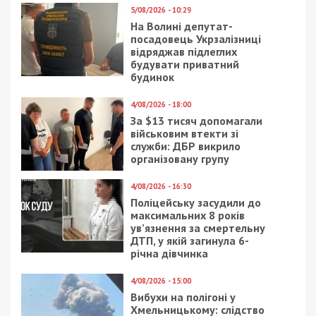
5/08/2026 - 10:29
На Волині депутат-
посадовець Укрзалізниці
відряджав підлеглих
будувати приватний
будинок
4/08/2026 - 18:00
За $13 тисяч допомагали
військовим втекти зі
служби: ДБР викрило
організовану групу
4/08/2026 - 16:30
Поліцейську засудили до
максимальних 8 років
ув’язнення за смертельну
ДТП, у якій загинула 6-
річна дівчинка
4/08/2026 - 15:00
Вибухи на полігоні у
Хмельницькому: слідство