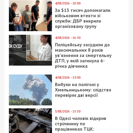
показателями развития, –
заявил
Андрей Павелко.
Еще один БППшник Андрей Немировский на
своем Facebook много писал о стратегическом
курсе Украины в НАТО и ЕС однако с
голосования по бюджету выложил лишь селфи.
За законопроект Немировский также
проголосовал положительно.