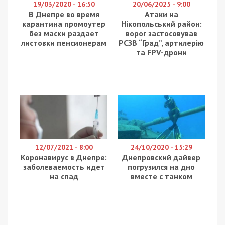
Днепр-Решетиловка, а 680 миллионов решили
потратить на ремонт дорог местного значения
на Днепропетровщине. Еще 232 миллиона
заложили для строительства метрополитена. В
связи с этим,
49000.com.ua
решил рассказать, как
голосовали народные избранники Днепра за
столь важные финансовые влияния в проекты
родного города и области.
Традиционно, против госбюджета голосовал
представитель фракции “Оппозиционный блок”
Александр Вилкул. Стоит сразу отметить, что
это принципиальная стратегия “Оппоблока” в
парламенте, который регулярно выступает
против инициатив власти, обвиняя ее в
антисоциальных решениях.
Я НЕ БУДУ ГОЛОСОВАТЬ ЗА ТАКОЙ ГОСБЮДЖЕТ на 2019
год.
Это очередной бюджет полицейского и чиновничьего
государства, в котором люди становятся еще более