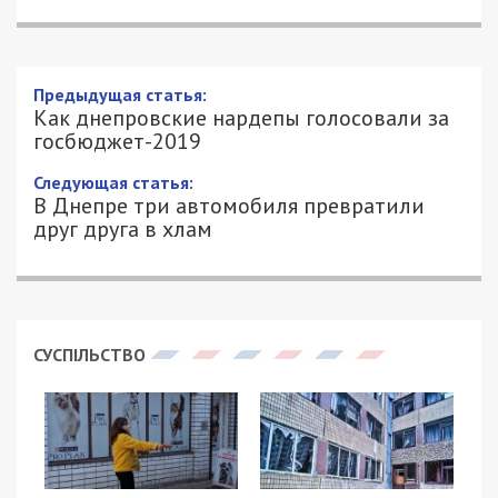
Как днепровские нардепы голосовали
за госбюджет-2019
23/11/2018 - 16:45
АЛЕКСЕЙ ВАЛЕНКО - СПЕЦИАЛЬНО
2589
ДЛЯ 49000.COM.UA
Верховная Рада впервые в истории Украины
приняла государственные бюджет не “под елку”,
то есть в канун Нового года, а в середине
ноября. Куда будут тратить государственные
деньги в 2019 году парламент решил в ночь с 22
на 23 ноября. Для Днепра это событие имеет
особенное значение, ведь в проект бюджета
президент внес поправку
о выделении 200
миллионов гривен на строительство аэропорта.
Еще 2 миллиарда внесли на ремонт трассы