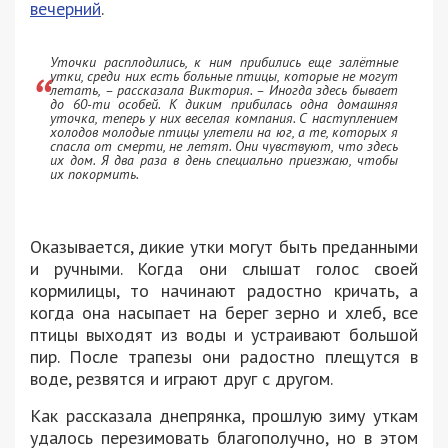
вечерний
.
Уточки расплодились, к ним прибились еще залётные
утки, среди них есть больные птицы, которые не могут
летать, – рассказала Виктория. – Иногда здесь бывает
до 60-ти особей. К диким прибилась одна домашняя
уточка, теперь у них веселая компания. С наступлением
холодов молодые птицы улетели на юг, а те, которых я
спасла от смерти, не летят. Они чувствуют, что здесь
их дом. Я два раза в день специально приезжаю, чтобы
их покормить.
Оказывается, дикие утки могут быть преданными
и ручными. Когда они слышат голос своей
кормилицы, то начинают радостно кричать, а
когда она насыпает на берег зерно и хлеб, все
птицы выходят из воды и устраивают большой
пир. После трапезы они радостно плещутся в
воде, резвятся и играют друг с другом.
Как рассказала днепрянка, прошлую зиму уткам
удалось перезимовать благополучно, но в этом