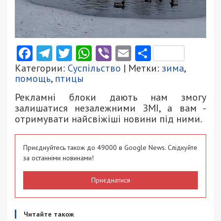
Facebook
Telegram
Twitter
WhatsApp
Viber
Email
Поділити
Категории:
Суспільство
| Метки:
зима
,
помощь
,
птицы
Рекламні блоки дають нам змогу
залишатися незалежними ЗМІ, а вам -
отримувати найсвіжіші новини під ними.
Приєднуйтесь також до 49000 в Google News. Слідкуйте
за останніми новинами!
Приєднатися
Читайте також