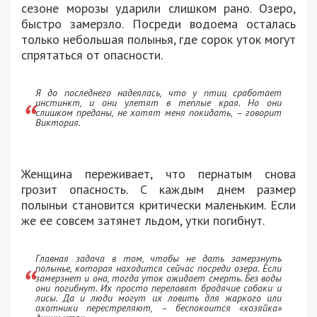
сезоне морозы ударили слишком рано. Озеро,
быстро замерзло. Посреди водоема осталась
только небольшая полынья, где сорок уток могут
спрятаться от опасности.
Я до последнего надеялась, что у птиц сработает
инстинкт, и они улетят в теплые края. Но они
слишком преданы, не хотят меня покидать, – говорит
Виктория.
Женщина переживает, что пернатым снова
грозит опасность. С каждым днем размер
полыньи становится критически маленьким. Если
же ее совсем затянет льдом, утки погибнут.
Главная задача в том, чтобы не дать замерзнуть
полынье, которая находится сейчас посреди озера. Если
замерзнет и она, тогда уток ожидает смерть. Без воды
они погибнут. Их просто переловят бродячие собаки и
лисы. Да и люди могут их ловить для жаркого или
охотники перестреляют, – беспокоится «хозяйка»