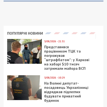
человеком и, поэтому, несмотря ни на какие
политические разногласия или прошлые противоречия,
хочу признать их вклад в работу на благо Днепра.
Поверьте у огромного города всегда есть задачи,
которые надо решать в Киеве. И это не только
выделение денег на строительство нового аэропорта.
Льготы по налогообложению земли, возврат НДС по
строительству метро, проблемы ЮМЗ, распределение
денег фонда регионального развития и ещё тысячу
вопросов. Ни разу, ни единого разу, никто из коллег не
сказал: “А зачем я это буду делать? А что мне за это
будет? А почему ты меня об этом просишь, вон пусть
другие занимаются”. По первой моей просьбе они бегут
по инстанциям, звонят в высокие кабинеты, пишут
депутатские запросы и вообще безотказны, – заявил
мэр Днепра.
А вот Андрей Павелко, который также
представляет Днепр в парламентской фракции
БПП, как глава бюджетной комиссии, в Facebok
подробно расписал куда выделили деньги и
позитивно отозвался о принятом проекте.
Украина может спокойно готовиться к Новому году с
понятными и сбалансированными финансовыми