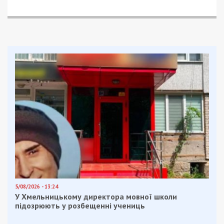
нищими, – написал нардеп у себя на
страничке
в
Facebook.
Выделение средств на развитие региона и
Днепра Александр Вилкул не комментировал.
Представители фракции БПП Максим Курячий,
Татьяна Рычкова и Иван Куличенко проект
государственного бюджета-2019 поддержали
без комментариев, но за них сказал мэр Днепра
Борис Филатов. Он отметил работу
парламентариев в лоббировании вопроса
строительства аэропорта и защите денег
города, которые постоянно норовят урезать
различные министерства.
Сегодня я хочу сказать «спасибо» тем народным
депутатам, от которых Город никогда не слышал слово
«нет», а именно: Андрею Павелко, Татьяне Рычковой,
Максиму Курячему и, особенно, Ивану Ивановичу
Куличенко. Я считаю себя справедливым и благодарным