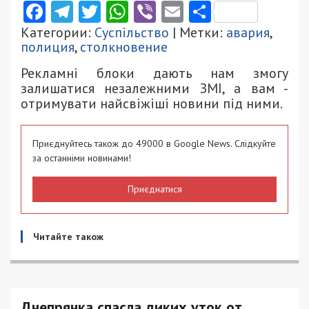
Facebook
Telegram
Twitter
WhatsApp
Viber
Email
Поділити
Категории:
Суспільство
| Метки:
авария
,
полиция
,
столкновение
Рекламні блоки дають нам змогу
залишатися незалежними ЗМІ, а вам -
отримувати найсвіжіші новини під ними.
Приєднуйтесь також до 49000 в Google News. Слідкуйте
за останніми новинами!
Приєднатися
Читайте також
Днепрянка спасла диких уток от