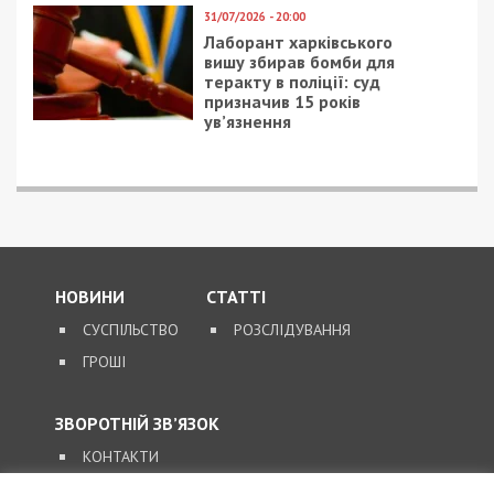
чем
49000.com.ua
рассказывал ранее.
Еще один внефракционный депутат из Днепра
Яков Безбах также проголосовал “за”
госбюджет-2019 однако от комментариев, как и
Денисенко воздержался.
А вот представитель “Радикальной партии”
Сергей Рыбалка, госбюджет не поддержал и
подробно объяснил почему. Правда аргументы
слуга народа приводил не собственные, а лидера
партии Олега Ляшко. Сам же Рыбалка всю ночь
исправно вел онлайн-трансляцию из сессионного
зала Верховной Рады Украины.