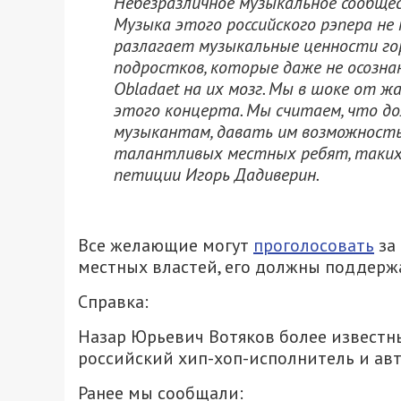
Небезразличное музыкальное сообще
Музыка этого российского рэпера не 
разлагает музыкальные ценности го
подростков, которые даже не осозна
Obladaet на их мозг. Мы в шоке от
этого концерта. Мы считаем, что д
музыкантам, давать им возможность 
талантливых местных ребят, таких к
петиции Игорь Дадиверин.
Все желающие могут
проголосовать
за
местных властей, его должны поддержа
Справка:
Назар Юрьевич Вотяков более известн
российский хип-хоп-исполнитель и авт
Ранее мы сообщали: