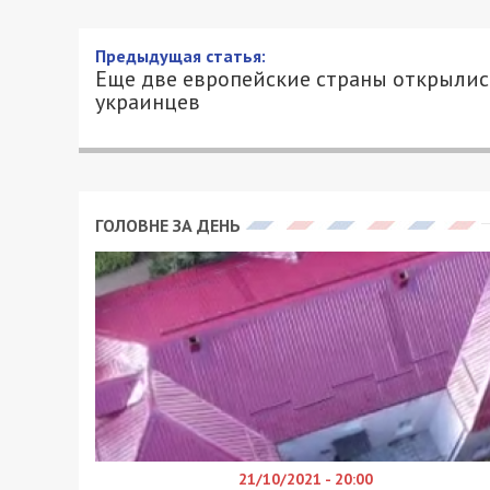
Еще две европейские стра
20/07/2021 - 10:52
АЛЕКСАНДР КЛИМОВ - СПЕЦИАЛЬНО ДЛЯ
Латвия и Эстония открыли границы для
в том числе с целью туризма. Соотве
карте МИД Украины.
Для въезда в Латвию необходимо пред
сделанный не более чем за 72 часа до п
проведеный не ранее чем за 48 часа до
дневной самоизоляции.
Латвия признает только утвержденные в 
Pfizer, Moderna, Janssen. Перед приб
заполнение анкеты на сайте covidpass.lv
Для въезда в Эстонию не требуется ПЦ