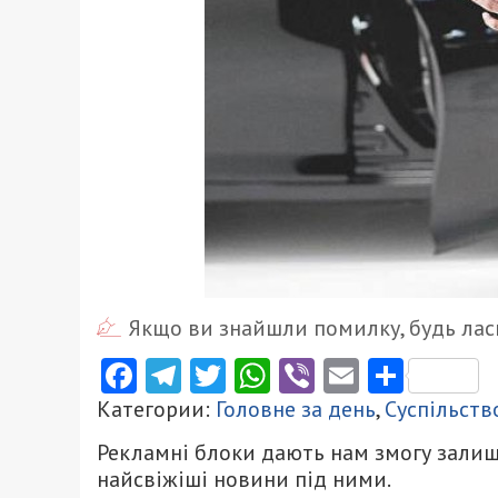
Якщо ви знайшли помилку, будь ласк
Facebook
Telegram
Twitter
WhatsApp
Viber
Email
Поділ
Категории:
Головне за день
,
Суспільств
Рекламні блоки дають нам змогу залиш
найсвіжіші новини під ними.