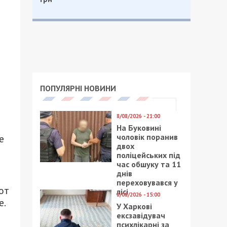
ПОПУЛЯРНІ НОВИНИ
8/08/2026 - 21:00
На Буковині
чоловік поранив
е
двох
поліцейських під
час обшуку та 11
днів
переховувався у
от
лісі
8/08/2026 - 15:00
е.
У Харкові
ексзавідувач
психлікарні за