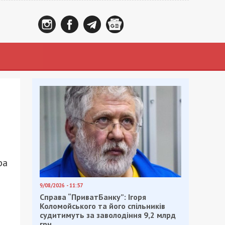
ра
9/08/2026 - 11:57
Справа “ПриватБанку”: Ігоря
Коломойського та його спільників
судитимуть за заволодіння 9,2 млрд
грн