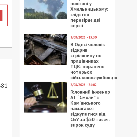
полігоні у
Хмельницькому:
слідство
перевіряє дві
версії
3/08/2026 - 13:30
В Одесі чоловік
відкрив
стрілянину по
працівниках
ТЦК: поранено
чотирьох
військовослужбовців
681
2/08/2026 - 21:02
Головний інженер
АТ “Смоли” з
Кам’янського
намагався
відкупитися від
СБУ за $50 тисяч:
вирок суду