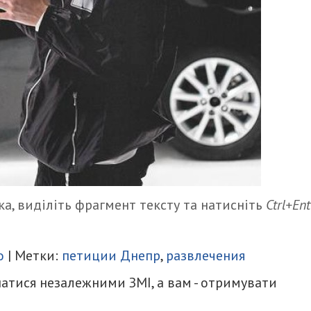
а, виділіть фрагмент тексту та натисніть
Ctrl+Ent
итися
о
| Метки:
петиции Днепр
,
развлечения
атися незалежними ЗМІ, а вам - отримувати