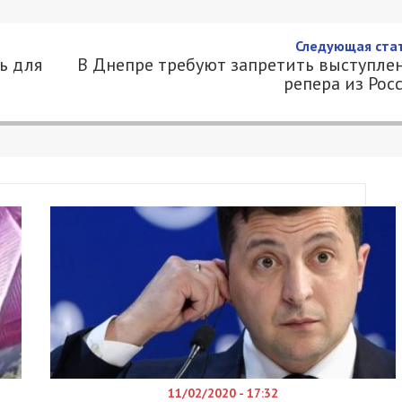
ны открылись для украинцев
1
 49000.COM.UA
 украинских граждан для всех типов путешестви
тствующая информация размещена на интерактив
оставить отрицательный ПЦР-тест на коронавир
ересечения границы, или тест на антиген,
 пересечения границы. Такие люди не подлежат 1
ЕС вакцины – Vaxzevria / AstraZeneca, Comirnaty 
ытием в Латвии необходимым требованием являетс
, не раньше, чем за два дня до приезда в страну.
Р-тест, также нет требований о самоизоляцию и