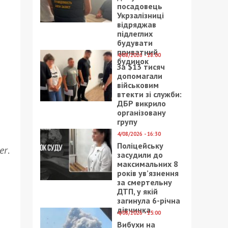
посадовець
Укрзалізниці
відряджав
підлеглих
будувати
приватний
4/08/2026 - 18:00
будинок
За $13 тисяч
допомагали
військовим
втекти зі служби:
ДБР викрило
організовану
групу
4/08/2026 - 16:30
Поліцейську
er
.
засудили до
максимальних 8
років ув’язнення
за смертельну
ДТП, у якій
загинула 6-річна
дівчинка
4/08/2026 - 15:00
Вибухи на