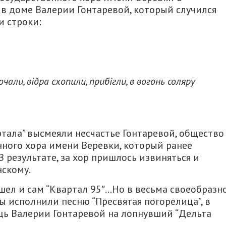
в доме Валерии Гонтаревой, который случился
и строки:
али, відра схопили, прибігли, в вогонь соляру
ртала” высмеяли несчастье Гонтаревой, общество
нного хора имени Веревки, который ранее
 результате, за хор пришлось извиняться и
скому.
шел и сам “Квартал 95″…Но в весьма своеобразн
ы исполнили песню “Пресвятая погорелица”, в
ь Валерии Гонтаревой на лопнувший “Дельта