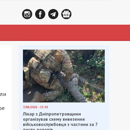
ли
ое
7/08/2026 - 13:30
Лікар з Дніпропетровщини
організував схему вивезення
військовослужбовця з частини за 7
тисяч доларів