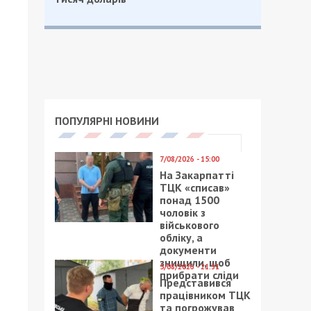
ПОПУЛЯРНІ НОВИНИ
7/08/2026 - 15:00
На Закарпатті
ТЦК «списав»
понад 1500
чоловік з
військового
обліку, а
документи
знищили, щоб
5/08/2026 - 21:31
прибрати сліди
Представився
працівником ТЦК
та погрожував