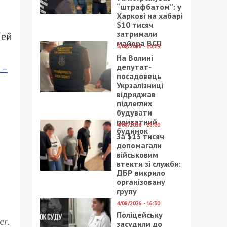
“штрафбатом”: у
Харкові на хабарі
$10 тисяч
затримали
лей
майора ВСП
5/08/2026 - 10:29
На Волині
депутат-
 –
посадовець
Укрзалізниці
відряджав
підлеглих
будувати
приватний
4/08/2026 - 18:00
будинок
За $13 тисяч
допомагали
військовим
втекти зі служби:
ДБР викрило
організовану
групу
4/08/2026 - 16:30
Поліцейську
er
.
засудили до