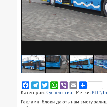
Facebook
Telegram
Twitter
WhatsApp
Viber
Email
Поділ
Категории:
Суспільство
| Метки:
КП "Дн
Рекламні блоки дають нам змогу залиш