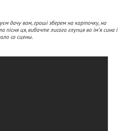
уєм дачу вам, гроші зберем на карточку, на
а пісня ця, вибачте лисого глупця во ім’я сина і
чало со сцены.