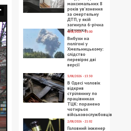
максимальних 8
років ув’язнення
за смертельну
ДТП, у якій
загинула 6-річна
дівчинка
4/08/2026 - 15:00
Вибухи на
полігоні у
Хмельницькому:
слідство
перевіряє дві
версії
3/08/2026 - 13:30
В Одесі чоловік
відкрив
стрілянину по
працівниках
ТЦК: поранено
чотирьох
військовослужбовців
2/08/2026 - 21:02
Головний інженер