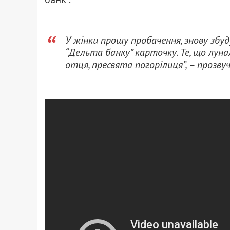
У жінки прошу пробачення, знову збуд
“Дельта банку” карточку. Те, що лунал
отця, пресвята погорілиця”, – прозву