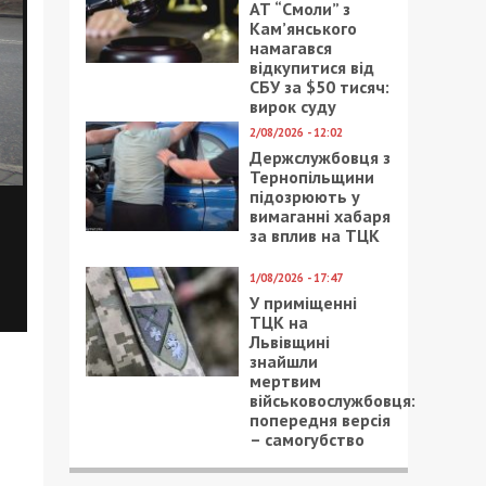
АТ “Смоли” з
Кам’янського
намагався
відкупитися від
СБУ за $50 тисяч:
вирок суду
2/08/2026 - 12:02
Держслужбовця з
Тернопільщини
підозрюють у
вимаганні хабаря
за вплив на ТЦК
1/08/2026 - 17:47
У приміщенні
ТЦК на
Львівщині
знайшли
мертвим
військовослужбовця:
попередня версія
– самогубство