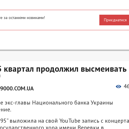
е за останніми новинами!
Приєднатися
95 квартал продолжил высмеивать
)
4
49000.COM.UA
е экс-главы Национального банка Украины
ние.
л 95” выложила на свой YouTube запись с концерта
государственного хора имени Веревки в