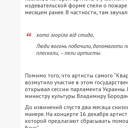
издевательской форме спели о пожаре 
месяцем ранее. В частности, там звучал
хата згоріла від стида,
Люди вогонь побачили, допомагати поч
плескали, – пели артисты.
Помимо того, что артисты самого “Ква
возмутило участие в этом государстве
открывал сессии парламента Украины. В
министру культуры Владимиру Бородян
До извинений спустя два месяца снизо
манере. На концерте 16 декабря артист
которой предлагают сбрасывать помощ
банк”.