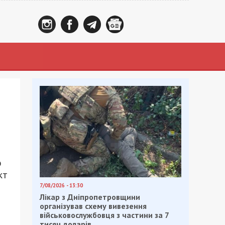
о
кт
7/08/2026 - 13:30
Лікар з Дніпропетровщини
організував схему вивезення
військовослужбовця з частини за 7
тисяч доларів