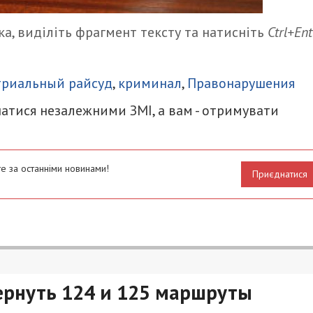
а, виділіть фрагмент тексту та натисніть
Ctrl+Ent
итися
триальный райсуд
,
криминал
,
Правонарушения
атися незалежними ЗМІ, а вам - отримувати
е за останніми новинами!
Приєднатися
ернуть 124 и 125 маршруты