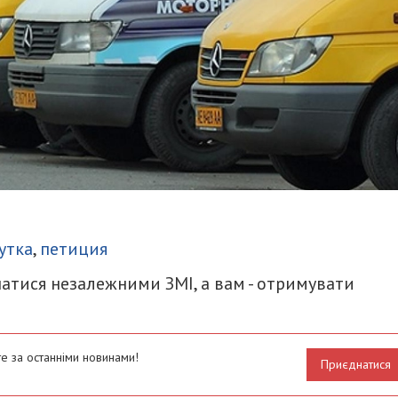
итися
утка
,
петиция
атися незалежними ЗМІ, а вам - отримувати
е за останніми новинами!
Приєднатися