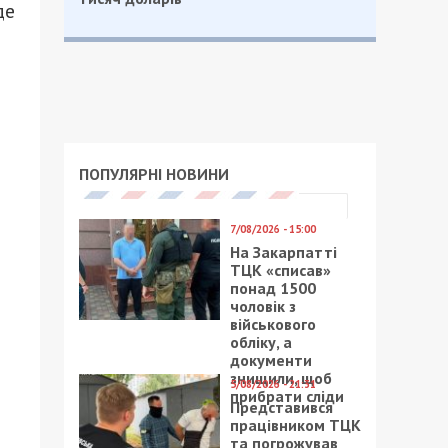
де
ПОПУЛЯРНІ НОВИНИ
7/08/2026 - 15:00
На Закарпатті
ТЦК «списав»
понад 1500
чоловік з
військового
обліку, а
документи
знищили, щоб
5/08/2026 - 21:31
прибрати сліди
Представився
працівником ТЦК
та погрожував