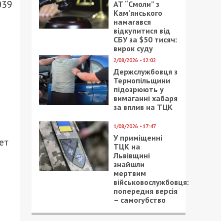
039
АТ “Смоли” з
Кам’янського
намагався
відкупитися від
СБУ за $50 тисяч:
вирок суду
2/08/2026 - 12:02
Держслужбовця з
Тернопільщини
підозрюють у
вимаганні хабаря
за вплив на ТЦК
1/08/2026 - 17:47
У приміщенні
ет
ТЦК на
Львівщині
знайшли
мертвим
військовослужбовця:
попередня версія
– самогубство