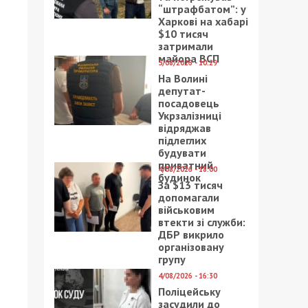
“штрафбатом”: у
Харкові на хабарі
$10 тисяч
затримали
майора ВСП
5/08/2026 - 10:29
На Волині
депутат-
посадовець
Укрзалізниці
відряджав
підлеглих
будувати
приватний
4/08/2026 - 18:00
будинок
За $13 тисяч
допомагали
військовим
втекти зі служби:
ДБР викрило
організовану
групу
4/08/2026 - 16:30
Поліцейську
засудили до