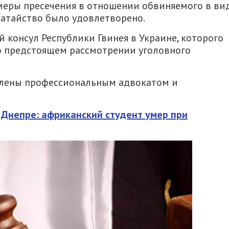
меры пресечения в отношении обвиняемого в ви
датайство было удовлетворено.
 консул Республики Гвинея в Украине, которого
 предстоящем рассмотрении уголовного
влены профессиональным адвокатом и
 Днепре: африканский студент умер при