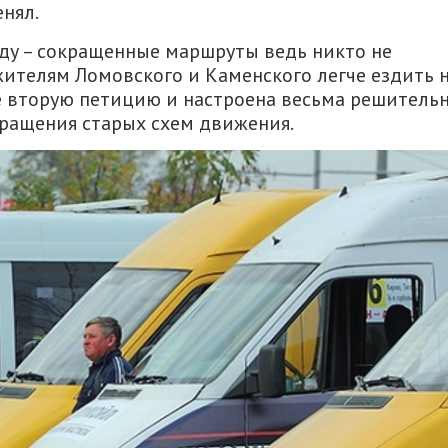
нял.
вду – сокращенные маршруты ведь никто не
жителям Ломовского и Каменского легче ездить 
е вторую петицию и настроена весьма решительн
вращения старых схем движения.