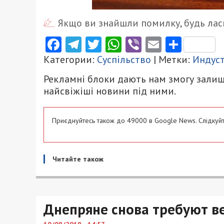
Якщо ви знайшли помилку, будь ласк
Facebook
Telegram
Twitter
WhatsApp
Viber
Email
Поділ
Категории:
Суспільство
| Метки:
Индус
Рекламні блоки дають нам змогу залиш
найсвіжіші новини під ними.
Приєднуйтесь також до 49000 в Google News. Слідкуйт
Читайте також
Днепряне снова требуют в