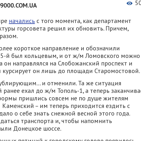
5
49000.COM.UA
пре
начались
с того момента, как департамент
туры горсовета решил их обновить. Причем,
разом.
олее короткое направление и обозначили
25-й был кольцевым, и от ж/м Ломовского можно
да он направлялся на Слобожанский проспект и
и курсирует он лишь до площади Старомостовой.
дублирующим… и отменили. Та же ситуация
ранее ехал до ж/м Тополь-1, а теперь заканчива
еформы пришлись совсем не по душе жителям
Каменский – им теперь приходится ездить с
дало о себе знать снежной весной этого года.
ждаться транспорта и, чтобы напомнить
рыли Донецкое шоссе.
тронных петиций к городскому голове появилось