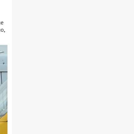
не
о,