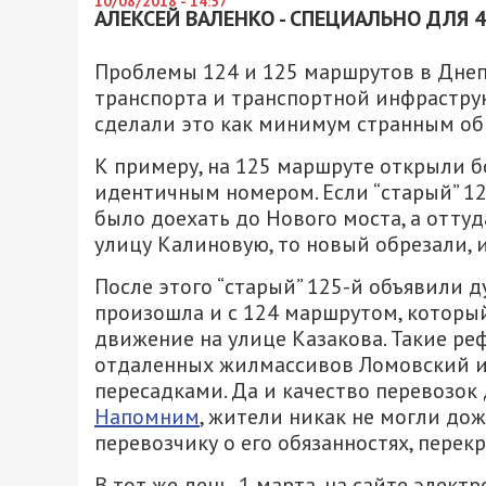
10/08/2018 - 14:57
АЛЕКСЕЙ ВАЛЕНКО - СПЕЦИАЛЬНО ДЛЯ 
Проблемы 124 и 125 маршрутов в Дне
транспорта и транспортной инфраструк
сделали это как минимум странным об
К примеру, на 125 маршруте открыли б
идентичным номером. Если “старый” 1
было доехать до Нового моста, а отту
улицу Калиновую, то новый обрезали, 
После этого “старый” 125-й объявили 
произошла и с 124 маршрутом, который 
движение на улице Казакова. Такие р
отдаленных жилмассивов Ломовский и 
пересадками. Да и качество перевозок 
Напомним
, жители никак не могли до
перевозчику о его обязанностях, перек
В тот же день, 1 марта, на сайте элек