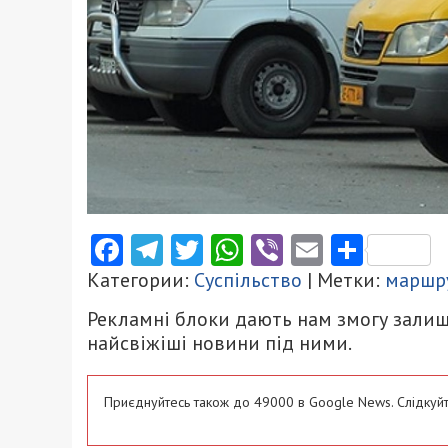
Facebook
Telegram
Twitter
WhatsApp
Viber
Email
Поділ
Категории:
Суспільство
| Метки:
маршр
Рекламні блоки дають нам змогу залиш
найсвіжіші новини під ними.
Приєднуйтесь також до 49000 в Google News. Слідкуйт