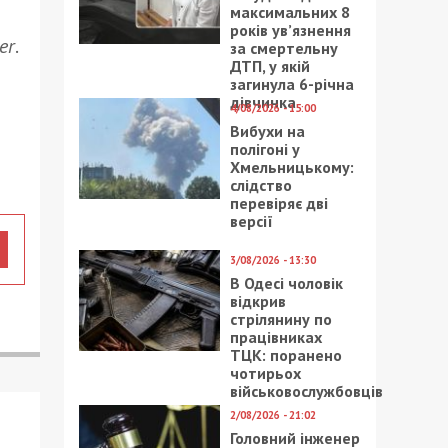
максимальних 8
років ув’язнення
er
.
за смертельну
ДТП, у якій
загинула 6-річна
дівчинка
4/08/2026 - 15:00
Вибухи на
полігоні у
Хмельницькому:
слідство
перевіряє дві
версії
3/08/2026 - 13:30
В Одесі чоловік
відкрив
стрілянину по
працівниках
ТЦК: поранено
чотирьох
військовослужбовців
2/08/2026 - 21:02
Головний інженер