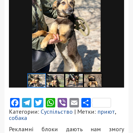
Facebook
Telegram
Twitter
WhatsApp
Viber
Email
Поділити
Категории:
Суспільство
| Метки:
приют
,
собака
Рекламні блоки дають нам змогу