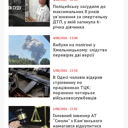
4/12/2020 - 20:00
21/10/2019 - 14:45
Коронавирус в Днепре:
Аэропорт, который
в области собираются
“Слуги народа”
увеличить количество
пообещали Днепру,
специальных больниц
становится причиной
раскола в партии