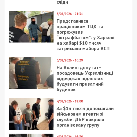
бюллетенями
СУСПІЛЬСТВО
24/10/2018 - 7:30
25/12/2025 - 10:30
В Днепре школьники
На Волині затримали
меняют хорошие
військового-втікача,
оценки на выпечку:
який поширював
фото
проросійську
пропаганду