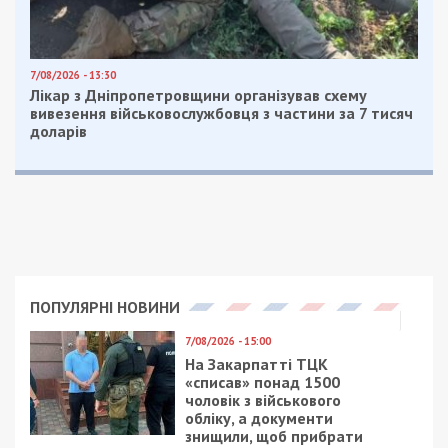
залишатися незалежними ЗМІ, а вам -
отримувати найсвіжіші новини під ними.
Приєднуйтесь також до 49000 в Google News. Слідкуйте
за останніми новинами!
Приєднатися
Читайте також
Предыдущая статья:
В Днепропетровской области пытался
проголосовать 8-летний мальчик
Следующая статья:
На избирательных участках в Днепре
фотографируются и курят возле урн с