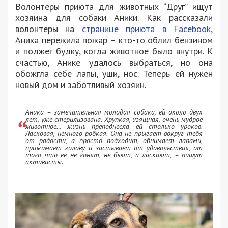
Волонтеры приюта для животных “Друг” ищут
хозяина для собаки Аники. Как рассказали
волонтеры на
странице приюта в Facebook
,
Аника пережила пожар – кто-то облил бензином
и поджег будку, когда животное было внутри. К
счастью, Анике удалось выбраться, но она
обожгла себе лапы, уши, нос. Теперь ей нужен
новый дом и заботливый хозяин.
Аника – замечательная молодая собака, ей около двух
лет, уже стерилизована. Хрупкая, изящная, очень мудрое
животное… жизнь преподнесла ей столько уроков.
Ласковая, немного робкая. Она не прыгает вокруг тебя
от радости, а просто подходит, обнимает лапами,
прижимает голову и застывает от удовольствия, от
того что ее не гонят, не бьют, а ласкают, – пишут
активисты.