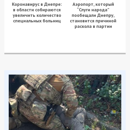
Facebook
Telegram
Twitter
WhatsApp
Viber
Email
Поділити
Категории:
Вибори
,
Суспільство
,
Топ
|
Метки:
президентские выборы
,
ЦИК
,
явка
Рекламні блоки дають нам змогу