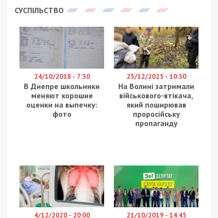
проголосовали уже 50,91% избирателей.
Об этом
сообщает Центральная избирательная
комиссия
. Как уже рассказывал
49000.com.ua
,
такая высокая явка стала неожиданностью, ведь
эксперты
говорили
о возможном спаде интереса
к избирательному процессу во втором туре. По
крайней мере, должны были отсеяться те люди,
которых не удовлетворяет ни один из
финалистов предвыборной гонки.
Тем не менее, судя по данным ЦИК, прогнозы не
сбылись. В сравнении с другими областями
Украины, Днепропетровская область показывает
один из самых высоких результатов. Не менее
активна Запорожская область – с явкой в 50,8%.
Наименее низкая явка в Закарпатской области –
там проголосовало лишь 29,6% избирателей.
Всего, по Украине, по состоянию на 15:00
проголосовали 45,22% избирателей. В Днепре
этот показатель составил 50,95%.