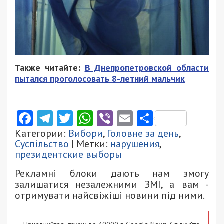
Также читайте:
В Днепропетровской области
пытался проголосовать 8-летний мальчик
Facebook
Telegram
Twitter
WhatsApp
Viber
Email
Поділити
Категории:
Вибори
,
Головне за день
,
Суспільство
| Метки:
нарушения
,
президентские выборы
Рекламні блоки дають нам змогу
залишатися незалежними ЗМІ, а вам -
отримувати найсвіжіші новини під ними.