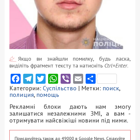
Якщо ви знайшли помилку, будь ласка,
виділіть фрагмент тексту та натисніть
Ctrl+Enter
.
Facebook
Telegram
Twitter
WhatsApp
Viber
Email
Поділити
Категории:
Суспільство
| Метки:
поиск
,
полиция
,
помощь
Рекламні блоки дають нам змогу
залишатися незалежними ЗМІ, а вам -
отримувати найсвіжіші новини під ними.
Приєднуйтесь також до 49000 в Google News. Слідкуйте