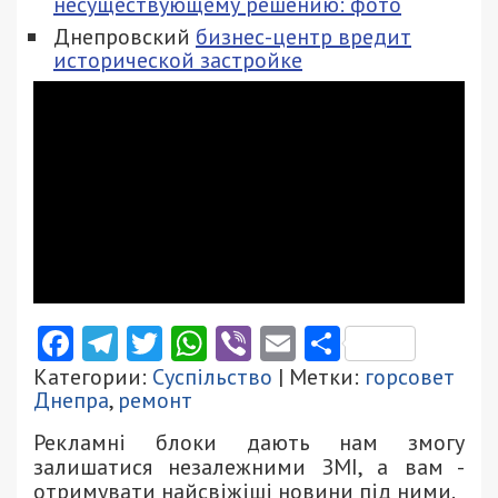
несуществующему решению: фото
Днепровский
бизнес-центр вредит
исторической застройке
Facebook
Telegram
Twitter
WhatsApp
Viber
Email
Поділити
Категории:
Суспільство
| Метки:
горсовет
Днепра
,
ремонт
Рекламні блоки дають нам змогу
залишатися незалежними ЗМІ, а вам -
отримувати найсвіжіші новини під ними.