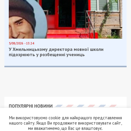
5/08/2026 - 13:24
У Хмельницькому директора мовної школи
підозрюють у розбещенні учениць
ПОПУЛЯРНІ НОВИНИ
5/08/2026 - 21:31
Ми використовуємо cookie для найкращого представлення
Представився
нашого сайту. Якщо Ви продовжите використовувати сайт,
працівником ТЦК та
ми вважатимемо, що Вас це влаштовує.