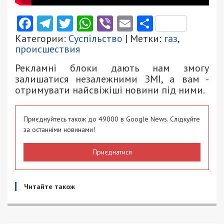
Facebook
Telegram
Twitter
WhatsApp
Viber
Email
Поділити
Категории:
Суспільство
| Метки:
газ
,
происшествия
Рекламні блоки дають нам змогу
залишатися незалежними ЗМІ, а вам -
отримувати найсвіжіші новини під ними.
Приєднуйтесь також до 49000 в Google News. Слідкуйте
за останніми новинами!
Приєднатися
Читайте також