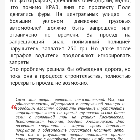
На фотографиях, сделанных очевидцами, видно,
что помимо КРАЗ, вниз по проспекту Поля
двигались фуры. На центральных улицах с
большим уклоном движение грузовых
автомобилей должно быть запрещено или
ограничено по времени. За проезд на
запрещающий знак, пойманный полицией
нарушитель, заплатит 250 грн. Но даже после
штрафов водители продолжают игнорировать
запреты.
Это проблему решила бы объездная дорога, но
пока она в процессе строительства, полностью
перекрыть проезд не возможно.
Сама эта авария является показательной. Мы, как
общественность, обращаемся к патрульной полиции и
городским властям, обратить внимание и установить
запрещающие знаки на проезд грузовиков весом более
семи с половиной тон на улицах: Космическая,
Яснополянская, Рабочая, Богдана Хмельницкого. Это
позволит сохранить в жаркое время дорожное
покрытие и обезопасить пассажиров частных авто.
Если бы в результате аварии произошло прямое
столкновение с автобусом, без жертв не обошлось бы,