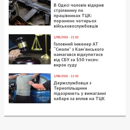
В Одесі чоловік відкрив
стрілянину по
працівниках ТЦК:
поранено чотирьох
військовослужбовців
2/08/2026 - 21:02
Головний інженер АТ
“Смоли” з Кам’янського
намагався відкупитися
від СБУ за $50 тисяч:
вирок суду
2/08/2026 - 12:02
Держслужбовця з
Тернопільщини
підозрюють у вимаганні
хабаря за вплив на ТЦК