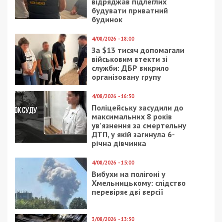
відряджав підлеглих
будувати приватний
будинок
4/08/2026 - 18:00
За $13 тисяч допомагали
військовим втекти зі
служби: ДБР викрило
організовану групу
4/08/2026 - 16:30
Поліцейську засудили до
максимальних 8 років
ув’язнення за смертельну
ДТП, у якій загинула 6-
річна дівчинка
4/08/2026 - 15:00
Вибухи на полігоні у
Хмельницькому: слідство
перевіряє дві версії
3/08/2026 - 13:30