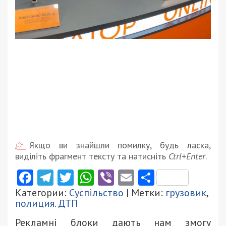
Якщо ви знайшли помилку, будь ласка,
виділіть фрагмент тексту та натисніть
Ctrl+Enter
.
Facebook
Telegram
Twitter
WhatsApp
Viber
Email
Поділити
Категории:
Суспільство
| Метки:
грузовик
,
полиция. ДТП
Рекламні блоки дають нам змогу