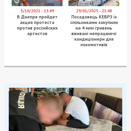
5/10/2021 - 15:49
29/01/2025 - 21:48
В Днепре пройдет
Посадовець КЕВРЗ із
акция протеста
спільниками закупили
против российских
на 4 млн гривень
артистов
вживані непрацюючі
кондиціонери для
локомотивів