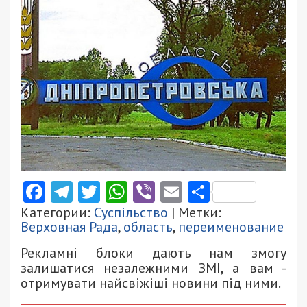
Facebook
Telegram
Twitter
WhatsApp
Viber
Email
Поділити
Категории:
Суспільство
| Метки:
Верховная Рада
,
область
,
переименование
Рекламні блоки дають нам змогу
залишатися незалежними ЗМІ, а вам -
отримувати найсвіжіші новини під ними.