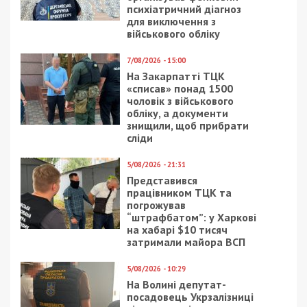
психіатричний діагноз
для виключення з
військового обліку
7/08/2026 - 15:00
На Закарпатті ТЦК
«списав» понад 1500
чоловік з військового
обліку, а документи
знищили, щоб прибрати
сліди
5/08/2026 - 21:31
Представився
працівником ТЦК та
погрожував
“штрафбатом”: у Харкові
на хабарі $10 тисяч
затримали майора ВСП
5/08/2026 - 10:29
На Волині депутат-
посадовець Укрзалізниці