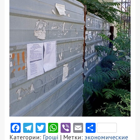
Facebook
Telegram
Twitter
WhatsApp
Viber
Email
Поділити
Категории:
Гроші
| Метки:
экономические