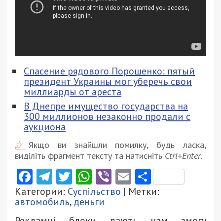
Спасение рядового Порошенко: пятый
президент Украины мог уберечь свои
миллиарды от ареста
В Днепре имущество государства на
300 миллионов незаконно продали с
аукциона
Якщо ви знайшли помилку, будь ласка,
виділіть фрагмент тексту та натисніть
Ctrl+Enter
.
Facebook
Telegram
Twitter
WhatsApp
Viber
Email
Поділити
Категории:
Суспільство
| Метки:
автомобиль
,
деньги
Рекламні блоки дають нам змогу