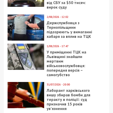
від СБУ за $50 тисяч:
вирок суду
2/08/2026 - 12:02
Держслужбовця з
Тернопільщини
підозрюють у вимаганні
хабаря за вплив на ТЦК
1/08/2026 - 17:47
У приміщенні ТЦК на
Львівщині знайшли
мертвим
військовослужбовця:
попередня версія –
самогубство
31/07/2026 - 20:00
Лаборант харківського
вишу збирав бомби для
теракту в поліції: суд
призначив 15 років
ув’язнення