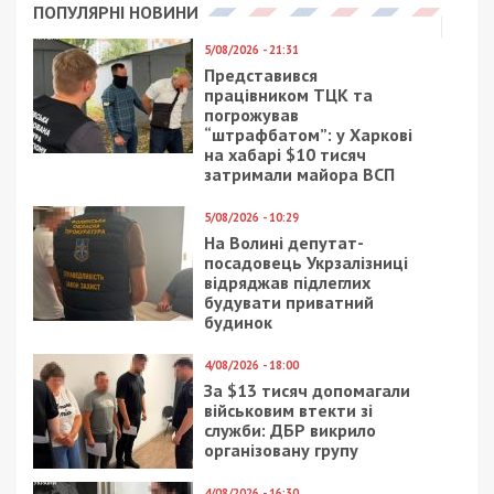
ПОПУЛЯРНІ НОВИНИ
5/08/2026 - 21:31
Представився
працівником ТЦК та
погрожував
“штрафбатом”: у Харкові
на хабарі $10 тисяч
затримали майора ВСП
5/08/2026 - 10:29
На Волині депутат-
посадовець Укрзалізниці
відряджав підлеглих
будувати приватний
будинок
4/08/2026 - 18:00
За $13 тисяч допомагали
військовим втекти зі
служби: ДБР викрило
організовану групу
4/08/2026 - 16:30