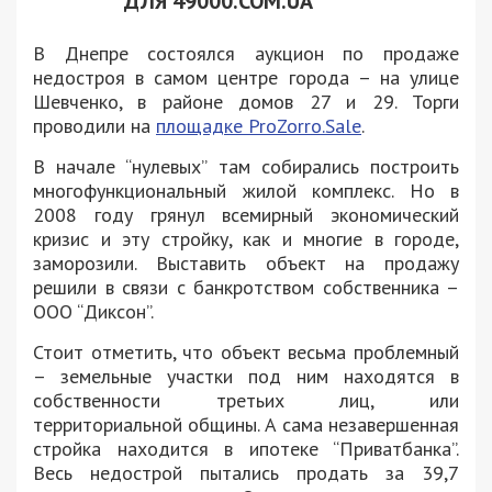
ДЛЯ 49000.COM.UA
В Днепре состоялся аукцион по продаже
недостроя в самом центре города – на улице
Шевченко, в районе домов 27 и 29. Торги
проводили на
площадке ProZorro.Sale
.
В начале “нулевых” там собирались построить
многофункциональный жилой комплекс. Но в
2008 году грянул всемирный экономический
кризис и эту стройку, как и многие в городе,
заморозили. Выставить объект на продажу
решили в связи с банкротством собственника –
ООО “Диксон”.
Стоит отметить, что объект весьма проблемный
– земельные участки под ним находятся в
собственности третьих лиц, или
территориальной общины. А сама незавершенная
стройка находится в ипотеке “Приватбанка”.
Весь недострой пытались продать за 39,7