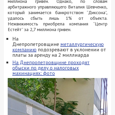
миллиона гривен. Однако, по словам
арбитражного управляющего Виталия Шевченко,
который занимается банкротством “Диксона”,
удалось сбыть лишь 1% от объекта.
Нежвижимость приобрела компания “Центр
Естейт” за 2,7 миллиона гривен.
На
Днепропетровщине
металлургическую
компанию
подозревают в уклонении от
платы за аренду на 2 миллиарда
На Днепропетровщине проходят
обыски по делу о налоговых
махинациях: фото