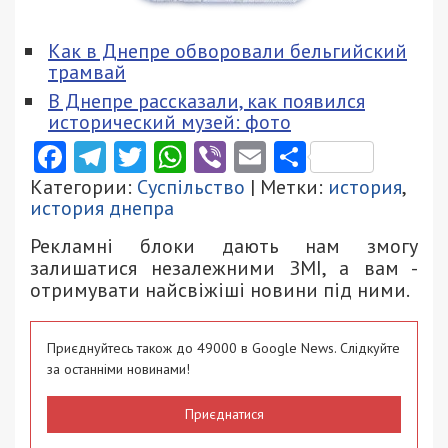
Как в Днепре обворовали бельгийский
трамвай
В Днепре рассказали, как появился
исторический музей: фото
Facebook
Telegram
Twitter
WhatsApp
Viber
Email
Поділити
Категории:
Суспільство
| Метки:
история
,
история днепра
Рекламні блоки дають нам змогу
залишатися незалежними ЗМІ, а вам -
отримувати найсвіжіші новини під ними.
Приєднуйтесь також до 49000 в Google News. Слідкуйте
за останніми новинами!
Приєднатися