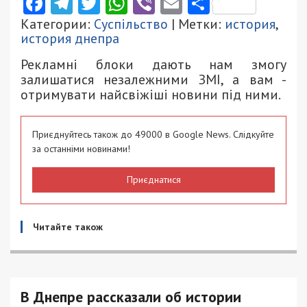
Facebook
Telegram
Twitter
WhatsApp
Viber
Email
Поділити
Категории:
Суспільство
| Метки:
история
,
история днепра
Рекламні блоки дають нам змогу
залишатися незалежними ЗМІ, а вам -
отримувати найсвіжіші новини під ними.
Приєднуйтесь також до 49000 в Google News. Слідкуйте
за останніми новинами!
Приєднатися
Читайте також
В Днепре рассказали об истории