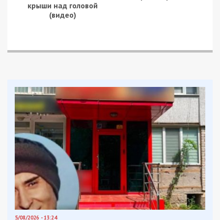
Стоит отметить, что наибольшие изменения
произошли в столовой. Пищеблок сделали
двухэтажным. В подвальном помещении есть
кладовые для хранения продуктов, мясной и
рыбный цех. Две душевые, подсобные комнаты.
На верхнем уровне располагается зона
приготовления и просторная обеденный зал.
Также между этажами установили грузовой
лифт. Подъемник будет доставлять продукты из
хранилища на кухню. В обновленные кабинеты
приобрели мебель и мультимедийное