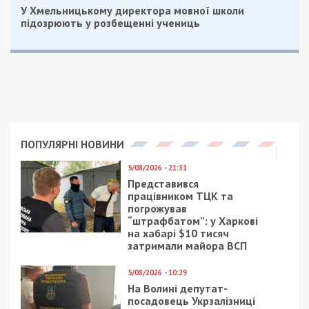
оборудование. Ученики довольные
реконструкцией “поставили 12 баллов” своей
обновленной гимназии.
Мы, как родители, довольны, что наши дети
могут учиться в современной европейской школе.
Спокойные, что сыновья и дочери в безопасности.
Коридоры, где они гуляют, яркие, свежие.
Невероятно красивая столовая. Дети там будут
доедать все свои порции, – поделилась мама
второклассника Ольга Молдавская, а также
представитель родительского совета.