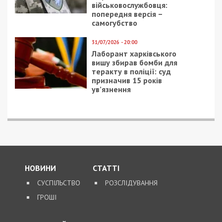
Предыдущая статья:
Стриптизер из Днепра станцует в
популярном телешоу: видео
Следующая статья:
В Днепре рассказали об истории
патефонного завода: фото
СУСПІЛЬСТВО
10/07/2018 - 13:35
20/08/2020 - 8:00
Крупнейший банк
В Днепре
страны возобновил
коронавирусом