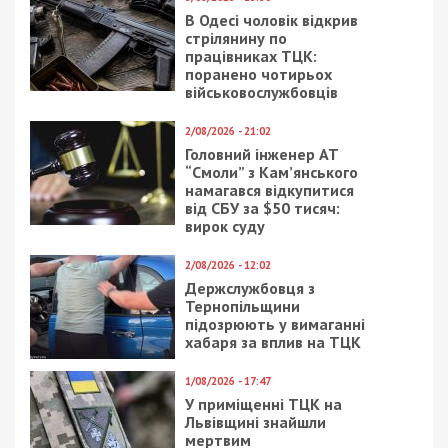
туалеты в школе в Чечеловском районе
Facebook
Telegram
Twitter
WhatsApp
Viber
Email
Поділити
Категории:
Суспільство
| Метки:
ремонт
,
строительство
,
школа
Рекламні блоки дають нам змогу
залишатися незалежними ЗМІ, а вам -
отримувати найсвіжіші новини під ними.
Приєднуйтесь також до 49000 в Google News. Слідкуйте
за останніми новинами!
Приєднатися
Читайте також