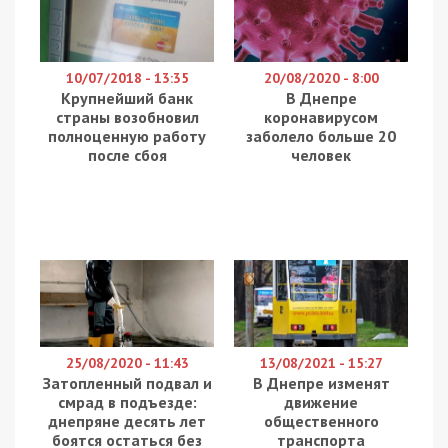
Напомним
, учебному заведению более чем
полтора века и впервые тут провели
капитальный ремонт. Здесь учится около 750
детей. На данный момент, от прежней гимназии
старыми остались только стены и перекрытия.
Все остальное – обновленное. Повсюду яркие
акценты – тематические фотообои и
разноцветные стены.