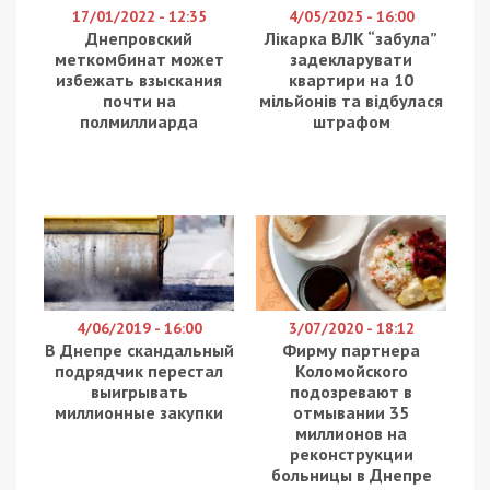
Мордекай Корф и Уриэль Лабер создали целую
сеть юрлиц для дальнейшего отмывания
выведенных из “Приватбанка” средств. Что
примечательно, оригинальностью партнеры
Коломойского по опасному бизнесу не
отличились. Почти во всех названиях фирм
фигурировала “Оптима”, что облегчило поиск. В
частности ООО “Optima Ventures”, ООО “Optima
7171” и ООО “Optima Stemmons”, использовали
присвоенные средства банка для оплаты и
обслуживания Stemmons Towers.
В частности, в 2019-м году компания Optima
Stemmons продала Stemmons Towers, используя
соглашение о финансировании продавца.
Согласно документу более $6 млн основной
суммы и процентов принадлежат специально
созданной компании “87STE”, связанной с Optima
Ventures.