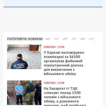
финучреждения на миллиарды долларов. По
версии Минюста, олигарх получал
мошеннические кредиты с 2008 по 2016 год.
Часть преступных доходов олигарх Коломойский
пропускал через множество банковских счетов и
подставных компаний, прежде чем те попали на
территорию США.
Коломойскому — все, а Украине —
объедки:
как днепровский олигарх
поделит «Укрнафту»
Теплые отношения:
госкомпания
собирается отдать
днепровскому олигарха газ на 20
миллиардов