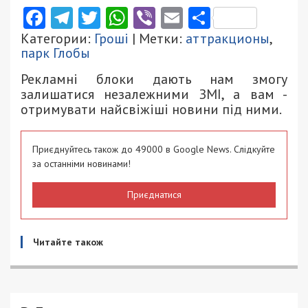
Facebook
Telegram
Twitter
WhatsApp
Viber
Email
Поділити
Категории:
Гроші
| Метки:
аттракционы
,
парк Глобы
Рекламні блоки дають нам змогу
залишатися незалежними ЗМІ, а вам -
отримувати найсвіжіші новини під ними.
Приєднуйтесь також до 49000 в Google News. Слідкуйте
за останніми новинами!
Приєднатися
Читайте також