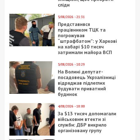
Facebook
Telegram
Twitter
WhatsApp
Viber
Email
Поділити
Категории:
Гроші
| Метки:
Игорь
Коломойский
,
Коломойский
,
Приватбанк
,
США
Рекламні блоки дають нам змогу
залишатися незалежними ЗМІ, а вам -
отримувати найсвіжіші новини під ними.
Приєднуйтесь також до 49000 в Google News. Слідкуйте
за останніми новинами!
Приєднатися