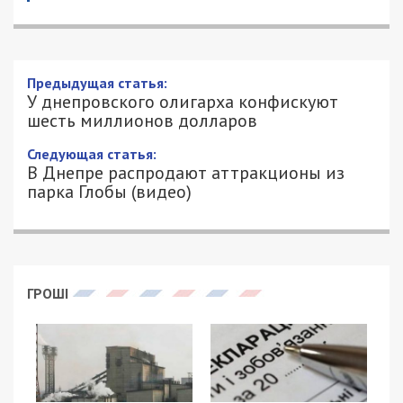
У днепровского олигарха конфискуют
шесть миллионов долларов
21/01/2022 - 15:14
ЕВГЕНТИЙ ГОЛЬДМАН - СПЕЦИАЛЬНО
4229
ДЛЯ 49000.COM.UA
Министерство юстиции США требует
конфисковать свыше $6 миллионов, полученных в
результате хищения средств вкладчиков
украинского “ПриватБанка” у окружения
скандального днепровского олигарха Игоря
Коломойского. Соответствующий иск был подан
в суд Южного округа Флориды, сообщает
49000.com.ua.
Как значится в иске, приближенные олигарха –