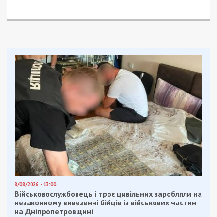
“Соединенные Штаты стремятся аннулировать
простой вексель и договор о доверительном
управлении, связанные с этим соглашением о
финансировании, включающим право на получение
платежей, принадлежащих в соответствии с
документом и связанным с ним договором купли-
продажи”, – значится в сообщении Минюста США.
В министерстве также напомнили, что указанный
иск – ужечетвертый по счету. Так, в 2020 году
США подали сразу два иска в Южном округе
Флориды, утверждая, что коммерческая
недвижимость, входящая в бизнес-интересы
Игоря Коломойского в Далласе и Луисвилле
была куплена за деньги, вымытые из
“ПриватБанка” до его национализации в 2016
году.
В документах утверждается, что экс-владельцы
“ПриватБанка” – Игорь Коломойский и Геннадий
Боголюбов попросту кинули вкладчиков