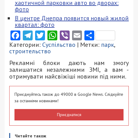
хаотичной парковки авто во дворах:
фото
В центре Днепра появится новый жилой
квартал: фото
Facebook
Telegram
Twitter
WhatsApp
Viber
Email
Поділити
Категории:
Суспільство
| Метки:
парк
,
строительство
Рекламні блоки дають нам змогу
залишатися незалежними ЗМІ, а вам -
отримувати найсвіжіші новини під ними.
Приєднуйтесь також до 49000 в Google News. Слідкуйте
за останніми новинами!
Приєднатися
Читайте також