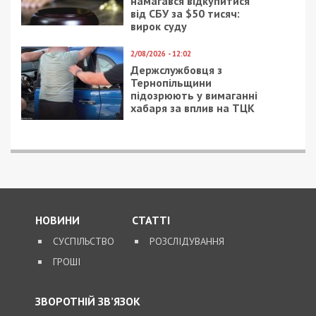
17/01/2022 - 12:35
4/05/2025 - 16:00
Днепровский
Лікарка ВЛК “забула”
меткомбинат может
задекларувати
избежать взыскания
квартири на 10
почти на
мільйонів та відбулася
полмиллиарда
штрафом
4/06/2019 - 16:00
3/07/2020 - 18:12
В Днепре скандальный
Фирму партнера
подрядчик перестал
Коломойского
выигрывать
подозревают в
миллионные закупки
отмывании 35