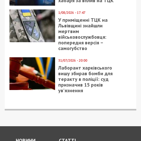
ПОПУЛЯРНІ НОВИНИ
5/08/2026 - 21:31
Представився
працівником ТЦК та
погрожував
“штрафбатом”: у Харкові
на хабарі $10 тисяч
затримали майора ВСП
5/08/2026 - 10:29
На Волині депутат-
посадовець Укрзалізниці
відряджав підлеглих
будувати приватний
будинок
4/08/2026 - 18:00
За $13 тисяч допомагали
військовим втекти зі
служби: ДБР викрило
організовану групу
4/08/2026 - 16:30