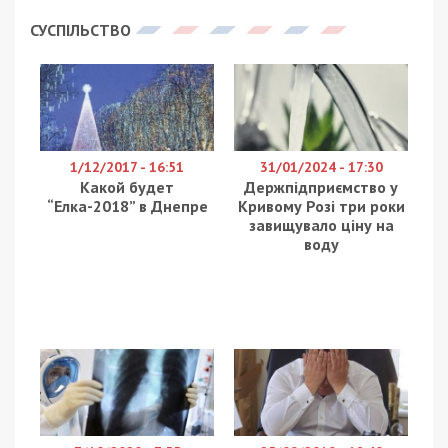
Банк возобновил данную услугу после того, как
24 февраля блокировал снятие наличных с
кредитных карточек.
Как сообщил пресс-секретарь банка Олег Серга,
возможность пользоваться кредитными
средствами будет восстановлена в пределах
установленного лимита на карте. Повышение
кредитного лимита будет недоступно.
Facebook
Telegram
Twitter
WhatsApp
Viber
Email
Поділити
Категории:
Суспільство
| Метки:
война с