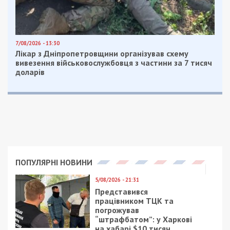
Следующая статья:
Электроснабжение должникам отключать
не будут
СУСПІЛЬСТВО
1/12/2017 - 16:51
31/01/2024 - 17:30
Какой будет
Держпідприємство у
“Елка-2018” в Днепре
Кривому Розі три роки
завищувало ціну на
воду