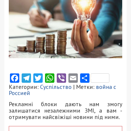
Facebook
Telegram
Twitter
WhatsApp
Viber
Email
Поділити
Категории:
Суспільство
| Метки:
война с
Россией
Рекламні блоки дають нам змогу
залишатися незалежними ЗМІ, а вам -
отримувати найсвіжіші новини під ними.