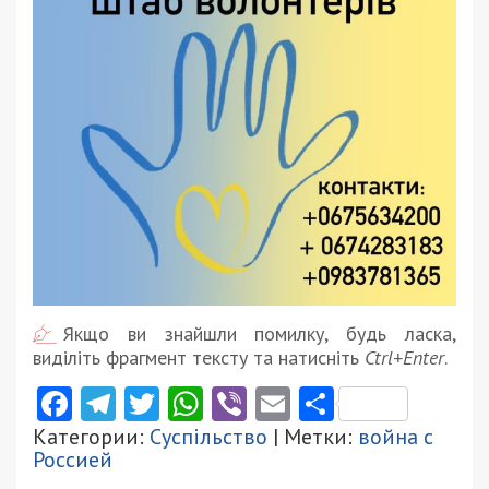
Якщо ви знайшли помилку, будь ласка,
виділіть фрагмент тексту та натисніть
Ctrl+Enter
.
Facebook
Telegram
Twitter
WhatsApp
Viber
Email
Поділити
Категории:
Суспільство
| Метки:
война с
Россией