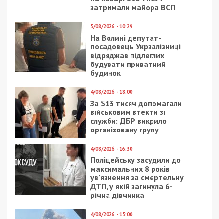
7/10/2020 - 7:55
25/09/2019 - 18:40
Коронавирус в Днепре:
Мэр Днепра на сессии
актуальная
горсовета использовал
статистика на утро 7
крепкое словцо: видео
октября