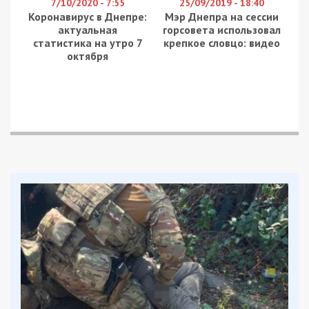
Россией
Рекламні блоки дають нам змогу
залишатися незалежними ЗМІ, а вам -
отримувати найсвіжіші новини під ними.
Приєднуйтесь також до 49000 в Google News. Слідкуйте
за останніми новинами!
Приєднатися
Читайте також
Предыдущая статья:
В Днепре прошел брифинг по поводу
ситуации в области