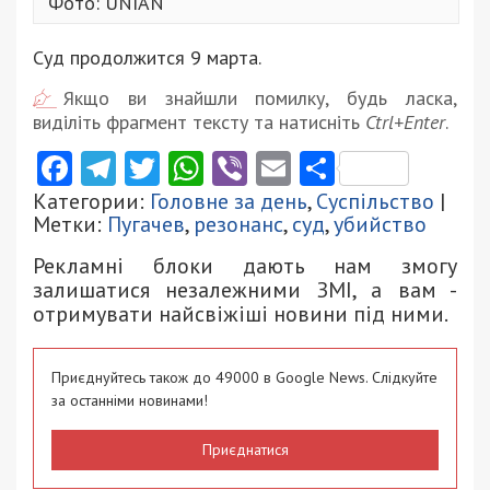
Фото: UNIAN
Суд продолжится 9 марта.
Якщо ви знайшли помилку, будь ласка,
виділіть фрагмент тексту та натисніть
Ctrl+Enter
.
Facebook
Telegram
Twitter
WhatsApp
Viber
Email
Поділити
Категории:
Головне за день
,
Суспільство
|
Метки:
Пугачев
,
резонанс
,
суд
,
убийство
Рекламні блоки дають нам змогу
залишатися незалежними ЗМІ, а вам -
отримувати найсвіжіші новини під ними.
Приєднуйтесь також до 49000 в Google News. Слідкуйте
за останніми новинами!
Приєднатися