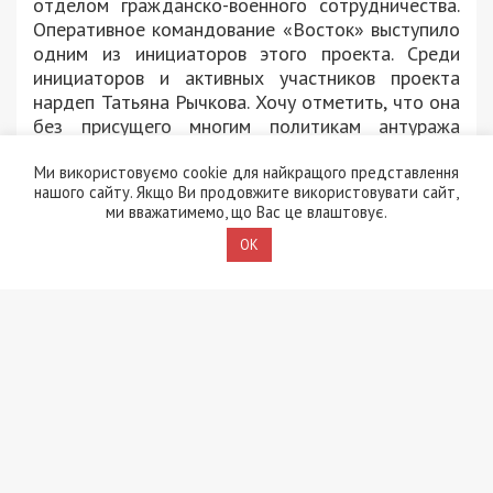
отделом гражданско-военного сотрудничества.
Оперативное командование «Восток» выступило
одним из инициаторов этого проекта. Среди
инициаторов и активных участников проекта
нардеп Татьяна Рычкова. Хочу отметить, что она
без присущего многим политикам антуража
очень эффективно помогает решать проблемы, с
Ми використовуємо cookie для найкращого представлення
которыми мы сталкиваемся. Мы не пиаримся, а
нашого сайту. Якщо Ви продовжите використовувати сайт,
делаем конкретное дело.
ми вважатимемо, що Вас це влаштовує.
Отдельно хочется поблагодарить врачей.
OK
Главный врач 6-й городской клинической
больницы Александр Серый откликнулся на
призыв о помощи. Мы уже прооперировали
более 15 пациентов, причем, с очень сложными
диагнозами. Помог и Александр Хитрик, главный
врач детской областной клинической больницы.
23 ребенка прошло лечение. Серьезнейшие
операции были. В том числе удаление почки.
Сейчас решаем вопрос: ребенку нужна операция
на сердце. Он живет под Песками. Три дома там