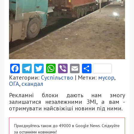
Facebook
Telegram
Twitter
WhatsApp
Viber
Email
Поділити
Категории:
Суспільство
| Метки:
мусор
,
ОГА
,
скандал
Рекламні блоки дають нам змогу
залишатися незалежними ЗМІ, а вам -
отримувати найсвіжіші новини під ними.
Приєднуйтесь також до 49000 в Google News. Слідкуйте
за останніми новинами!