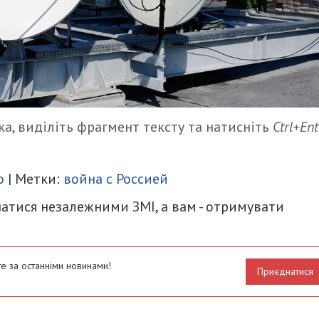
а, виділіть фрагмент тексту та натисніть
Ctrl+Ent
итися
о
| Метки:
война с Россией
атися незалежними ЗМІ, а вам - отримувати
е за останніми новинами!
Приєднатися