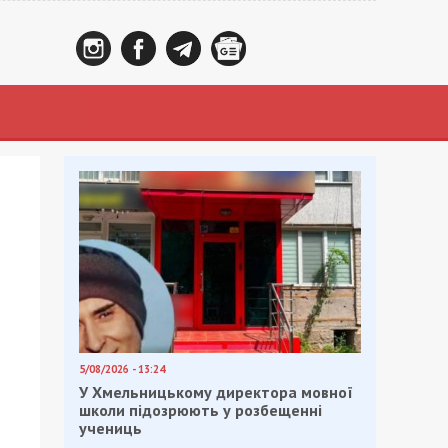
5/08/2026 - 13:24
У Хмельницькому директора мовної
школи підозрюють у розбещенні
учениць