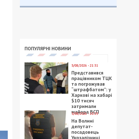
ПОПУЛЯРНІ НОВИНИ
5/08/2026 - 21:31
Представився
працівником ТЦК
та погрожував
“штрафбатом”: у
Харкові на хабарі
$10 тисяч
затримали
майора ВСП
5/08/2026 - 10:29
На Волині
депутат-
посадовець
Укрзалізниці