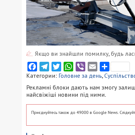
Якщо ви знайшли помилку, будь ласк
Facebook
Telegram
Twitter
WhatsApp
Viber
Email
Поділ
Категории:
Головне за день
,
Суспільств
Рекламні блоки дають нам змогу залиш
найсвіжіші новини під ними.
Приєднуйтесь також до 49000 в Google News. Слідкуйт