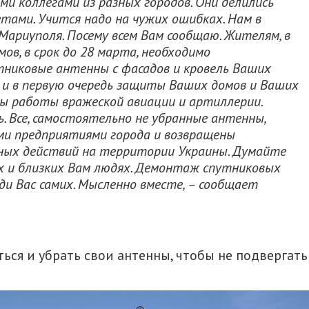
ими коллегами из разных городов. Они делились
тами. Учится надо на чужих ошибках. Нам в
Мариуполя. Посему всем Вам сообщаю. Жителям, в
ов, в срок до 28 марта, необходимо
тниковые антенны с фасадов и кровель Ваших
 и в первую очередь защиты Ваших домов и Ваших
росы работы вражеской авиации и артиллерии.
. Все, самостоятельно не убранные антенны,
и предприятиями города и возвращены
нных действий на территории Украины. Думайте
дях и близких Вам людях. Демонтаж спутниковых
ди Вас самих. Мысленно вместе, – сообщает
ься и убрать свои антенны, чтобы не подвергать