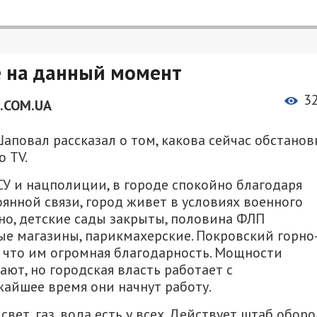
е на данный момент
3
.COM.UA
аповал рассказал о том, какова сейчас обстанов
 TV.
У и нацполиции, в городе спокойно благодаря
янной связи, город живет в условиях военного
о, детские сады закрыты, половина ФЛП
е магазины, парикмахерские. Покровский горно
 что им огромная благодарность. Мощности
ют, но городская власть работает с
жайшее время они начнут работу.
ет, газ, вода есть у всех. Действует штаб обор