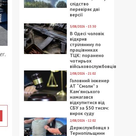
слідство
перевіряє дві
версії
3/08/2026 - 13:30
В Одесі чоловік
відкрив
стрілянину по
працівниках
er
.
ТЦК: поранено
чотирьох
військовослужбовців
2/08/2026 - 21:02
Головний інженер
АТ “Смоли” з
Кам’янського
намагався
відкупитися від
СБУ за $50 тисяч:
вирок суду
2/08/2026 - 12:02
Держслужбовця з
Тернопільщини