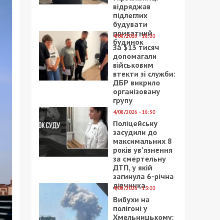
відряджав
підлеглих
будувати
приватний
4/08/2026 - 18:00
будинок
За $13 тисяч
допомагали
військовим
втекти зі служби:
ДБР викрило
організовану
групу
4/08/2026 - 16:30
Поліцейську
засудили до
максимальних 8
років ув’язнення
за смертельну
ДТП, у якій
загинула 6-річна
дівчинка
4/08/2026 - 15:00
Вибухи на
полігоні у
Хмельницькому: