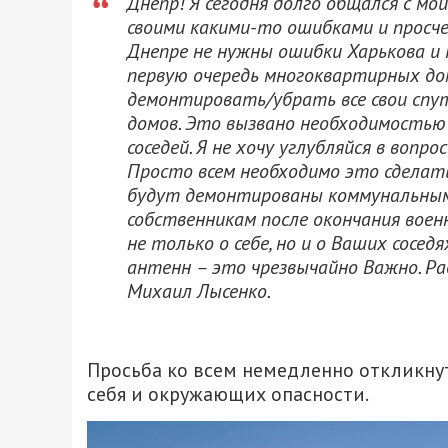
Днепр! Я сегодня долго общался с мо
своими какими-то ошибками и просче
Днепре не нужны ошибки Харькова и 
первую очередь многоквартирных дом
демонтировать/убрать все свои спу
домов. Это вызвано необходимостью
соседей. Я не хочу углубляйся в воп
Просто всем необходимо это сделать
будут демонтированы коммунальным
собственникам после окончания вое
не только о себе, но и о Ваших сосе
антенн – это чрезвычайно Важно. Ра
Михаил Лысенко.
Просьба ко всем немедленно откликнут
себя и окружающих опасности.