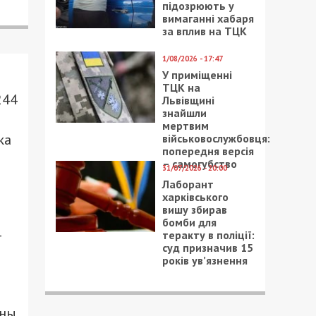
підозрюють у
вимаганні хабаря
за вплив на ТЦК
1/08/2026 - 17:47
У приміщенні
ТЦК на
244
Львівщині
знайшли
мертвим
ка
військовослужбовця:
попередня версія
– самогубство
31/07/2026 - 20:00
Лаборант
харківського
вишу збирав
бомби для
-
теракту в поліції:
суд призначив 15
років ув’язнення
оны