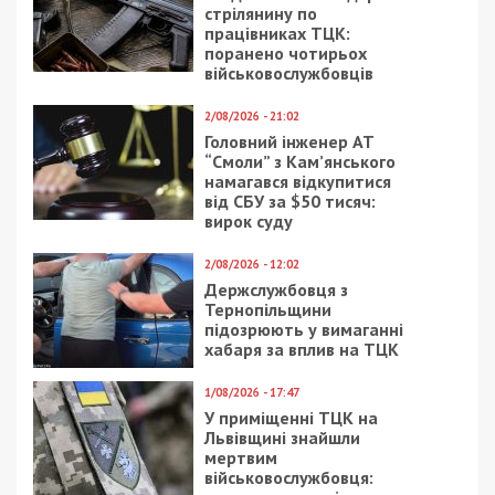
стрілянину по
працівниках ТЦК:
поранено чотирьох
військовослужбовців
2/08/2026 - 21:02
Головний інженер АТ
“Смоли” з Кам’янського
намагався відкупитися
від СБУ за $50 тисяч:
вирок суду
2/08/2026 - 12:02
Держслужбовця з
Тернопільщини
підозрюють у вимаганні
хабаря за вплив на ТЦК
1/08/2026 - 17:47
У приміщенні ТЦК на
Львівщині знайшли
мертвим
військовослужбовця: