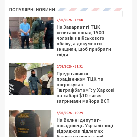
ПОПУЛЯРНІ НОВИНИ
7/08/2026 - 15:00
На Закарпатті ТЦК
«списав» понад 1500
чоловік з військового
обліку, а документи
знищили, щоб прибрати
сліди
5/08/2026 - 21:31
Представився
працівником ТЦК та
погрожував
“штрафбатом”: у Харкові
на хабарі $10 тисяч
затримали майора ВСП
5/08/2026 - 10:29
На Волині депутат-
посадовець Укрзалізниці
відряджав підлеглих
будувати приватний