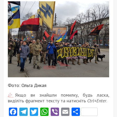
Фото: Ольга Дикая
Якщо ви знайшли помилку, будь ласка,
виділіть фрагмент тексту та натисніть
Ctrl+Enter
.
Facebook
Telegram
Twitter
WhatsApp
Viber
Email
Поділити