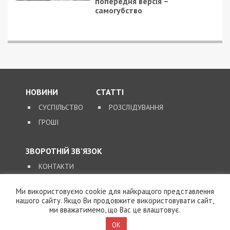
попередня версія –
самогубство
НОВИНИ
СТАТТІ
СУСПІЛЬСТВО
РОЗСЛІДУВАННЯ
ГРОШІ
ЗВОРОТНІЙ ЗВ’ЯЗОК
КОНТАКТИ
Ми використовуємо cookie для найкращого представлення
SUPPORT@49000.COM.UA
нашого сайту. Якщо Ви продовжите використовувати сайт,
ми вважатимемо, що Вас це влаштовує.
© 2026, ВСІ ПРАВА ЗАХИЩЕНІ
49000.COM.UA
OK