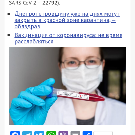
SARS-CoV-2 – 22792).
Днепропетровщину уже на днях могут
закрыть в красной зоне карантина, —
облздрав
Вакцинация от коронавируса: не время
расслабляться