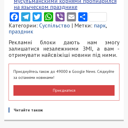
мусульманскими корнями пропиарился
на языческом празднике
Facebook
Telegram
Twitter
WhatsApp
Viber
Email
Поділити
Категории:
Суспільство
| Метки:
парк
,
праздник
Рекламні блоки дають нам змогу
залишатися незалежними ЗМІ, а вам -
отримувати найсвіжіші новини під ними.
Приєднуйтесь також до 49000 в Google News. Слідкуйте
за останніми новинами!
Приєднатися
Читайте також