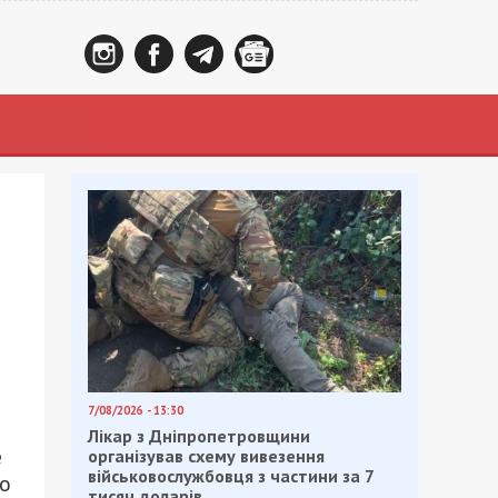
7/08/2026 - 13:30
Лікар з Дніпропетровщини
е
організував схему вивезення
військовослужбовця з частини за 7
Со
тисяч доларів