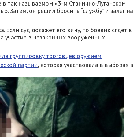
е в так называемом «3-м Станично-Луганском
. Затем, он решил бросить “службу” и залег на
 Если суд докажет его вину, то боевик сядет в
 за участие в незаконных вооруженных
ила группировку торговцев оружием
ческой партии
, которая участвовала в выборах в