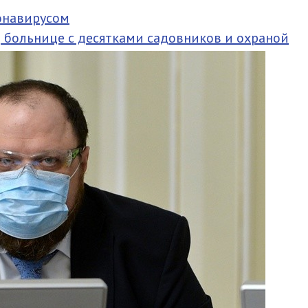
онавирусом
в
больнице с десятками садовников и охраной