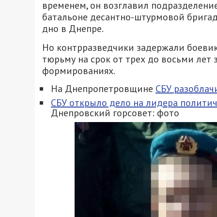
временем, он возглавил подразделени
батальоне десантно-штурмовой бригады»
дно в Днепре.
Но контрразведчики задержали боевика.
тюрьму на срок от трех до восьми лет
формированиях.
На Днепропетровщине
СБУ разоблач
СБУ открыло дело на лидера полити
Днепровский горсовет: фото