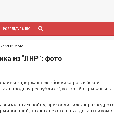
РОЗСЛІДУВАННЯ
ИЗ “ЛНР”: ФОТО
ка из “ЛНР”: фото
краины задержала экс-боевика российской
кая народная республика”, который скрывался в
развязала там войну, присоединился к разведрот
мирований, так как некогда был десантником. 