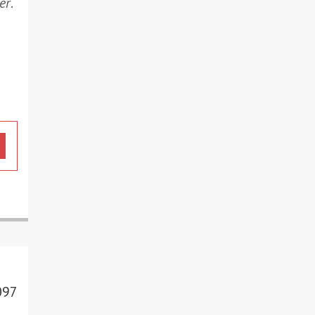
er
.
097