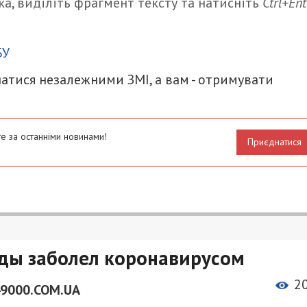
а, виділіть фрагмент тексту та натисніть
Ctrl+Ent
итися
БУ
атися незалежними ЗМІ, а вам - отримувати
е за останніми новинами!
Приєднатися
ды заболел коронавирусом
2
49000.COM.UA