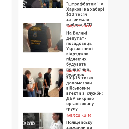
“штрафбатом”: у
Харкові на хабарі
$10 тисяч
затримали
майора ВСП
5/08/2026 - 10:29
На Волині
депутат-
посадовець
Укрзалізниці
відряджав
підлеглих
будувати
приватний
4/08/2026 - 18:00
будинок
За $13 тисяч
допомагали
військовим
втекти зі служби:
ДБР викрило
організовану
групу
4/08/2026 - 16:30
Поліцейську
засудили до