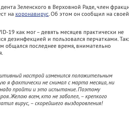
идента Зеленского в Верховной Раде, член фракц
ест на
коронавирус
. Об этом он сообщил на своей
VID-19 как мог – девять месяцев практически не
лся дезинфекцией и пользовался перчатками. Та
им общался последнее время, внимательно
я.
Позитивный настрой изменился положительным
ую я фактически не снимал с марта месяца, ни
 надо пройти и это испытание. Поэтому
я. Желаю всем, кто не заболел, – крепкого
ватил вирус, – скорейшего выздоровления!