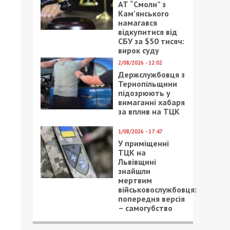
АТ “Смоли” з
Кам’янського
намагався
відкупитися від
СБУ за $50 тисяч:
вирок суду
2/08/2026 - 12:02
Держслужбовця з
Тернопільщини
підозрюють у
вимаганні хабаря
за вплив на ТЦК
1/08/2026 - 17:47
У приміщенні
ТЦК на
Львівщині
знайшли
мертвим
військовослужбовця:
попередня версія
– самогубство