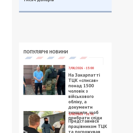
ПОПУЛЯРНІ НОВИНИ
7/08/2026 - 15:00
На Закарпатті
ТЦК «списав»
понад 1500
чоловік з
військового
обліку, а
документи
знищили, щоб
5/08/2026 - 21:31
прибрати сліди
Представився
працівником ТЦК
та погрожував