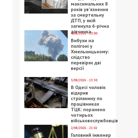
максимальних 8
років ув’язнення
за смертельну
ДТП, у якій
загинула 6-річна
дівчинка
4/08/2026 - 15:00
Вибухи на
полігоні у
Хмельницькому:
слідство
перевіряє дві
версії
3/08/2026 - 13:30
В Одесі чоловік
відкрив
стрілянину по
працівниках
ТЦК: поранено
чотирьох
військовослужбовців
2/08/2026 - 21:02
Головний інженер