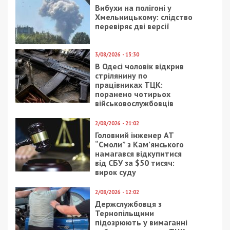
Вибухи на полігоні у
Хмельницькому: слідство
перевіряє дві версії
3/08/2026 - 13:30
В Одесі чоловік відкрив
стрілянину по
працівниках ТЦК:
поранено чотирьох
військовослужбовців
2/08/2026 - 21:02
Головний інженер АТ
“Смоли” з Кам’янського
намагався відкупитися
від СБУ за $50 тисяч:
вирок суду
2/08/2026 - 12:02
Держслужбовця з
Тернопільщини
підозрюють у вимаганні