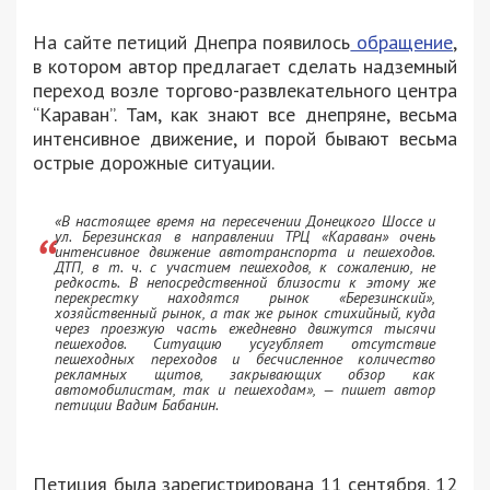
На сайте петиций Днепра появилось
обращение
,
в котором автор предлагает сделать надземный
переход возле торгово-развлекательного центра
“Караван”. Там, как знают все днепряне, весьма
интенсивное движение, и порой бывают весьма
острые дорожные ситуации.
«В настоящее время на пересечении Донецкого Шоссе и
ул. Березинская в направлении ТРЦ «Караван» очень
интенсивное движение автотранспорта и пешеходов.
ДТП, в т. ч. с участием пешеходов, к сожалению, не
редкость. В непосредственной близости к этому же
перекрестку находятся рынок «Березинский»,
хозяйственный рынок, а так же рынок стихийный, куда
через проезжую часть ежедневно движутся тысячи
пешеходов. Ситуацию усугубляет отсутствие
пешеходных переходов и бесчисленное количество
рекламных щитов, закрывающих обзор как
автомобилистам, так и пешеходам», — пишет автор
петиции Вадим Бабанин.
Петиция была зарегистрирована 11 сентября. 12