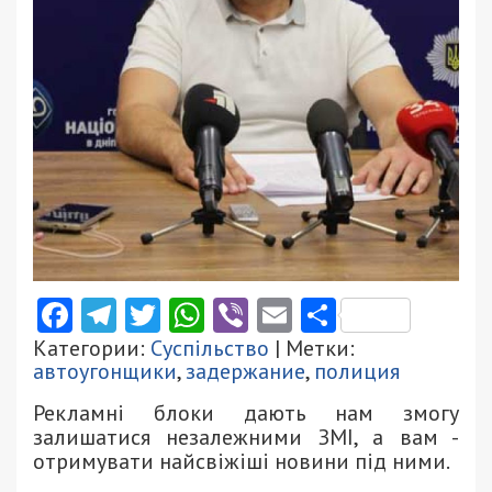
Facebook
Telegram
Twitter
WhatsApp
Viber
Email
Поділити
Категории:
Суспільство
| Метки:
автоугонщики
,
задержание
,
полиция
Рекламні блоки дають нам змогу
залишатися незалежними ЗМІ, а вам -
отримувати найсвіжіші новини під ними.