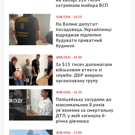
затримали майора ВСП
5/08/2026 - 10:29
На Волині депутат-
посадовець Укрзалізниці
відряджав підлеглих
будувати приватний
будинок
4/08/2026 - 18:00
За $13 тисяч допомагали
військовим втекти зі
служби: ДБР викрило
організовану групу
4/08/2026 - 16:30
Поліцейську засудили до
максимальних 8 років
ув’язнення за смертельну
ДТП, у якій загинула 6-
річна дівчинка
4/08/2026 - 15:00