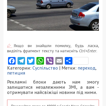
Якщо ви знайшли помилку, будь ласка,
виділіть фрагмент тексту та натисніть
Ctrl+Enter
.
Facebook
Telegram
Twitter
WhatsApp
Viber
Email
Поділити
Категории:
Суспільство
| Метки:
переход
,
петиция
Рекламні блоки дають нам змогу
залишатися незалежними ЗМІ, а вам -
отримувати найсвіжіші новини під ними.