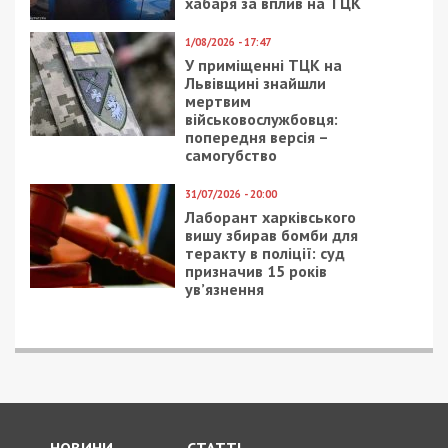
хабаря за вплив на ТЦК
1/08/2026 - 17:47
У приміщенні ТЦК на
Львівщині знайшли
мертвим
військовослужбовця:
попередня версія –
самогубство
31/07/2026 - 20:00
Лаборант харківського
вишу збирав бомби для
теракту в поліції: суд
призначив 15 років
ув’язнення