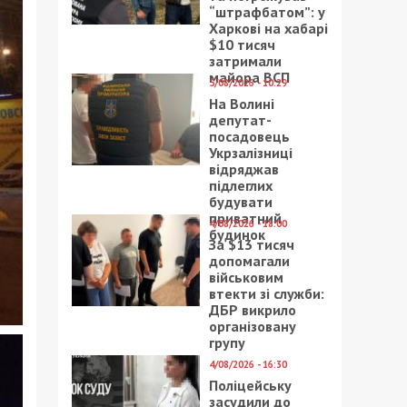
“штрафбатом”: у
Харкові на хабарі
$10 тисяч
затримали
майора ВСП
5/08/2026 - 10:29
На Волині
депутат-
посадовець
Укрзалізниці
відряджав
підлеглих
будувати
приватний
4/08/2026 - 18:00
будинок
За $13 тисяч
допомагали
військовим
втекти зі служби:
ДБР викрило
організовану
групу
4/08/2026 - 16:30
Поліцейську
засудили до