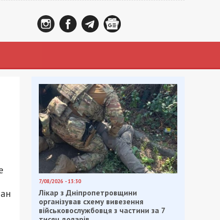
е
7/08/2026 - 13:30
лан
Лікар з Дніпропетровщини
організував схему вивезення
військовослужбовця з частини за 7
тисяч доларів