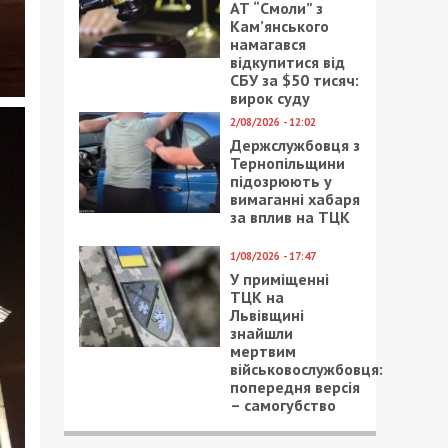
АТ “Смоли” з
Кам’янського
намагався
відкупитися від
СБУ за $50 тисяч:
вирок суду
2/08/2026 - 12:02
Держслужбовця з
Тернопільщини
підозрюють у
вимаганні хабаря
за вплив на ТЦК
1/08/2026 - 17:47
У приміщенні
ТЦК на
Львівщині
знайшли
мертвим
військовослужбовця:
попередня версія
– самогубство