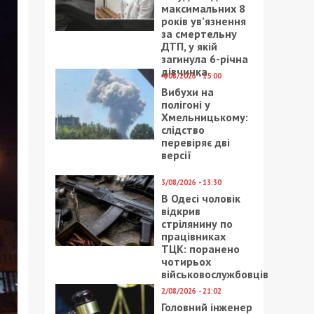
максимальних 8
років ув’язнення
за смертельну
ДТП, у якій
загинула 6-річна
дівчинка
4/08/2026 - 15:00
Вибухи на
полігоні у
Хмельницькому:
слідство
перевіряє дві
версії
3/08/2026 - 13:30
В Одесі чоловік
відкрив
стрілянину по
працівниках
ТЦК: поранено
чотирьох
військовослужбовців
2/08/2026 - 21:02
Головний інженер