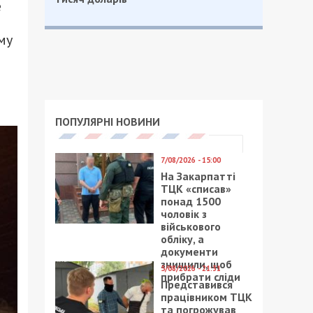
е
му
ПОПУЛЯРНІ НОВИНИ
7/08/2026 - 15:00
На Закарпатті
ТЦК «списав»
понад 1500
чоловік з
військового
обліку, а
документи
знищили, щоб
5/08/2026 - 21:31
прибрати сліди
Представився
працівником ТЦК
та погрожував