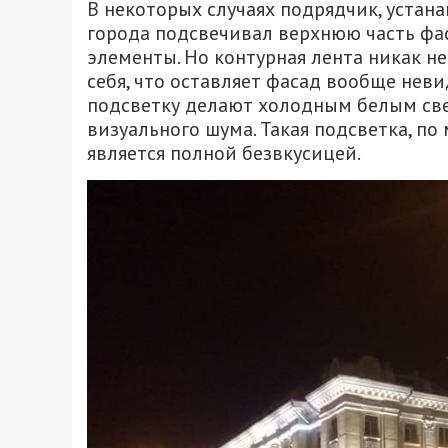
В некоторых случаях подрядчик, устан
города подсвечивал верхнюю часть фас
элементы. Но контурная лента никак н
себя, что оставляет фасад вообще неви
подсветку делают холодным белым све
визуального шума. Такая подсветка, по
является полной безвкусицей.