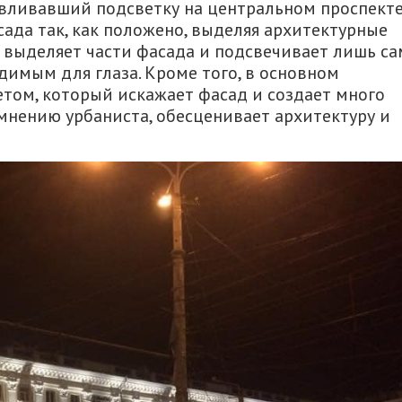
авливавший подсветку на центральном проспект
ада так, как положено, выделяя архитектурные
е выделяет части фасада и подсвечивает лишь са
димым для глаза. Кроме того, в основном
том, который искажает фасад и создает много
 мнению урбаниста, обесценивает архитектуру и