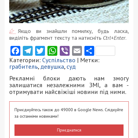
Якщо ви знайшли помилку, будь ласка,
виділіть фрагмент тексту та натисніть
Ctrl+Enter
.
Facebook
Telegram
Twitter
WhatsApp
Viber
Email
Поділити
Категории:
Суспільство
| Метки:
грабитель
,
девушка
,
суд
Рекламні блоки дають нам змогу
залишатися незалежними ЗМІ, а вам -
отримувати найсвіжіші новини під ними.
Приєднуйтесь також до 49000 в Google News. Слідкуйте
за останніми новинами!
Приєднатися