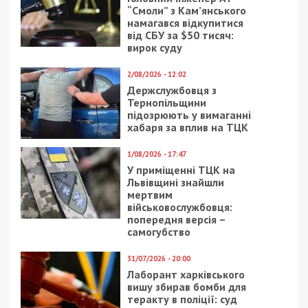
“Смоли” з Кам’янського
намагався відкупитися
від СБУ за $50 тисяч:
вирок суду
2/08/2026 - 12:02
Держслужбовця з
Тернопільщини
підозрюють у вимаганні
хабаря за вплив на ТЦК
1/08/2026 - 17:47
У приміщенні ТЦК на
Львівщині знайшли
мертвим
військовослужбовця:
попередня версія –
самогубство
31/07/2026 - 20:00
Лаборант харківського
вишу збирав бомби для
теракту в поліції: суд