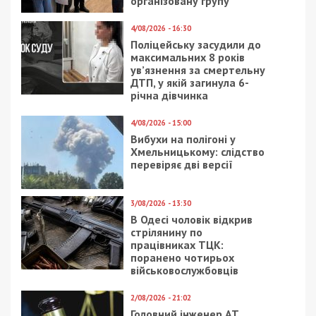
організовану групу
4/08/2026 - 16:30
Поліцейську засудили до
максимальних 8 років
ув’язнення за смертельну
ДТП, у якій загинула 6-
річна дівчинка
4/08/2026 - 15:00
Вибухи на полігоні у
Хмельницькому: слідство
перевіряє дві версії
3/08/2026 - 13:30
В Одесі чоловік відкрив
стрілянину по
працівниках ТЦК:
поранено чотирьох
військовослужбовців
2/08/2026 - 21:02
Головний інженер АТ