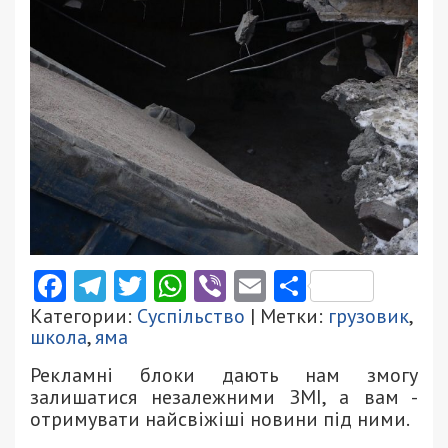
Facebook
Telegram
Twitter
WhatsApp
Viber
Email
Поділити
Категории:
Суспільство
| Метки:
грузовик
,
школа
,
яма
Рекламні блоки дають нам змогу
залишатися незалежними ЗМІ, а вам -
отримувати найсвіжіші новини під ними.