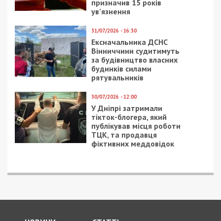
призначив 15 років
ув’язнення
31/07/2026 - 16:30
Ексначальника ДСНС
Вінниччини судитимуть
за будівництво власних
будинків силами
рятувальників
30/07/2026 - 12:00
У Дніпрі затримали
тікток-блогера, який
публікував місця роботи
ТЦК, та продавця
фіктивних меддовідок