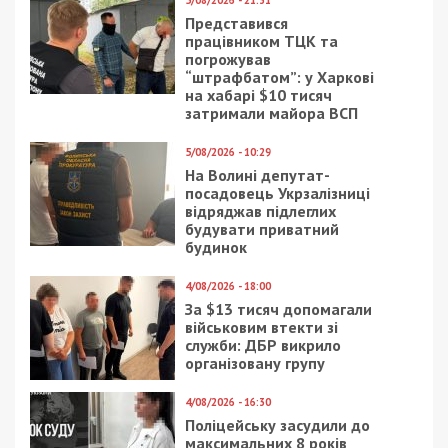
5/08/2026 - 21:31
Представився
працівником ТЦК та
погрожував
“штрафбатом”: у Харкові
на хабарі $10 тисяч
затримали майора ВСП
5/08/2026 - 10:29
На Волині депутат-
посадовець Укрзалізниці
відряджав підлеглих
будувати приватний
будинок
4/08/2026 - 18:00
За $13 тисяч допомагали
військовим втекти зі
служби: ДБР викрило
організовану групу
4/08/2026 - 16:30
Поліцейську засудили до
максимальних 8 років