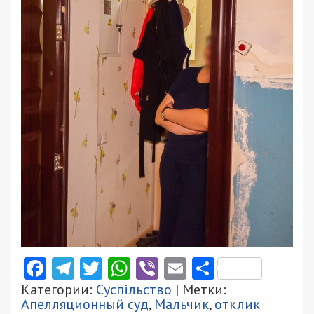
Facebook
Telegram
Twitter
WhatsApp
Viber
Email
Поділити
Категории:
Суспільство
| Метки:
Апелляционный суд
,
Мальчик
,
отклик