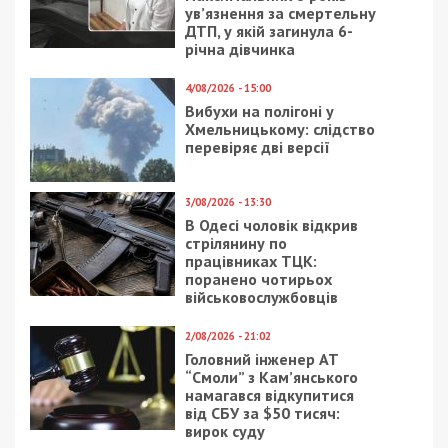
ув’язнення за смертельну
ДТП, у якій загинула 6-
річна дівчинка
4/08/2026 - 15:00
Вибухи на полігоні у
Хмельницькому: слідство
перевіряє дві версії
3/08/2026 - 13:30
В Одесі чоловік відкрив
стрілянину по
працівниках ТЦК:
поранено чотирьох
військовослужбовців
2/08/2026 - 21:02
Головний інженер АТ
“Смоли” з Кам’янського
намагався відкупитися
від СБУ за $50 тисяч:
вирок суду