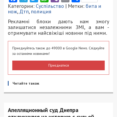
Категории:
Суспільство
| Метки:
бита и
нож
,
Дтп
,
полиция
Рекламні блоки дають нам змогу
залишатися незалежними ЗМІ, а вам -
отримувати найсвіжіші новини під ними.
Приєднуйтесь також до 49000 в Google News. Слідкуйте
за останніми новинами!
Приєднатися
Читайте також
Апелляционный суд Днепра
откликнулся на историю с судьей,