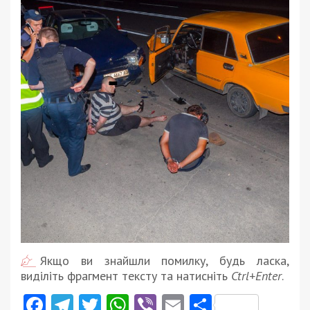
Якщо ви знайшли помилку, будь ласка,
виділіть фрагмент тексту та натисніть
Ctrl+Enter
.
Facebook
Telegram
Twitter
WhatsApp
Viber
Email
Поділити